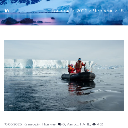
Головна
>
2026
>
Червень
>
18
18
День:
18.06.2026
18.06.2026
Категорія:
Новини
0
Автор:
НАНЦ
433