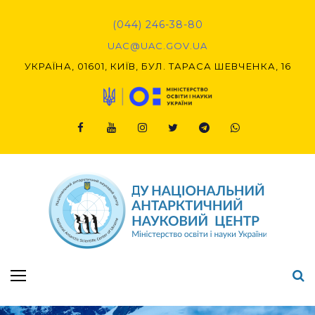
Skip
to
(044) 246-38-80
content
UAC@UAC.GOV.UA​​
УКРАЇНА, 01601, КИЇВ, БУЛ. ТАРАСА ШЕВЧЕНКА, 16
Facebook
Youtube
Instagram
Twitter
Telegram
Viber
Підсумки Конкурсу наукових проєктів-2020 (1-й етап) & (2-й етап)