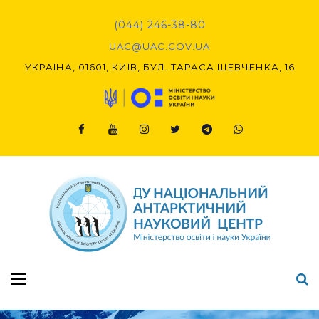
Skip
to
(044) 246-38-80
content
UAC@UAC.GOV.UA​​
УКРАЇНА, 01601, КИЇВ, БУЛ. ТАРАСА ШЕВЧЕНКА, 16
Facebook
Youtube
Instagram
Twitter
Telegram
Viber
Підсумки Конкурсу наукових проєктів-2020 (1-й етап) & (2-й етап)