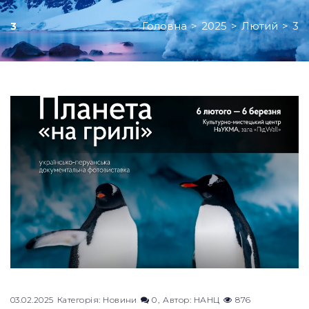
Головна
>
2025
>
Лютий
>
3
3
День:
03.02.2025
03.02.2025
Категорія:
Новини
0
Автор:
НАНЦ
876