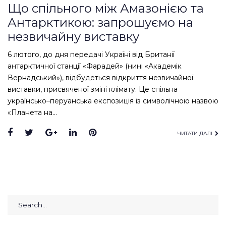
Що спільного між Амазонією та
Антарктикою: запрошуємо на
незвичайну виставку
6 лютого, до дня передачі Україні від Британії
антарктичної станції «Фарадей» (нині «Академік
Вернадський»), відбудеться відкриття незвичайної
виставки, присвяченої зміні клімату. Це спільна
українсько–перуанська експозиція із символічною назвою
«Планета на…
Facebook
Twitter
Google+
LinkedIn
Pinterest
ЧИТАТИ ДАЛІ
Search
for: