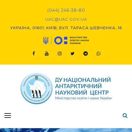
Skip
to
(044) 246-38-80
content
UAC@UAC.GOV.UA​​
УКРАЇНА, 01601, КИЇВ, БУЛ. ТАРАСА ШЕВЧЕНКА, 16
Facebook
Youtube
Instagram
Twitter
Telegram
Viber
Підсумки Конкурсу наукових проєктів-2020 (1-й етап) & (2-й етап)