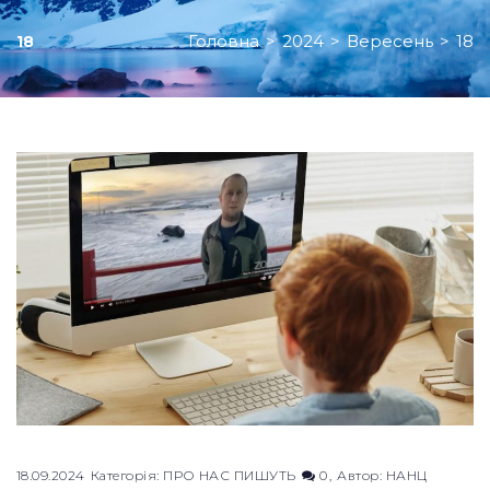
Головна
>
2024
>
Вересень
>
18
18
День:
18.09.2024
18.09.2024
Категорія:
ПРО НАС ПИШУТЬ
0
Автор:
НАНЦ