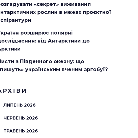
розгадувати «секрет» виживання
антарктичних рослин в межах проєктної
аспірантури
Україна розширює полярні
дослідження: від Антарктики до
Арктики
Листи з Південного океану: що
«пишуть» українським вченим аргобуї?
АРХІВИ
ЛИПЕНЬ 2026
ЧЕРВЕНЬ 2026
ТРАВЕНЬ 2026