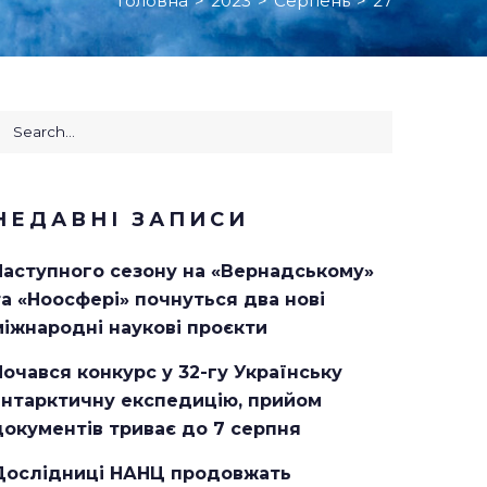
Головна
>
2023
>
Серпень
>
27
earch
or:
НЕДАВНІ ЗАПИСИ
Наступного сезону на «Вернадському»
та «Ноосфері» почнуться два нові
міжнародні наукові проєкти
Почався конкурс у 32-гу Українську
антарктичну експедицію, прийом
документів триває до 7 серпня
Дослідниці НАНЦ продовжать