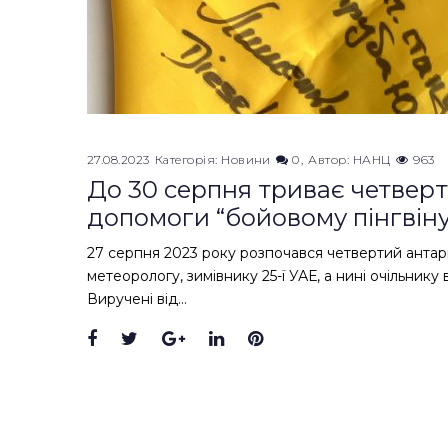
27.08.2023
Категорія:
Новини
0
Автор:
НАНЦ
963
До 30 серпня триває четверт
допомоги “бойовому пінгвін
27 серпня 2023 року розпочався четвертий антар
метеорологу, зимівнику 25-ї УАЕ, а нині очільнику 
Виручені від…
Facebook
Twitter
Google+
LinkedIn
Pinterest