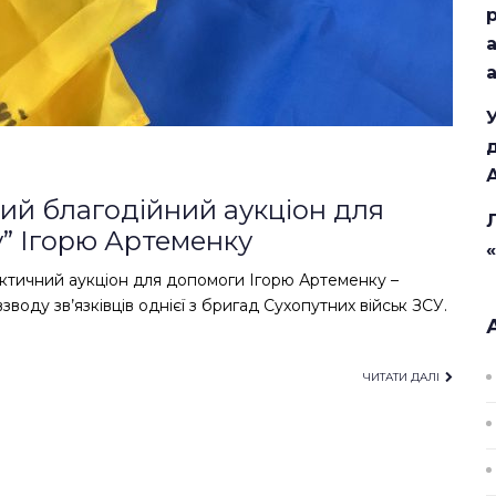
ий благодійний аукціон для
у” Ігорю Артеменку
ктичний аукціон для допомоги Ігорю Артеменку –
взводу зв’язківців однієї з бригад Сухопутних військ ЗСУ.
ЧИТАТИ ДАЛІ