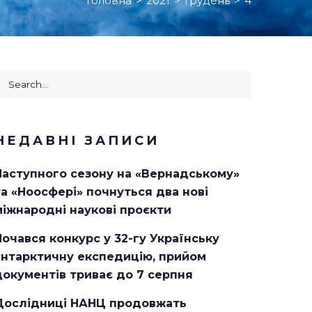
Головна
>
2021
>
Грудень
>
4
earch
or:
НЕДАВНІ ЗАПИСИ
Наступного сезону на «Вернадському»
та «Ноосфері» почнуться два нові
міжнародні наукові проєкти
Почався конкурс у 32-гу Українську
антарктичну експедицію, прийом
документів триває до 7 серпня
Дослідниці НАНЦ продовжать