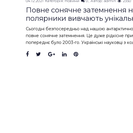
04.12.2021
Категорія:
Новини
0
Автор:
admin
2350
Повне сонячне затемнення н
полярники вивчають унікаль
Сьогодні безпосередньо над нашою антарктично
повне сонячне затемнення. Це дуже рідкісне прир
попереднє було 2003-го. Українські науковці з к
Facebook
Twitter
Google+
LinkedIn
Pinterest