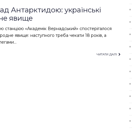
ад Антарктидою: українські
не явище
ю станцією «Академік Вернадський» спостерігалося
одне явище: наступного треба чекати 18 років, а
олегами…
ЧИТАТИ ДАЛІ