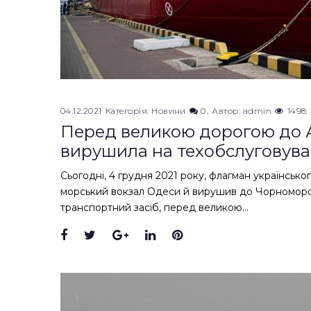
04.12.2021
Категорія:
Новини
0
Автор:
admin
1498
Перед великою дорогою до 
вирушила на техобслуговув
Сьогодні, 4 грудня 2021 року, флагман українськ
морський вокзал Одеси й вирушив до Чорноморсь
транспортний засіб, перед великою…
Facebook
Twitter
Google+
LinkedIn
Pinterest