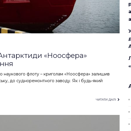
Антарктиди «Ноосфера»
ання
ого наукового флоту – криголам «Ноосфера» залишив
ку, до судноремонтного заводу. Як і будь-який
ЧИТАТИ ДАЛІ