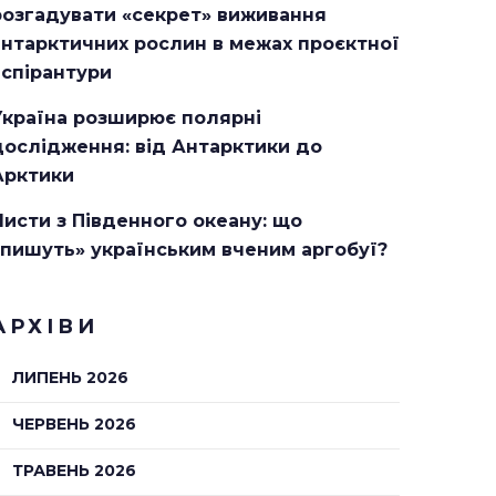
розгадувати «секрет» виживання
антарктичних рослин в межах проєктної
аспірантури
Україна розширює полярні
дослідження: від Антарктики до
Арктики
Листи з Південного океану: що
«пишуть» українським вченим аргобуї?
АРХІВИ
ЛИПЕНЬ 2026
ЧЕРВЕНЬ 2026
ТРАВЕНЬ 2026