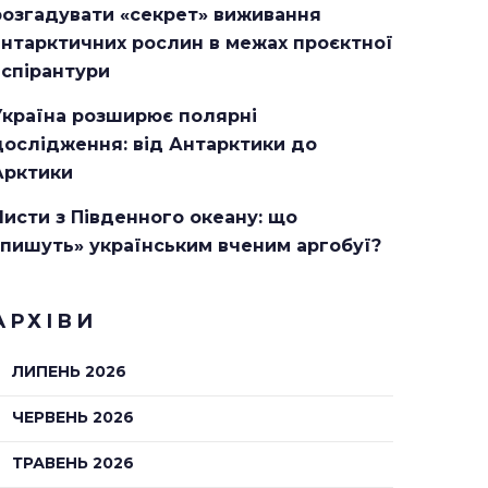
розгадувати «секрет» виживання
антарктичних рослин в межах проєктної
аспірантури
Україна розширює полярні
дослідження: від Антарктики до
Арктики
Листи з Південного океану: що
«пишуть» українським вченим аргобуї?
АРХІВИ
ЛИПЕНЬ 2026
ЧЕРВЕНЬ 2026
ТРАВЕНЬ 2026