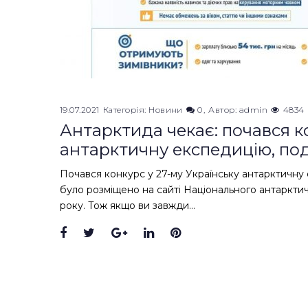
19.07.2021
Категорія:
Новини
0
Автор:
admin
4834
Антарктида чекає: почався к
антарктичну експедицію, по
Почався конкурс у 27-му Українську антарктичну
було розміщено на сайті Національного антарктич
року. Тож якщо ви завжди…
Facebook
Twitter
Google+
LinkedIn
Pinterest