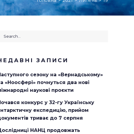
Головна
>
2021
>
Липень
>
19
earch
or:
НЕДАВНІ ЗАПИСИ
Наступного сезону на «Вернадському»
та «Ноосфері» почнуться два нові
міжнародні наукові проєкти
Почався конкурс у 32-гу Українську
антарктичну експедицію, прийом
документів триває до 7 серпня
Дослідниці НАНЦ продовжать