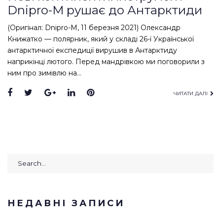
Dnipro-M рушає до Антарктиди
(Оригінал: Dnipro-M, 11 березня 2021) Олександр
Книжатко — полярник, який у складі 26-ї Української
антарктичної експедиції вирушив в Антарктиду
наприкінці лютого. Перед мандрівкою ми поговорили з
ним про зимівлю на…
Facebook
Twitter
Google+
LinkedIn
Pinterest
ЧИТАТИ ДАЛІ
Search
for:
НЕДАВНІ ЗАПИСИ