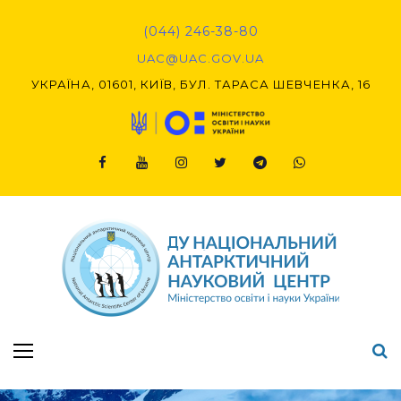
Skip
to
(044) 246-38-80
content
UAC@UAC.GOV.UA​​
УКРАЇНА, 01601, КИЇВ, БУЛ. ТАРАСА ШЕВЧЕНКА, 16
Facebook
Youtube
Instagram
Twitter
Telegram
Viber
Підсумки Конкурсу наукових проєктів-2020 (1-й етап) & (2-й етап)