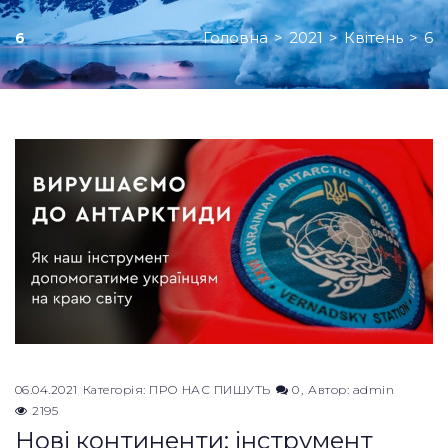
Головна
>
2021
>
Квітень
>
6
6
День:
06.04.2021
06.04.2021
Категорія:
ПРО НАС ПИШУТЬ
0
Автор:
admin
2195
Нові континенти: інструмент