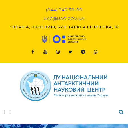
Skip
to
(044) 246-38-80
content
UAC@UAC.GOV.UA​​
УКРАЇНА, 01601, КИЇВ, БУЛ. ТАРАСА ШЕВЧЕНКА, 16
Facebook
Youtube
Instagram
Twitter
Telegram
Viber
Підсумки Конкурсу наукових проєктів-2020 (1-й етап) & (2-й етап)