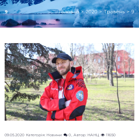
Головна
>
2020
>
Травень
>
9
9
День:
09.05.2020
09.05.2020
Категорія:
Новини
0
Автор:
НАНЦ
11650