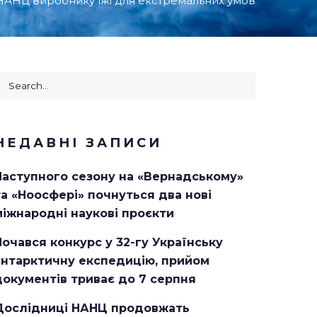
НАНЦ виробнику їжі для екстремальних умов
earch
or:
НЕДАВНІ ЗАПИСИ
Наступного сезону на «Вернадському»
та «Ноосфері» почнуться два нові
міжнародні наукові проєкти
Почався конкурс у 32-гу Українську
антарктичну експедицію, прийом
документів триває до 7 серпня
Дослідниці НАНЦ продовжать