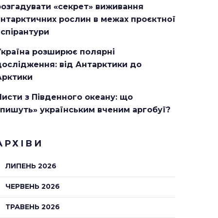
розгадувати «секрет» виживання
антарктичних рослин в межах проєктної
аспірантури
Україна розширює полярні
дослідження: від Антарктики до
Арктики
Листи з Південного океану: що
«пишуть» українським вченим аргобуї?
АРХІВИ
ЛИПЕНЬ 2026
ЧЕРВЕНЬ 2026
ТРАВЕНЬ 2026