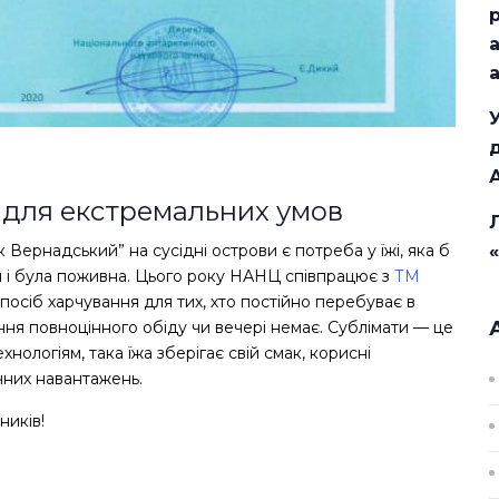
 для екстремальних умов
мік Вернадський” на сусідні острови є потреба у їжі, яка б
и і була поживна. Цього року НАНЦ співпрацює з
ТМ
спосіб харчування для тих, хто постійно перебуває в
ання повноцінного обіду чи вечері немає. Сублімати — це
нологіям, така їжа зберігає свій смак, корисні
зичних навантажень.
ників!