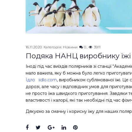
16.11.2020
Категорія:
Новини
0
3911
Подяка НАНЦ виробнику їжі
Іноді під час виїздів полярників зі станції “Акаде
мало важила, яку б можна було легко приготуват
Їдло
iidlo.com
, виробником сублімованої їжі. Це 
дорозі, але часу і відповідних умов для приготув
не просто їжа швидкого приготування. Завдяки тех
властивості і калорії, які так необхідні під час фі
Дякуємо за смачну і корисну їжу для наших поляр
Facebook
Twitter
Google+
LinkedIn
Pinterest