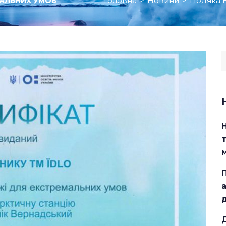
Головна
>
Новини
>
Подяка 
МАЛЬНИХ УМОВ
S
f