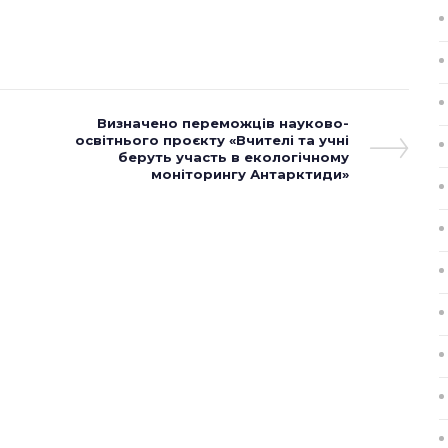
Next
Визначено переможців науково-
освітнього проєкту «Вчителі та учні
Post
беруть участь в екологічному
моніторингу Антарктиди»