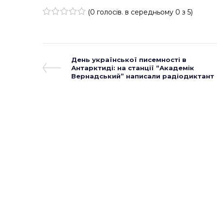
(
0 голосів
. в середньому
0
з 5)
1
2
3
4
5
Навігація
Previous
День української писемності в
Post
Антарктиді: на станції “Академік
записів
Вернадський” написали радіодиктант