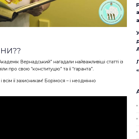
ЇНИ??
“Академік Вернадський” нагадали найважливіші статті із
и про свою “конституцію” та її “гаранта”.
і всім її захисникам! Борімося – і неодмінно