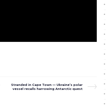
і
Next
Stranded in Cape Town — Ukraine’s polar
Post
vessel recalls harrowing Antarctic quest