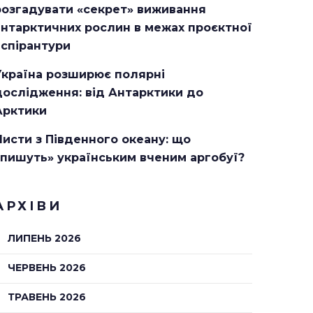
розгадувати «секрет» виживання
антарктичних рослин в межах проєктної
аспірантури
Україна розширює полярні
дослідження: від Антарктики до
Арктики
Листи з Південного океану: що
«пишуть» українським вченим аргобуї?
АРХІВИ
ЛИПЕНЬ 2026
ЧЕРВЕНЬ 2026
ТРАВЕНЬ 2026