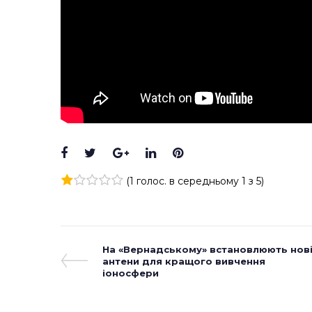
Facebook
Twitter
Google+
LinkedIn
Pinterest
(
1 голос
. в середньому
1
з 5)
1
2
3
4
5
Навігація
Previous
На «Вернадському» встановлюють нов
Post
антени для кращого вивчення
записів
іоносфери