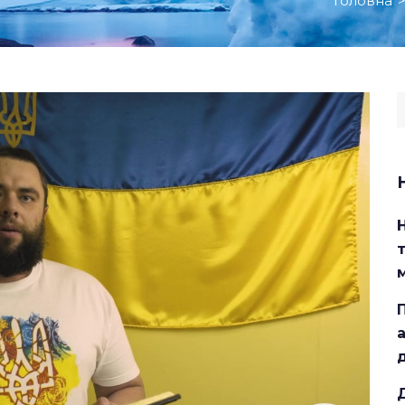
Головна
S
f