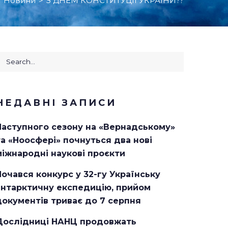
>
Новини
>
З ДНЕМ КОНСТИТУЦІЇ УКРАЇНИ??
earch
or:
НЕДАВНІ ЗАПИСИ
Наступного сезону на «Вернадському»
та «Ноосфері» почнуться два нові
міжнародні наукові проєкти
Почався конкурс у 32-гу Українську
антарктичну експедицію, прийом
документів триває до 7 серпня
Дослідниці НАНЦ продовжать