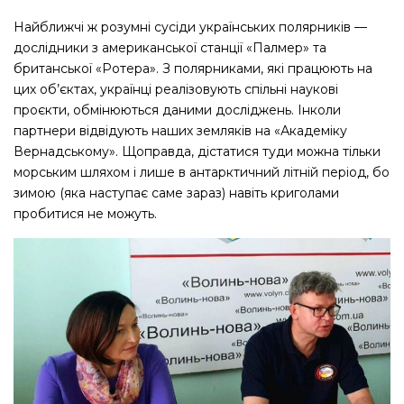
Найближчі ж розумні сусіди українських полярників — ​
дослідники з американської станції «Палмер» та
британської «Ротера». З полярниками, які працюють на
цих об’єктах, українці реалізовують спільні наукові
проєкти, обмінюються даними досліджень. Інколи
партнери відвідують наших земляків на «Академіку
Вернадському». Щоправда, дістатися туди можна тільки
морським шляхом і лише в антарктичний літній період, бо
зимою (яка наступає саме зараз) навіть криголами
пробитися не можуть.