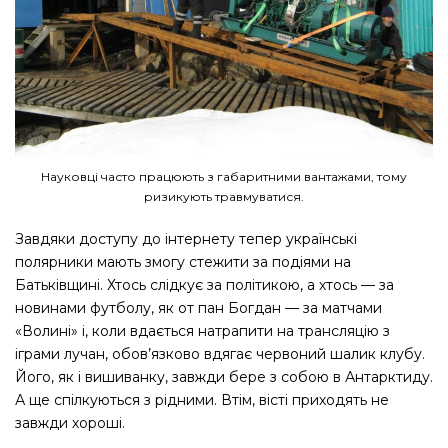
Науковці часто працюють з габаритними вантажами, тому
ризикують травмуватися.
Завдяки доступу до інтернету тепер українські
полярники мають змогу стежити за подіями на
Батьківщині. Хтось слідкує за політикою, а хтось — ​за
новинами футболу, як от пан Богдан — за матчами
«Волині» і, коли вдається натрапити на трансляцію з
іграми лучан, обов’язково вдягає червоний шалик клубу.
Його, як і вишиванку, завжди бере з собою в Антарктиду.
А ще спілкуються з рідними. Втім, вісті приходять не
завжди хороші.