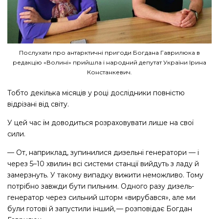
Послухати про антарктичні пригоди Богдана Гаврилюка в
редакцію «Волині» прийшла і народний депутат України Ірина
Констанкевич.
Тобто декілька місяців у році дослідники повністю
відрізані від світу.
У цей час їм доводиться розраховувати лише на свої
сили.
— От, наприклад, зупинилися дизельні генератори — ​і
через 5–10 хвилин всі системи станції вийдуть з ладу й
замерзнуть. У такому випадку вижити неможливо. Тому
потрібно завжди бути пильним. Одного разу дизель-
генератор через сильний шторм «вирубався», але ми
були готові й запустили інший, — ​розповідає Богдан