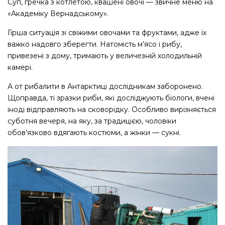
Суп, гречка з котлетою, квашені овочі — ​звичне меню на
«Академіку Вернадському».
Гірша ситуація зі свіжими овочами та фруктами, адже їх
важко надовго зберегти. Натомість м’ясо і рибу,
привезені з дому, тримають у величезній холодильній
камері.
А от рибалити в Антарктиці дослідникам заборонено.
Щоправда, ті зразки риби, які досліджують біологи, вчені
іноді відправляють на сковорідку. Особливо вирізняється
суботня вечеря, на яку, за традицією, чоловіки
обов’язково вдягають костюми, а жінки — ​сукні.