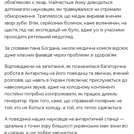
обов’язково є лікар. Найчастіше йому доводиться
допомагати науковцям, які травмувалися чи отримали
обмороження. Траплялося, що медик виривав вченим
хворі зуби. Втім, серйозних болячок, каже волинянин, на
щастя, під час експедицій не було, адже усі їх учасники
проходять ретельний медогляд.
За словами пана Богдана, інколи медична комісія відсіює
дуже класних фахівців через проблеми зі здоров’ям.
Відповідаючи на запитання, як позначилася багаторічна
робота в Антарктиці на його поведінці та звичках, вчений
розповів, що навіть в Україні повсякчас прислухається до
навколишніх звуків, адже на холодному континенті
постійно потрібно контролювати, як працює дизель-
генератор. Крім того, каже, що справжній полярник не
той, хто не боїться холоду, а той, хто тепло одягається.
А поведінка наших науковців на антарктичній станції — ​
ідеальна з точки зору більшості українських мам: вони всі
в шапках, а ще добре харчуються.