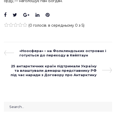
орду, — ​наголошує пан Богдан.
Facebook
Twitter
Google+
LinkedIn
Pinterest
(
0 голосів
. в середньому
0
з 5)
1
2
3
4
5
Навігація
Previous
«Ноосфера» – на Фолклендських островах і
Post
готується до переходу в Кейптаун
записів
Next
25 антарктичних країн підтримали Україну
Post
та влаштували демарш представнику РФ
під час наради з Договору про Антарктику
Search
for: