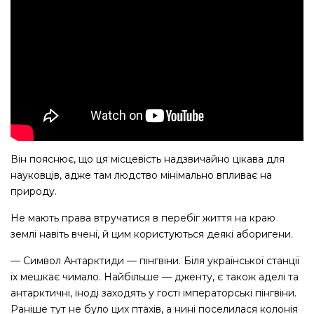
Він пояснює, що ця місцевість надзвичайно цікава для
науковців, адже там людство мінімально впливає на
природу.
Не мають права втручатися в перебіг життя на краю
землі навіть вчені, й цим користуються деякі аборигени.
— Символ Антарктиди — ​пінгвіни. Біля української станції
їх мешкає чимало. Найбільше — ​дженту, є також аделі та
антарктичні, іноді заходять у гості імператорські пінгвіни.
Раніше тут не було цих птахів, а нині поселилася колонія