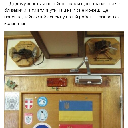
— Додому хочеться постійно. Інколи щось трапляється з
близькими, а ти вплинути на це ніяк не можеш. Це,
напевно, найважчий аспект у нашій роботі, — ​зізнається
волинянин.