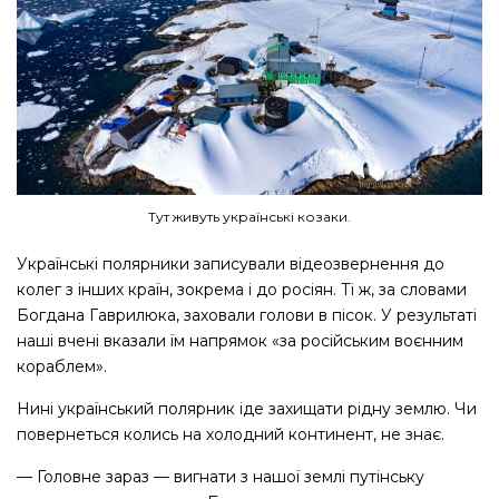
Тут живуть українські козаки.
Українські полярники записували відеозвернення до
колег з інших країн, зокрема і до росіян. Ті ж, за словами
Богдана Гаврилюка, заховали голови в пісок. У результаті
наші вчені вказали їм напрямок «за російським воєнним
кораблем».
Нині український полярник іде захищати рідну землю. Чи
повернеться колись на холодний континент, не знає.
— Головне зараз — ​вигнати з нашої землі путінську