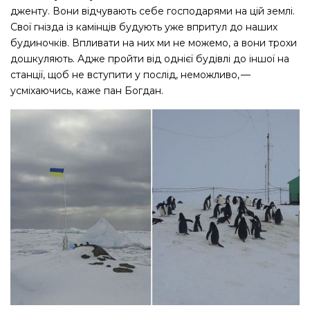
дженту. Вони відчувають себе господарями на цій землі.
Свої гнізда із камінців будують уже впритул до наших
будиночків. Впливати на них ми не можемо, а вони трохи
дошкуляють. Адже пройти від однієї будівлі до іншої на
станції, щоб не вступити у послід, неможливо, — ​
усміхаючись, каже пан Богдан.