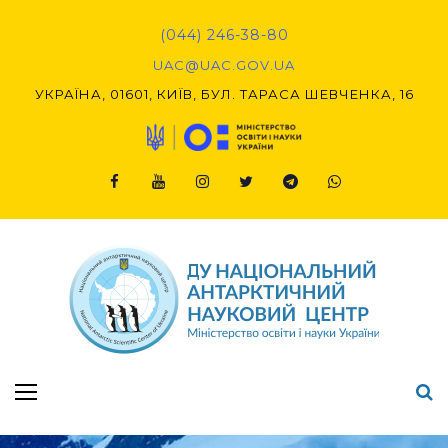
Skip
to
(044) 246-38-80
content
UAC@UAC.GOV.UA​​
УКРАЇНА, 01601, КИЇВ, БУЛ. ТАРАСА ШЕВЧЕНКА, 16
Facebook
Youtube
Instagram
Twitter
Telegram
Viber
Підсумки Конкурсу наукових проєктів-2020 (1-й етап) & (2-й етап)