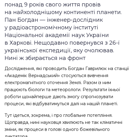
понад 9 років свого життя провів
на найхолоднішому континенті планети.
Пан Богдан — ​інженер-дослідник
у радіоастрономічному інституті
Національної академії наук України
в Харкові. Нещодавно повернувся з 26-ї
української експедиції, яку очолював.
Нині ж збирається на фронт
Дослідження, які проводить Богдан Гаврилюк на станції
«Академік Вернадський» стосуються вивчення
електромагнітного оточення Землі. Разом із ним
працюють біологи та метеорологи. Результати їхньої
роботи щонайперше дають змогу спрогнозувати
процеси, які відбуватимуться далі на нашій планеті.
Тут ідеться, зокрема, і про глобальне потепління.
Щоправда, нині науковця хвилюють не так кліматичні
зміни, як процеси в голові одного божевільного
диктатора.