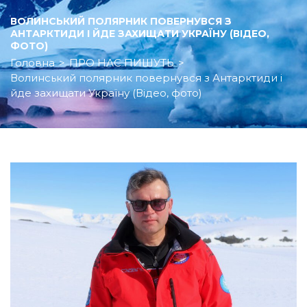
ВОЛИНСЬКИЙ ПОЛЯРНИК ПОВЕРНУВСЯ З
АНТАРКТИДИ І ЙДЕ ЗАХИЩАТИ УКРАЇНУ (ВІДЕО,
ФОТО)
Головна
>
ПРО НАС ПИШУТЬ
>
Волинський полярник повернувся з Антарктиди і
йде захищати Україну (Відео, фото)