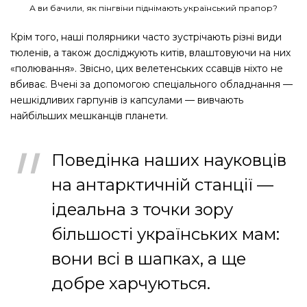
А ви бачили, як пінгвіни піднімають український прапор?
Крім того, наші полярники часто зустрічають різні види
тюленів, а також досліджують китів, влаштовуючи на них
«полювання». Звісно, цих велетенських ссавців ніхто не
вбиває. Вчені за допомогою спеціального обладнання — ​
нешкідливих гарпунів із капсулами — ​вивчають
найбільших мешканців планети.
Поведінка наших науковців
на антарктичній станції — ​
ідеальна з точки зору
більшості українських мам:
вони всі в шапках, а ще
добре харчуються.