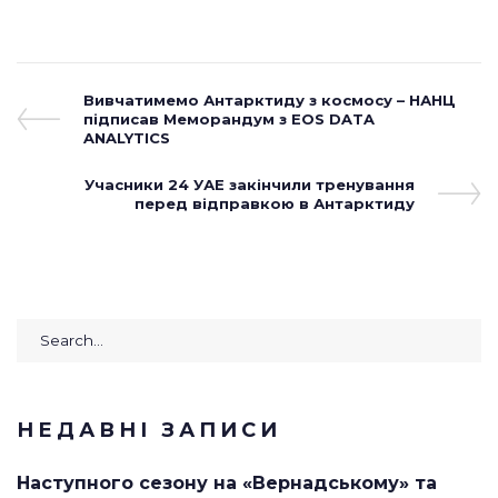
1
2
3
4
5
Навігація
Previous
Вивчатимемо Антарктиду з космосу – НАНЦ
Post
підписав Меморандум з EOS DATA
записів
ANALYTICS
Next
Учасники 24 УАЕ закінчили тренування
Post
перед відправкою в Антарктиду
Search
for:
НЕДАВНІ ЗАПИСИ
Наступного сезону на «Вернадському» та