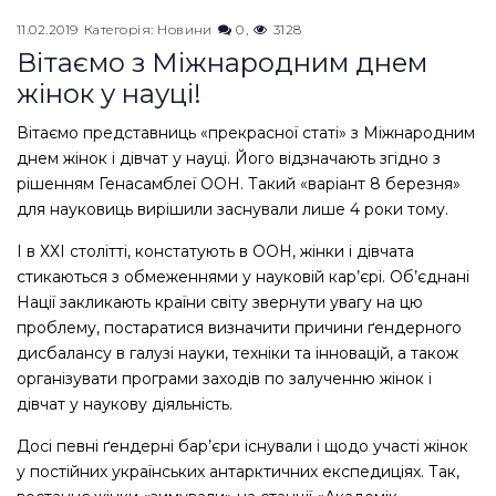
11.02.2019
Категорія:
Новини
0
3128
Вітаємо з Міжнародним днем
жінок у науці!
Вітаємо представниць «прекрасної статі» з Міжнародним
днем жінок і дівчат у науці. Його відзначають згідно з
рішенням Генасамблеї ООН. Такий «варіант 8 березня»
для науковиць вирішили заснували лише 4 роки тому.
І в ХХІ столітті, констатують в ООН, жінки і дівчата
стикаються з обмеженнями у науковій кар’єрі. Об’єднані
Нації закликають країни світу звернути увагу на цю
проблему, постаратися визначити причини ґендерного
дисбалансу в галузі науки, техніки та інновацій, а також
організувати програми заходів по залученню жінок і
дівчат у наукову діяльність.
Досі певні ґендерні бар’єри існували і щодо участі жінок
у постійних українських антарктичних експедиціях. Так,