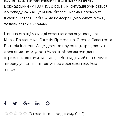
востаннє жінки «зимували» на станції «Академік
Вернадський» у 1997-1998 рр. Нині ситуація змінюється –
до складу 24 УАЕ увійшли біолог Оксана Савенко та
лікарка Наталя Бабій. А на конкурс щодо участі в УАЕ,
подали заявки 32 жінки.
Нині на станції у складі сезонного загону працюють
Марія Павловська, Євгенія Прекрасна, Оксана Савенко та
Вікторія Іванець. А ще десятки науковиць працюють в
дослідних інститутах в Україні, обробляючи дані,
отримані колегами на станції «Вернадський», та беручи
широку участь в антарктичних дослідженнях. Усіх
вітаємо!
Facebook
Twitter
Google+
LinkedIn
Pinterest
(
0 голосів
. в середньому
0
з 5)