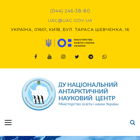
Skip
to
(044) 246-38-80
content
UAC@UAC.GOV.UA​​
УКРАЇНА, 01601, КИЇВ, БУЛ. ТАРАСА ШЕВЧЕНКА, 16
Facebook
Youtube
Instagram
Twitter
Telegram
Viber
Підсумки Конкурсу наукових проєктів-2020 (1-й етап) & (2-й етап)