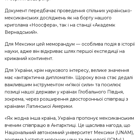
Документ передбачає проведення спільних українсько-
мексиканських досліджень як на борту нашого
криголама «Ноосфера», так і на станції «Академік
Вернадський».
Для Мексики цей меморандум — особлива подія в історії
науки, адже він відкриває шлях першої експедиції на
крижаний континент.
Для України, крім наукового інтересу, велике значення
має «антарктична дипломатія». Щороку вона стає дедалі
важливішим інструментом «м’якої сили» та посилює
позиції нашої держави у країнах Глобального Півдня,
зокрема, через розширення двосторонньої співпраці з
країнами Латинської Америки.
«Як жодна інша країна, Україна пропонує мексиканським
вченим співпрацю в Антарктиці. Це щаслива нагода, що
Національний автономний університет Мексики (UNAM),
зокрема Інститут морських наук та лімнології (ICMyL),