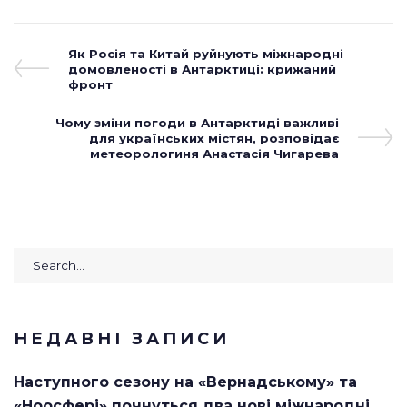
Навігація
Previous
Як Росія та Китай руйнують міжнародні
Post
домовленості в Антарктиці: крижаний
записів
фронт
Next
Чому зміни погоди в Антарктиді важливі
Post
для українських містян, розповідає
метеорологиня Анастасія Чигарева
Search
for:
НЕДАВНІ ЗАПИСИ
Наступного сезону на «Вернадському» та
«Ноосфері» почнуться два нові міжнародні