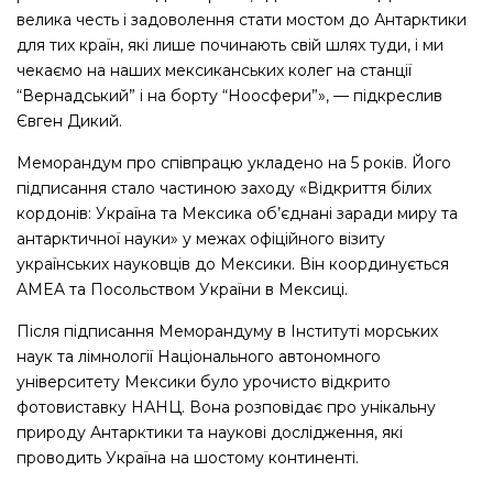
велика честь і задоволення стати мостом до Антарктики
для тих країн, які лише починають свій шлях туди, і ми
чекаємо на наших мексиканських колег на станції
“Вернадський” і на борту “Ноосфери”», — підкреслив
Євген Дикий.
Меморандум про співпрацю укладено на 5 років. Його
підписання стало частиною заходу «Відкриття білих
кордонів: Україна та Мексика об’єднані заради миру та
антарктичної науки» у межах офіційного візиту
українських науковців до Мексики. Він координується
AMEA та Посольством України в Мексиці.
Після підписання Меморандуму в Інституті морських
наук та лімнології Національного автономного
університету Мексики було урочисто відкрито
фотовиставку НАНЦ. Вона розповідає про унікальну
природу Антарктики та наукові дослідження, які
проводить Україна на шостому континенті.