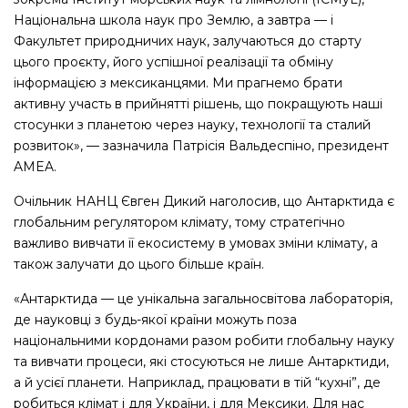
Національна школа наук про Землю, а завтра — і
Факультет природничих наук, залучаються до старту
цього проєкту, його успішної реалізації та обміну
інформацією з мексиканцями. Ми прагнемо брати
активну участь в прийнятті рішень, що покращують наші
стосунки з планетою через науку, технології та сталий
розвиток», — зазначила Патрісія Вальдеспіно, президент
AMEA.
Очільник НАНЦ Євген Дикий наголосив, що Антарктида є
глобальним регулятором клімату, тому стратегічно
важливо вивчати її екосистему в умовах зміни клімату, а
також залучати до цього більше країн.
«Антарктида — це унікальна загальносвітова лабораторія,
де науковці з будь-якої країни можуть поза
національними кордонами разом робити глобальну науку
та вивчати процеси, які стосуються не лише Антарктиди,
а й усієї планети. Наприклад, працювати в тій “кухні”, де
робиться клімат і для України, і для Мексики. Для нас