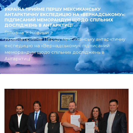
УКРАЇНА ПРИЙМЕ ПЕРШУ МЕКСИКАНСЬКУ
АНТАРКТИЧНУ ЕКСПЕДИЦІЮ НА «ВЕРНАДСЬКОМУ»:
ПІДПИСАНИЙ МЕМОРАНДУМ ЩОДО СПІЛЬНИХ
ДОСЛІДЖЕНЬ В АНТАРКТИЦІ
Головна
>
Новини
>
Україна прийме Першу мексиканську антарктичну
експедицію на «Вернадському»: підписаний
меморандум щодо спільних досліджень в
Антарктиці