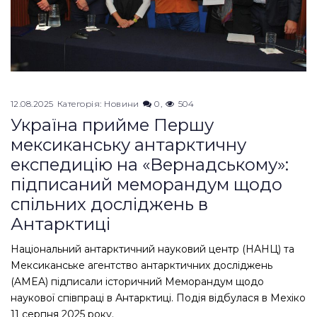
12.08.2025
Категорія:
Новини
0
504
Україна прийме Першу
мексиканську антарктичну
експедицію на «Вернадському»:
підписаний меморандум щодо
спільних досліджень в
Антарктиці
Національний антарктичний науковий центр (НАНЦ) та
Мексиканське агентство антарктичних досліджень
(AMEA) підписали історичний Меморандум щодо
наукової співпраці в Антарктиці. Подія відбулася в Мехіко
11 серпня 2025 року.