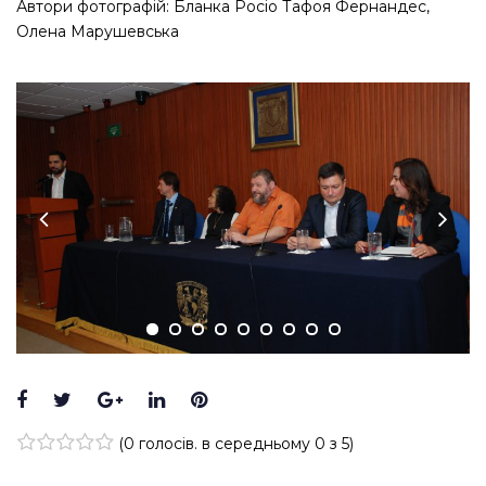
Автори фотографій: Бланка Росіо Тафоя Фернандес,
Олена Марушевська
Facebook
Twitter
Google+
LinkedIn
Pinterest
(
0 голосів
. в середньому
0
з 5)
1
2
3
4
5