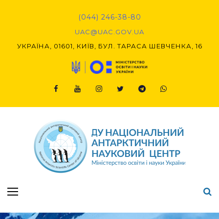
Skip
to
(044) 246-38-80
content
UAC@UAC.GOV.UA​​
УКРАЇНА, 01601, КИЇВ, БУЛ. ТАРАСА ШЕВЧЕНКА, 16
Facebook
Youtube
Instagram
Twitter
Telegram
Viber
Підсумки Конкурсу наукових проєктів-2020 (1-й етап) & (2-й етап)