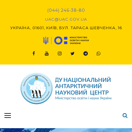
Skip
to
(044) 246-38-80
content
UAC@UAC.GOV.UA​​
УКРАЇНА, 01601, КИЇВ, БУЛ. ТАРАСА ШЕВЧЕНКА, 16
Facebook
Youtube
Instagram
Twitter
Telegram
Viber
Підсумки Конкурсу наукових проєктів-2020 (1-й етап) & (2-й етап)