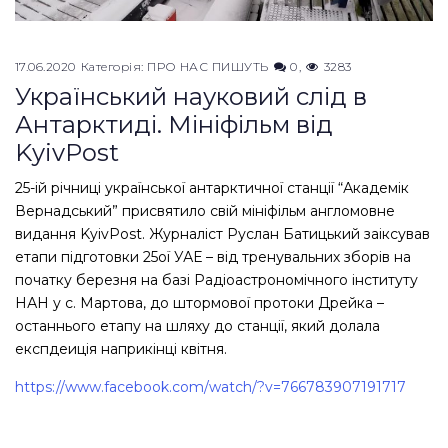
17.06.2020
Категорія:
ПРО НАС ПИШУТЬ
0
3283
Український науковий слід в
Антарктиді. Мініфільм від
KyivPost
25-ій річниці української антарктичної станції “Академік
Вернадський” присвятило свій мініфільм англомовне
видання KyivPost. Журналіст Руслан Батицький заіксував
етапи підготовки 25ої УАЕ – від тренувальних зборів на
початку березня на базі Радіоастрономічного інституту
НАН у с. Мартова, до штормової протоки Дрейка –
останнього етапу на шляху до станції, який долала
експдеиція наприкінці квітня.
https://www.facebook.com/watch/?v=766783907191717