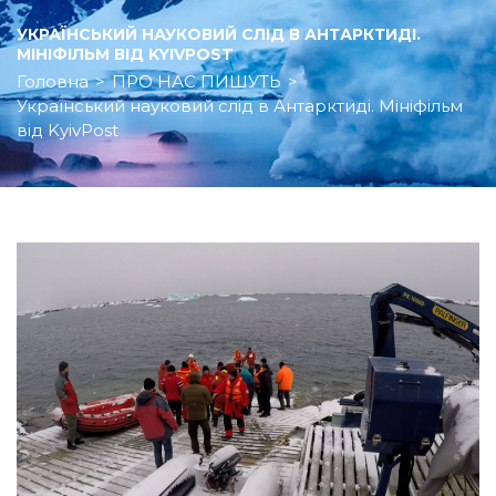
УКРАЇНСЬКИЙ НАУКОВИЙ СЛІД В АНТАРКТИДІ.
МІНІФІЛЬМ ВІД KYIVPOST
Головна
>
ПРО НАС ПИШУТЬ
>
Український науковий слід в Антарктиді. Мініфільм
від KyivPost