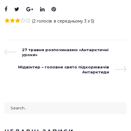
Facebook
Twitter
Google+
LinkedIn
Pinterest
(
2 голосів
. в середньому
3
з 5)
1
2
3
4
5
Навігація
Previous
27 травня розпочинаємо «Антарктичні
Post
уроки»
записів
Next
Мідвінтер – головне свято підкорювачів
Post
Антарктиди
Search
for: