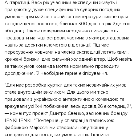
Антарктиці. Весь рік учасники експедицій живуть і
працюють у дуже специфічних та суворих погодних
умовах – крім майже постійної температури нижче нуля
та підвищеної вологості, близько 300 днів на рік йде сніг
або дощ. Також полярники неодмінно виїжджають
працювати на інші острови, частина з яких розташована
навіть за десятки кілометрів від станції. Під час
пересування човнами на членів експедиції летять хвилі,
крижані бризки, дме сильний холодний вітер. Щоб навіть
за таких умов команда могла нормально проводити
дослідження, їй необхідне гарне екіпірування.
“Для нас розробка куртки для таких незвичайних умов
стала внутрішнім викликом. Для цього ми тісно
працювали з українською антарктичною командою та
врахували усі їхні побажання, весь досвід 26 експедицій”,
— коментує проект Дмитро Євенко, засновник бренду
IENKI IENKI. “По-перше, у співпраці з італійською
фабрикою Majocchi ми створили нову тканину
спеціально для погодних умов станції. Тканина