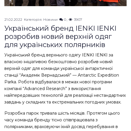
21.02.2022
Категорія:
Новини
0
3907
Український бренд IENKI IENKI
розробив новий верхній одяг
для українських полярників
Український бренд верхнього одягу IENKI IENKI за
власною ініціативою безкоштовно розробив новий
верхній одяг для команди української антарктичної
станції “Академік Вернадський” — Antarctic Expedition
Parka. Робота відбувалася в межах нової програми
компанії “Advanced Research” з використання
найпередовіших технологій для реалізації нестандартних
завдань у складних та екстремальних погодних умовах.
Розробка парок тривала шість місяців. Протягом цього
часу команда бренду тісно співпрацювала з
полярниками, враховуючи їхній досвід перебування в