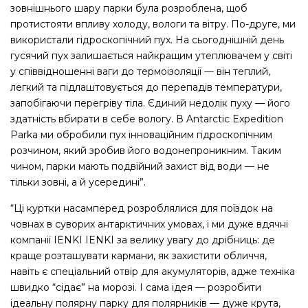
зовнішнього шару парки була розроблена, щоб
протистояти впливу холоду, вологи та вітру. По-друге, ми
використали гідроскопічний пух. На сьогоднішній день
гусячий пух залишається найкращим утеплювачем у світі
у співвідношенні ваги до термоізоляції — він теплий,
легкий та підлаштовується до перепадів температури,
запобігаючи перегріву тіла. Єдиний недолік пуху — його
здатність вбирати в себе вологу. В Antarctic Expedition
Parka ми обробили пух інноваційним гідроскопічним
розчином, який зробив його водонепроникним. Таким
чином, парки мають подвійний захист від води — не
тільки зовні, а й усередині”.
“Ці куртки насамперед розроблялися для поїздок на
човнах в суворих антарктичних умовах, і ми дуже вдячні
компанії IENKI IENKI за велику увагу до дрібниць: де
краще розташувати кармани, як захистити обличчя,
навіть є спеціальний отвір для акумуляторів, адже техніка
швидко “сідає” на морозі. І сама ідея — розробити
ідеальну полярну парку для полярників — дуже крута,