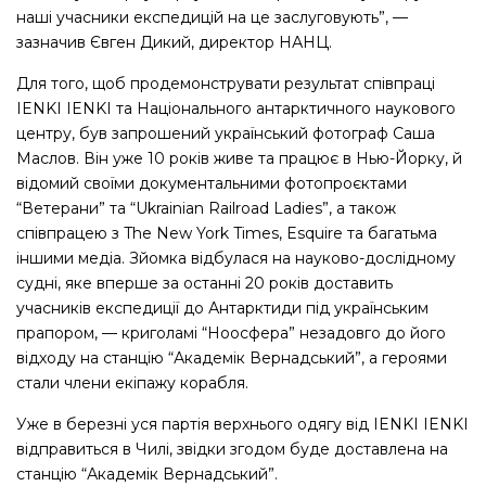
наші учасники експедицій на це заслуговують”, —
зазначив Євген Дикий, директор НАНЦ.
Для того, щоб продемонструвати результат співпраці
IENKI IENKI та Національного антарктичного наукового
центру, був запрошений український фотограф Саша
Маслов. Він уже 10 років живе та працює в Нью-Йорку, й
відомий своїми документальними фотопроєктами
“Ветерани” та “Ukrainian Railroad Ladies”, а також
співпрацею з The New York Times, Esquire та багатьма
іншими медiа. Зйомка відбулася на науково-дослідному
судні, яке вперше за останні 20 років доставить
учасників експедиції до Антарктиди під українським
прапором, — криголамі “Ноосфера” незадовго до його
відходу на станцію “Академік Вернадський”, а героями
стали члени екіпажу корабля.
Уже в березні уся партія верхнього одягу від IENKI IENKI
відправиться в Чилі, звідки згодом буде доставлена на
станцію “Академік Вернадський”.