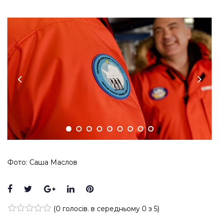
Фото: Саша Маслов
Facebook
Twitter
Google+
LinkedIn
Pinterest
(
0 голосів
. в середньому
0
з 5)
1
2
3
4
5