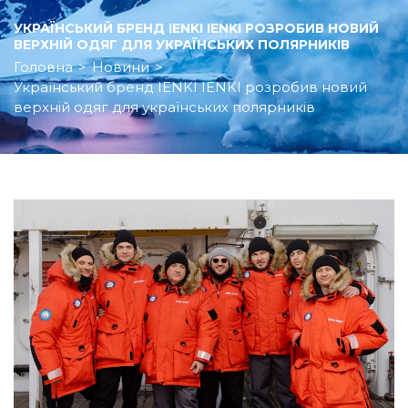
УКРАЇНСЬКИЙ БРЕНД IENKI IENKI РОЗРОБИВ НОВИЙ
ВЕРХНІЙ ОДЯГ ДЛЯ УКРАЇНСЬКИХ ПОЛЯРНИКІВ
Головна
>
Новини
>
Український бренд IENKI IENKI розробив новий
верхній одяг для українських полярників