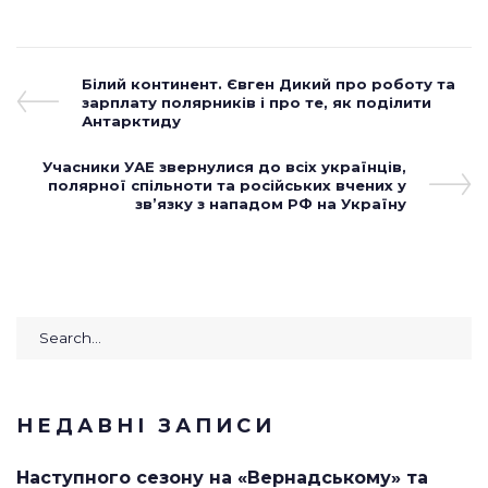
Навігація
Previous
Білий континент. Євген Дикий про роботу та
Post
зарплату полярників і про те, як поділити
записів
Антарктиду
Next
Учасники УАЕ звернулися до всіх українців,
Post
полярної спільноти та російських вчених у
зв’язку з нападом РФ на Україну
Search
for:
НЕДАВНІ ЗАПИСИ
Наступного сезону на «Вернадському» та