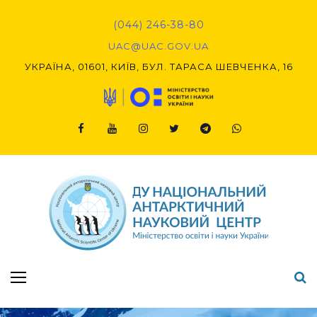
Skip
to
(044) 246-38-80
content
UAC@UAC.GOV.UA​​
УКРАЇНА, 01601, КИЇВ, БУЛ. ТАРАСА ШЕВЧЕНКА, 16
Facebook
Youtube
Instagram
Twitter
Telegram
Viber
Підсумки Конкурсу наукових проєктів-2020 (1-й етап) & (2-й етап)