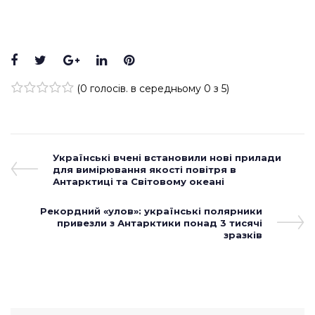
Facebook
Twitter
Google+
LinkedIn
Pinterest
(
0 голосів
. в середньому
0
з 5)
1
2
3
4
5
Навігація
Previous
Українські вчені встановили нові прилади
Post
для вимірювання якості повітря в
записів
Антарктиці та Світовому океані
Next
Рекордний «улов»: українські полярники
Post
привезли з Антарктики понад 3 тисячі
зразків