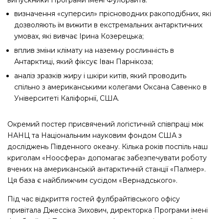
випускники Програми імені Фулбрайта:
визначення «суперсил» прісноводних ракоподібних, які
дозволяють їм вижити в екстремальних антарктичних
умовах, які вивчає Ірина Козерецька;
вплив зміни клімату на наземну рослинність в
Антарктиці, який фіксує Іван Парнікоза;
аналіз зразків жиру і шкіри китів, який проводить
спільно з американськими колегами Оксана Савенко в
Університеті Каліфорнії, США.
Окремий постер присвячений логістичній співпраці між
НАНЦ та Національним науковим фондом США з
досліджень Південного океану. Кілька років поспіль наш
криголам «Ноосфера» допомагає забезпечувати роботу
вчених на американській антарктичній станції «Палмер».
Ця база є найближчим сусідом «Вернадського».
Під час відкриття гостей фулбрайтівського офісу
привітала Джессіка Зихович, директорка Програми імені