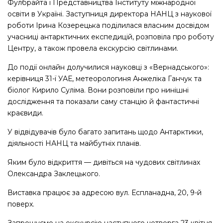
Фулбрайта і Представництва Інституту міжнародної
освіти в Україні. Заступниця директора НАНЦ з наукової
роботи Ірина Козерецька поділилася власним досвідом
учасниці антарктичних експедицій, розповіла про роботу
Центру, а також провела екскурсію світлинами.
До події онлайн долучилися науковці з «Вернадського»:
керівниця 31-ї УАЕ, метеорологиня Анжеліка Ганчук та
біолог Кирило Суліма. Вони розповіли про нинішні
дослідження та показали саму станцію й фантастичні
краєвиди.
У відвідувачів було багато запитань щодо Антарктики,
діяльності НАНЦ та майбутніх планів.
Яким було відкриття — дивіться на чудових світлинах
Олександра Заклецького.
Виставка працює за адресою вул. Еспланадна, 20, 9-й
поверх.