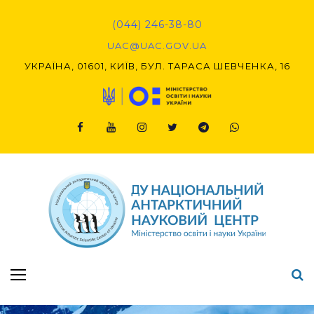
Skip
to
(044) 246-38-80
content
UAC@UAC.GOV.UA​​
УКРАЇНА, 01601, КИЇВ, БУЛ. ТАРАСА ШЕВЧЕНКА, 16
Facebook
Youtube
Instagram
Twitter
Telegram
Viber
Підсумки Конкурсу наукових проєктів-2020 (1-й етап) & (2-й етап)