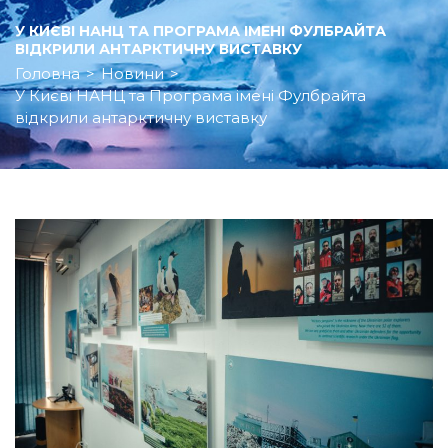
У КИЄВІ НАНЦ ТА ПРОГРАМА ІМЕНІ ФУЛБРАЙТА
ВІДКРИЛИ АНТАРКТИЧНУ ВИСТАВКУ
Головна
>
Новини
>
У Києві НАНЦ та Програма імені Фулбрайта
відкрили антарктичну виставку