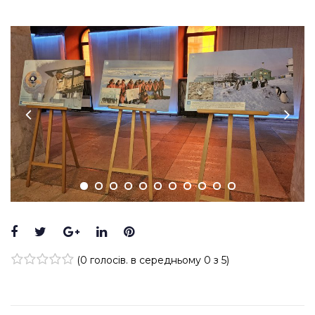
Facebook
Twitter
Google+
LinkedIn
Pinterest
(
0 голосів
. в середньому
0
з 5)
1
2
3
4
5