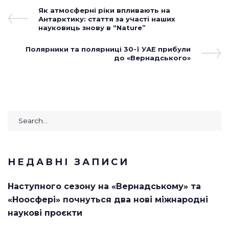
Навігація
Previous
Як атмосферні ріки впливають на
Post
Антарктику: стаття за участі наших
записів
науковиць знову в “Nature”
Next
Полярники та полярниці 30-ї УАЕ прибули
Post
до «Вернадського»
Search
for:
НЕДАВНІ ЗАПИСИ
Наступного сезону на «Вернадському» та
«Ноосфері» почнуться два нові міжнародні
наукові проєкти