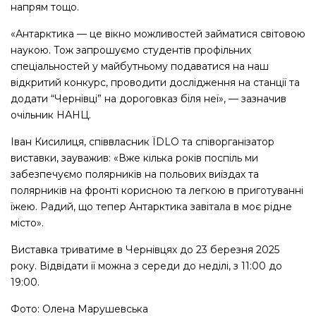
напрям тощо.
«Антарктика — це вікно можливостей займатися світовою
наукою. Тож запрошуємо студентів профільних
спеціальностей у майбутньому подаватися на наш
відкритий конкурс, проводити дослідження на станції та
додати “Чернівці” на дороговказ біля неї», — зазначив
очільник НАНЦ.
Іван Кисилиця, співвласник ЇDLO та співорганізатор
виставки, зауважив: «Вже кілька років поспіль ми
забезпечуємо полярників на польових виїздах та
полярників на фронті корисною та легкою в приготуванні
їжею. Радий, що тепер Антарктика завітала в моє рідне
місто».
Виставка триватиме в Чернівцях до 23 березня 2025
року. Відвідати її можна з середи до неділі, з 11:00 до
19:00.
Фото: Олена Марушевська