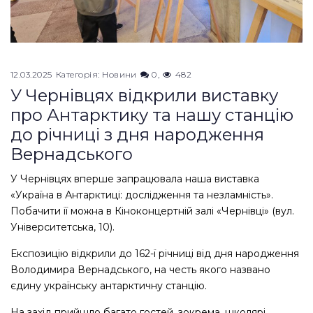
12.03.2025
Категорія:
Новини
0
482
У Чернівцях відкрили виставку
про Антарктику та нашу станцію
до річниці з дня народження
Вернадського
У Чернівцях вперше запрацювала наша виставка
«Україна в Антарктиці: дослідження та незламність».
Побачити її можна в Кіноконцертній залі «Чернівці» (вул.
Університетська, 10).
Експозицію відкрили до 162-ї річниці від дня народження
Володимира Вернадського, на честь якого названо
єдину українську антарктичну станцію.
На захід прийшло багато гостей, зокрема, школярі,