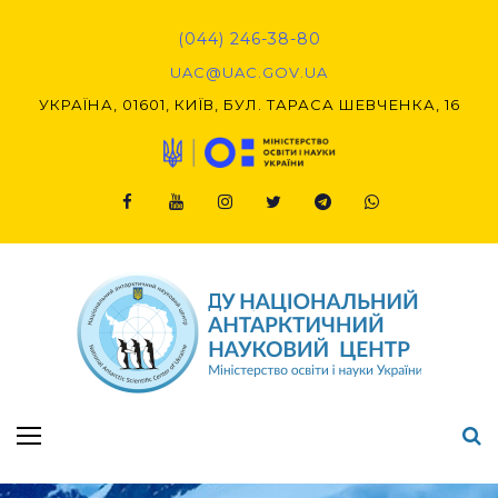
Skip
to
(044) 246-38-80
content
UAC@UAC.GOV.UA​​
УКРАЇНА, 01601, КИЇВ, БУЛ. ТАРАСА ШЕВЧЕНКА, 16
Facebook
Youtube
Instagram
Twitter
Telegram
Viber
Підсумки Конкурсу наукових проєктів-2020 (1-й етап) & (2-й етап)