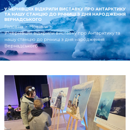
У ЧЕРНІВЦЯХ ВІДКРИЛИ ВИСТАВКУ ПРО АНТАРКТИКУ
ТА НАШУ СТАНЦІЮ ДО РІЧНИЦІ З ДНЯ НАРОДЖЕННЯ
ВЕРНАДСЬКОГО
Головна
>
Новини
>
У Чернівцях відкрили виставку про Антарктику та
нашу станцію до річниці з дня народження
Вернадського