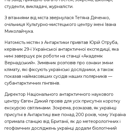
студенти, викладачі, журналісти.
З вітаннями від міста звернулася Тетяна Дяченко,
очільниця Культурно-мистецького центру імені Івана
Миколайчука.
Натомість містян з Антарктики привітав Юрій Отруба,
керівник 29-ї Української антарктичної експедиції, яка
нині завершує рік роботи на станції «Академік
Вернадський». Зимівник розповів про ознаки зміни
клімату, які фіксують українські дослідники, а також
показав наймасовіших сусідів наших полярників —
субантарктичних пінгвінів.
Директор Національного антарктичного наукового
центру Євген Дикий провів для усіх присутніх коротку
екскурсію світлинами. Зокрема, розказав, як українці
присутні в Антарктиці вже понад 200 років, чому Україна
отримала станцію від Британії, як до метеорологічних і
геофізичних досліджень українці додали біологічний