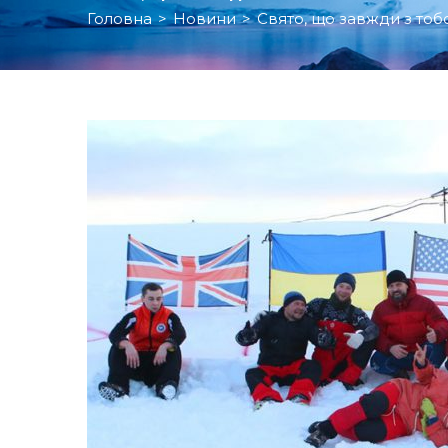
Головна
>
Новини
>
Свято, що завжди з то