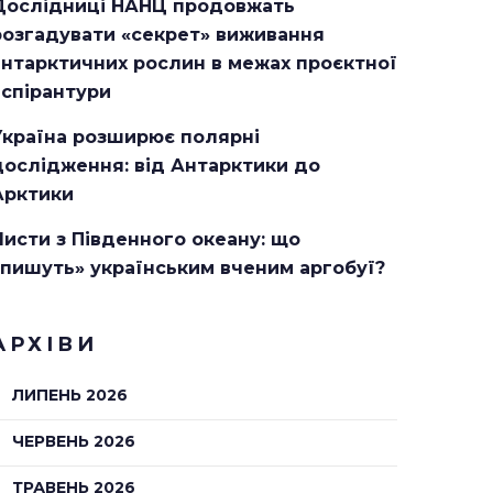
Дослідниці НАНЦ продовжать
розгадувати «секрет» виживання
антарктичних рослин в межах проєктної
аспірантури
Україна розширює полярні
дослідження: від Антарктики до
Арктики
Листи з Південного океану: що
«пишуть» українським вченим аргобуї?
АРХІВИ
ЛИПЕНЬ 2026
ЧЕРВЕНЬ 2026
ТРАВЕНЬ 2026