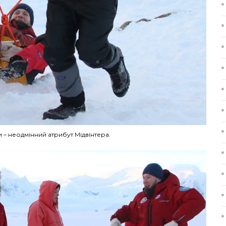
и – неодмінний атрибут Мідвінтера.