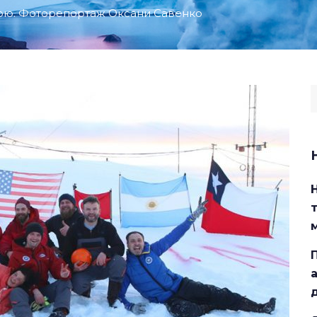
бою. Фоторепортаж Оксани Савенко
S
f