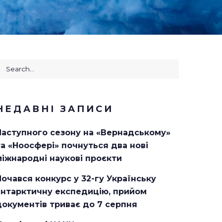
earch
or:
НЕДАВНІ ЗАПИСИ
Наступного сезону на «Вернадському»
та «Ноосфері» почнуться два нові
міжнародні наукові проєкти
Почався конкурс у 32-гу Українську
антарктичну експедицію, прийом
документів триває до 7 серпня