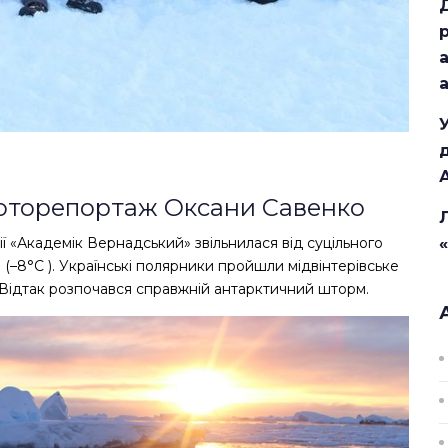
Фоторепортаж Оксани Савенко
ї «Академік Вернадський» звільнилася від суцільного
 (–8°C ). Українські полярники пройшли мідвінтерівське
і. Відтак розпочався справжній антарктичний шторм.