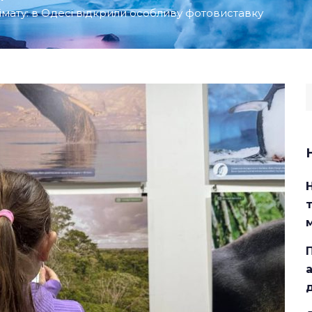
лімату: в Одесі відкрили особливу фотовиставку
S
f