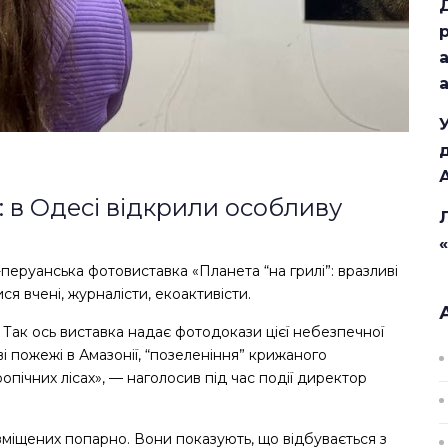
: в Одесі відкрили особливу
перуанська фотовиставка «Планета “на грилі”: вразливі
ися вчені, журналісти, екоактивісти.
. Так ось виставка надає фотодокази цієї небезпечної
ві пожежі в Амазонії, “позеленіння” крижаного
опічних лісах», — наголосив під час події директор
озміщених попарно. Вони показують, що відбувається з