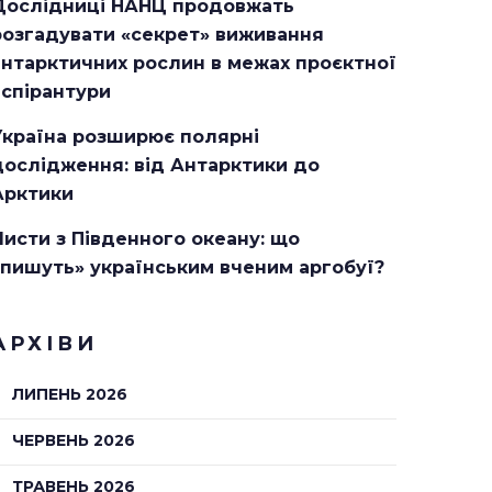
Дослідниці НАНЦ продовжать
розгадувати «секрет» виживання
антарктичних рослин в межах проєктної
аспірантури
Україна розширює полярні
дослідження: від Антарктики до
Арктики
Листи з Південного океану: що
«пишуть» українським вченим аргобуї?
АРХІВИ
ЛИПЕНЬ 2026
ЧЕРВЕНЬ 2026
ТРАВЕНЬ 2026