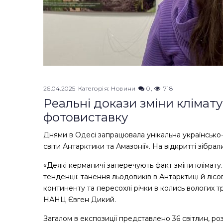
26.04.2025
Категорія:
Новини
0
718
Реальні докази зміни клімату
фотовиставку
Днями в Одесі запрацювала унікальна українсько-
світи Антарктики та Амазонії». На відкритті зібрал
«Деякі керманичі заперечують факт зміни клімату
тенденції: танення льодовиків в Антарктиці й лісо
континенту та пересохлі річки в колись вологих тр
НАНЦ Євген Дикий.
Загалом в експозиції представлено 36 світлин, р