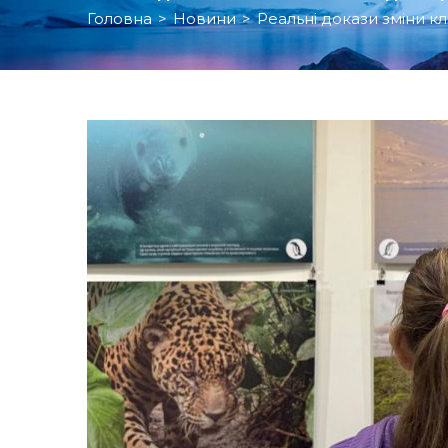
Головна
>
Новини
>
Реальні докази зміни к