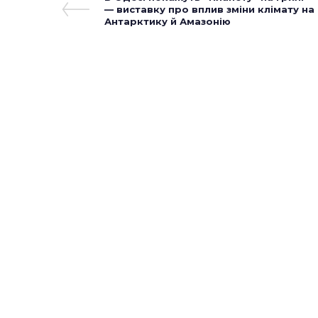
Навігація
Post
— виставку про вплив зміни клімату на
записів
Антарктику й Амазонію