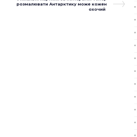
розмалювати Антарктику може кожен
Post
охочий