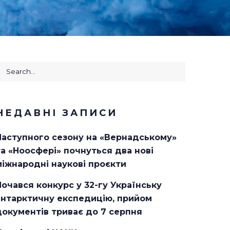
earch
or:
НЕДАВНІ ЗАПИСИ
Наступного сезону на «Вернадському»
та «Ноосфері» почнуться два нові
міжнародні наукові проєкти
Почався конкурс у 32-гу Українську
антарктичну експедицію, прийом
документів триває до 7 серпня