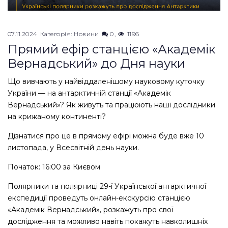
07.11.2024
Категорія:
Новини
0
1196
Прямий ефір станцією «Академік
Вернадський» до Дня науки
Що вивчають у найвіддаленішому науковому куточку
України — на антарктичній станції «Академік
Вернадський»? Як живуть та працюють наші дослідники
на крижаному континенті?
Дізнатися про це в прямому ефірі можна буде вже 10
листопада, у Всесвітній день науки.
Початок: 16:00 за Києвом
Полярники та полярниці 29-ї Української антарктичної
експедиції проведуть онлайн-екскурсію станцією
«Академік Вернадський», розкажуть про свої
дослідження та можливо навіть покажуть навколишніх