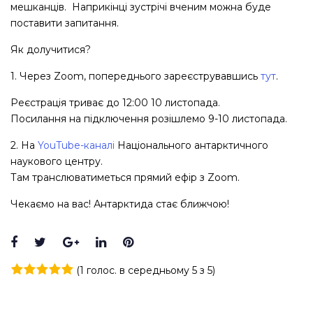
мешканців. Наприкінці зустрічі вченим можна буде
поставити запитання.
Як долучитися?
1. Через Zoom, попереднього зареєструвавшись
тут
.
Реєстрація триває до 12:00 10 листопада.
Посилання на підключення розішлемо 9-10 листопада.
2. На
YouTube-каналі
Національного антарктичного
наукового центру.
Там транслюватиметься прямий ефір з Zoom.
Чекаємо на вас! Антарктида стає ближчою!
Facebook
Twitter
Google+
LinkedIn
Pinterest
(
1 голос
. в середньому
5
з 5)
1
2
3
4
5