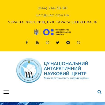
Skip
to
(044) 246-38-80
content
UAC@UAC.GOV.UA​​
УКРАЇНА, 01601, КИЇВ, БУЛ. ТАРАСА ШЕВЧЕНКА, 16
Facebook
Youtube
Instagram
Twitter
Telegram
Viber
Підсумки Конкурсу наукових проєктів-2020 (1-й етап) & (2-й етап)