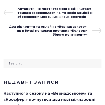
Навігація
Previous
Антарктичне протистояння з рф і Китаєм
Post
триває: завершилася 43-тя сесія Комісії зі
записів
збереження морських живих ресурсів
Next
Два відкриття та онлайн з «Вернадського»:
Post
як в Києві почалася виставка «Кольори
білого континенту»
Search
for:
НЕДАВНІ ЗАПИСИ
Наступного сезону на «Вернадському» та
«Ноосфері» почнуться два нові міжнародні