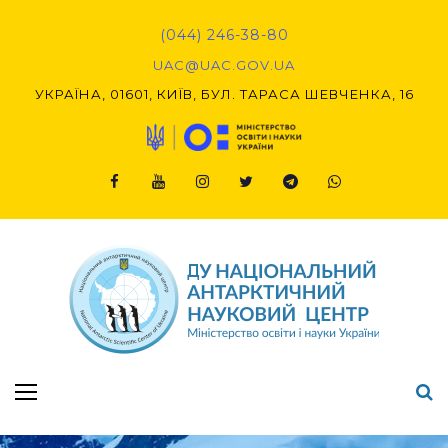
Skip
to
(044) 246-38-80
content
UAC@UAC.GOV.UA​​
УКРАЇНА, 01601, КИЇВ, БУЛ. ТАРАСА ШЕВЧЕНКА, 16
Facebook
Youtube
Instagram
Twitter
Telegram
Viber
Підсумки Конкурсу наукових проєктів-2020 (1-й етап) & (2-й етап)