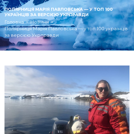
ПОЛЯРНИЦЯ МАРІЯ ПАВЛОВСЬКА — У ТОП 100
УКРАЇНЦІВ ЗА ВЕРСІЄЮ УКРПРАВДИ
Головна
>
Новини
>
Полярниця Марія Павловська — у топ 100 українців
за версією Укрправди