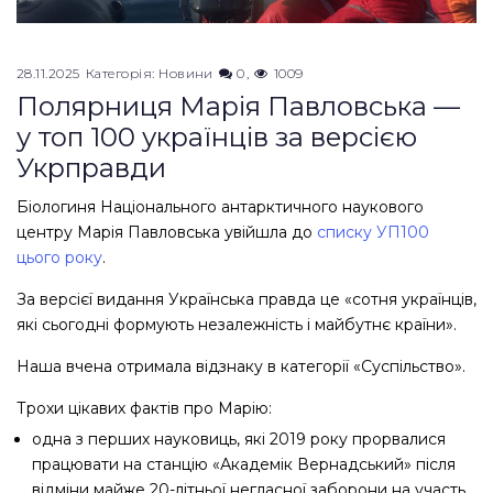
28.11.2025
Категорія:
Новини
0
1009
Полярниця Марія Павловська —
у топ 100 українців за версією
Укрправди
Біологиня Національного антарктичного наукового
центру Марія Павловська увійшла до
списку УП100
цього року
.
За версієї видання Українська правда це «сотня українців,
які сьогодні формують незалежність і майбутнє країни».
Наша вчена отримала відзнаку в категорії «Суспільство».
Трохи цікавих фактів про Марію:
одна з перших науковиць, які 2019 року прорвалися
працювати на станцію «Академік Вернадський» після
відміни майже 20-літньої негласної заборони на участь