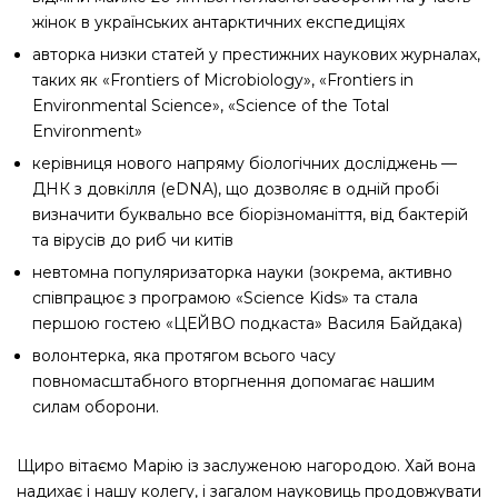
жінок в українських антарктичних експедиціях
авторка низки статей у престижних наукових журналах,
таких як «Frontiers of Microbiology», «Frontiers in
Environmental Science», «Science of the Total
Environment»
керівниця нового напряму біологічних досліджень —
ДНК з довкілля (eDNA), що дозволяє в одній пробі
визначити буквально все біорізноманіття, від бактерій
та вірусів до риб чи китів
невтомна популяризаторка науки (зокрема, активно
співпрацює з програмою «Science Kids» та стала
першою гостею «ЦЕЙВО подкаста» Василя Байдака)
волонтерка, яка протягом всього часу
повномасштабного вторгнення допомагає нашим
силам оборони.
Щиро вітаємо Марію із заслуженою нагородою. Хай вона
надихає і нашу колегу, і загалом науковиць продовжувати