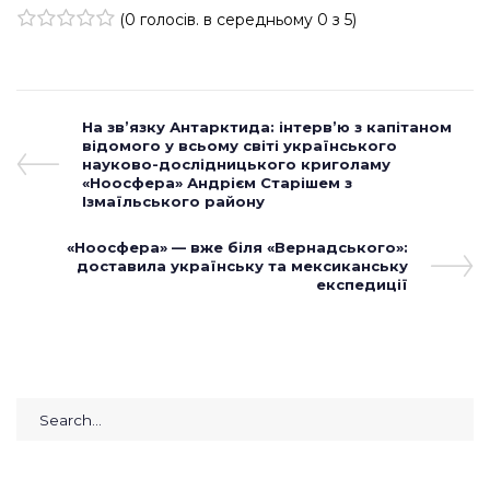
(
0 голосів
. в середньому
0
з 5)
1
2
3
4
5
Навігація
Previous
На зв’язку Антарктида: інтерв’ю з капітаном
Post
відомого у всьому світі українського
записів
науково-дослідницького криголаму
«Ноосфера» Андрієм Старішем з
Ізмаїльського району
Next
«Ноосфера» — вже біля «Вернадського»:
Post
доставила українську та мексиканську
експедиції
Search
for: