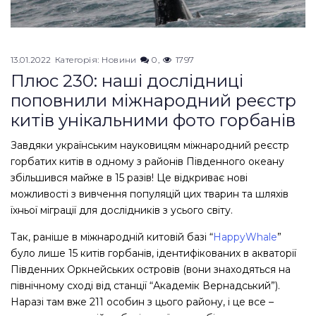
13.01.2022
Категорія:
Новини
0
1797
Плюс 230: наші дослідниці
поповнили міжнародний реєстр
китів унікальними фото горбанів
Завдяки українським науковицям міжнародний реєстр
горбатих китів в одному з районів Південного океану
збільшився майже в 15 разів! Це відкриває нові
можливості з вивчення популяцій цих тварин та шляхів
їхньої міграції для дослідників з усього світу.
Так, раніше в міжнародній китовій базі “
HappyWhale
”
було лише 15 китів горбанів, ідентифікованих в акваторії
Південних Оркнейських островів (вони знаходяться на
північному сході від станції “Академік Вернадський”).
Наразі там вже 211 особин з цього району, і це все –