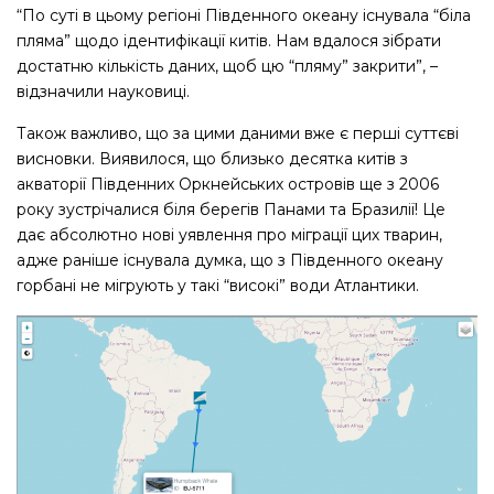
“По суті в цьому регіоні Південного океану існувала “біла
пляма” щодо ідентифікації китів. Нам вдалося зібрати
достатню кількість даних, щоб цю “пляму” закрити”, –
відзначили науковиці.
Також важливо, що за цими даними вже є перші суттєві
висновки. Виявилося, що близько десятка китів з
акваторії Південних Оркнейських островів ще з 2006
року зустрічалися біля берегів Панами та Бразилії! Це
дає абсолютно нові уявлення про міграції цих тварин,
адже раніше існувала думка, що з Південного океану
горбані не мігрують у такі “високі” води Атлантики.