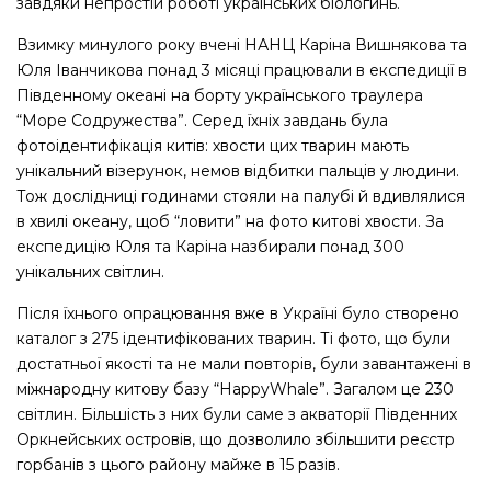
завдяки непростій роботі українських біологинь.
Взимку минулого року вчені НАНЦ Каріна Вишнякова та
Юля Іванчикова понад 3 місяці працювали в експедиції в
Південному океані на борту українського траулера
“Море Содружества”. Серед їхніх завдань була
фотоідентифікація китів: хвости цих тварин мають
унікальний візерунок, немов відбитки пальців у людини.
Тож дослідниці годинами стояли на палубі й вдивлялися
в хвилі океану, щоб “ловити” на фото китові хвости. За
експедицію Юля та Каріна назбирали понад 300
унікальних світлин.
Після їхнього опрацювання вже в Україні було створено
каталог з 275 ідентифікованих тварин. Ті фото, що були
достатньої якості та не мали повторів, були завантажені в
міжнародну китову базу “HappyWhale”. Загалом це 230
світлин. Більшість з них були саме з акваторії Південних
Оркнейських островів, що дозволило збільшити реєстр
горбанів з цього району майже в 15 разів.