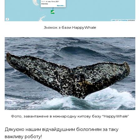
Знімок з бази HappyWhale
Фото, завантажене в міжнародну китову базу “HappyWhale”
Дякуємо нашим відчайдушним біологиням за таку
важливу роботу!