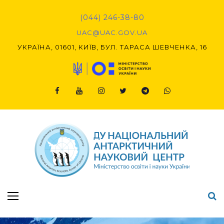
Skip
to
(044) 246-38-80
content
UAC@UAC.GOV.UA​​
УКРАЇНА, 01601, КИЇВ, БУЛ. ТАРАСА ШЕВЧЕНКА, 16
Facebook
Youtube
Instagram
Twitter
Telegram
Viber
Підсумки Конкурсу наукових проєктів-2020 (1-й етап) & (2-й етап)