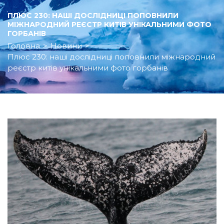
ПЛЮС 230: НАШІ ДОСЛІДНИЦІ ПОПОВНИЛИ
МІЖНАРОДНИЙ РЕЄСТР КИТІВ УНІКАЛЬНИМИ ФОТО
ГОРБАНІВ
Головна
>
Новини
>
Плюс 230: наші дослідниці поповнили міжнародний
реєстр китів унікальними фото горбанів