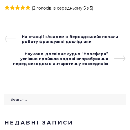
(
2 голосів
. в середньому
5
з 5)
1
2
3
4
5
Навігація
Previous
На станції «Академік Вернадський» почали
Post
роботу французькі дослідники
записів
Next
Науково-дослідне судно “Ноосфера”
успішно пройшло ходові випробування
Post
перед виходом в антарктичну експедицію
Search
for:
НЕДАВНІ ЗАПИСИ