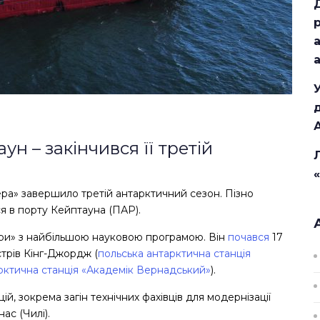
н – закінчився її третій
ра» завершило третій антарктичний сезон. Пізно
я в порту Кейптауна (ПАР).
и» з найбільшою науковою програмою. Він
почався
17
трів Кінг-Джордж (
польська антарктична станція
арктична станція «Академік Вернадський»
).
й, зокрема загін технічних фахівців для модернізації
ас (Чилі).