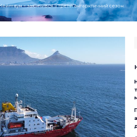
ейптаун – закінчився її третій антарктичний сезон
S
f