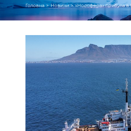
Головна
>
Новини
>
«Ноосфера» прибула в К