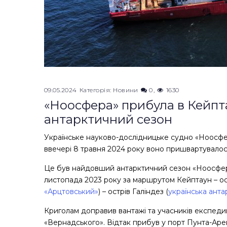
09.05.2024
Категорія:
Новини
0
1630
«Ноосфера» прибула в Кейптау
антарктичний сезон
Українське науково-дослідницьке судно «Ноосфе
ввечері 8 травня 2024 року воно пришвартувалос
Це був найдовший антарктичний сезон «Ноосфер
листопада 2023 року за маршрутом Кейптаун – ос
«Арцтовський»
) – острів Галіндез (
українська ант
Криголам доправив вантажі та учасників експедиці
«Вернадського». Відтак прибув у порт Пунта-Арен