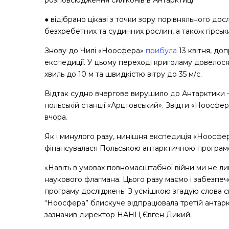
розповсюдження силіконів в Антарктиці
● відібрано цікаві з точки зору порівняльного д
безхребетних та судинних рослин, а також гірських
Знову до Чилі «Ноосфера»
прибула
13 квітня, до
експедиції. У цьому переході криголаму довелос
хвиль до 10 м та швидкістю вітру до 35 м/с.
Відтак судно вчергове вирушило до Антарктики –
польській станції «Арцтовський». Звідти «Ноосфер
вчора.
Як і минулого разу, нинішня експедиція «Ноосфер
фінансувалася Польською антарктичною програм
«Навіть в умовах повномасштабної війни ми не ли
наукового флагмана. Цього разу маємо і забезпече
програму досліджень. З усмішкою згадую слова ск
“Ноосфера” блискуче відпрацювала третій антаркт
зазначив директор НАНЦ Євген Дикий.