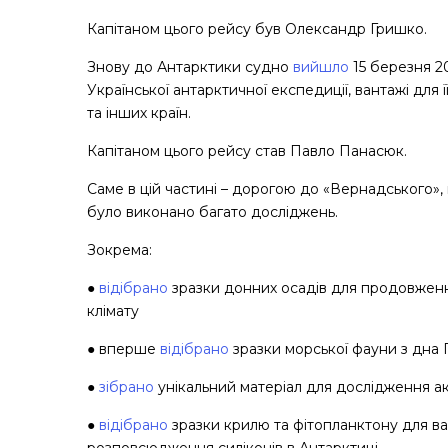
Капітаном цього рейсу був Олександр Гришко.
Знову до Антарктики судно
вийшло
15 березня 20
Української антарктичної експедиції, вантажі для ї
та інших країн.
Капітаном цього рейсу став Павло Панасюк.
Саме в цій частині – дорогою до «Вернадського», 
було виконано багато досліджень.
Зокрема:
●
відібрано
зразки донних осадів для продовження
клімату
● вперше
відібрано
зразки морської фауни з дна 
●
зібрано
унікальний матеріал для дослідження аку
●
відібрано
зразки крилю та фітопланктону для 