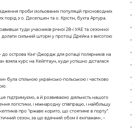
ослідження проби ізольованих популяцій прісноводних
 порід з о. Десепшен та о. Крістін, бухта Артура.
правивши туди учасників річної 28-ї УАЕ та сезонної
я долати сильний шторм у протоці Дрейка з висотою
 до острова Кінг-Джордж для ротації полярників на
а» взяла курс на Кейптаун, куди успішно дісталася
и» була спільною українсько-польською і частково
ою.
ше підтримуємо, а й розвиваємо діяльність нашого
ння логістики, і міжнародну співпрацю, і найбільшу
ептиків про “іржаве корито, що стоятиме в порту”.
ичний сезон, за що вдячний обом її екіпажам», –