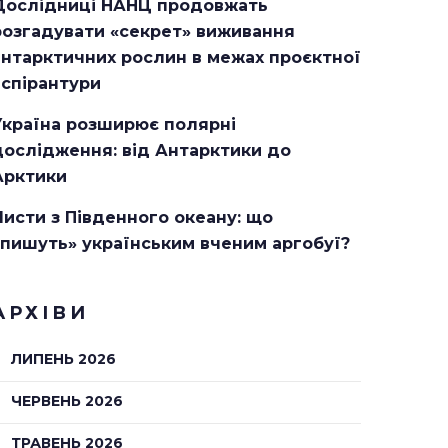
Дослідниці НАНЦ продовжать
розгадувати «секрет» виживання
антарктичних рослин в межах проєктної
аспірантури
Україна розширює полярні
дослідження: від Антарктики до
Арктики
Листи з Південного океану: що
«пишуть» українським вченим аргобуї?
АРХІВИ
ЛИПЕНЬ 2026
ЧЕРВЕНЬ 2026
ТРАВЕНЬ 2026