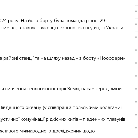
24 року. На його борту була команда річної 29-ї
ї зимівлі, а також науковці сезонної експедиції з України
в районі станції та на шляху назад – з борту «Ноосфери»
 вивчення геологічної історії Землі, насамперед зміни
Південного океану (у співпраці з польськими колегами)
стичної комунікації рідкісних китів – південних плавунів
важливого міжнародного дослідження щодо