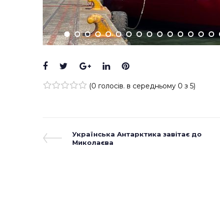
Facebook
Twitter
Google+
LinkedIn
Pinterest
(
0 голосів
. в середньому
0
з 5)
1
2
3
4
5
Навігація
Previous
Українська Антарктика завітає до
Post
Миколаєва
записів