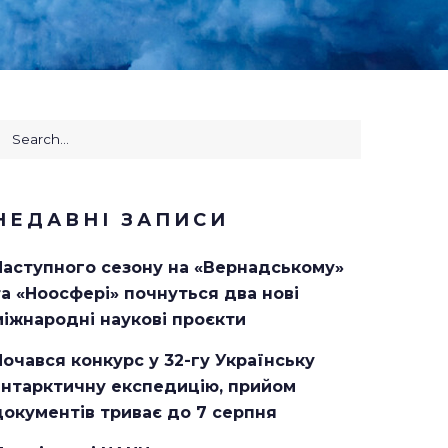
earch
or:
НЕДАВНІ ЗАПИСИ
Наступного сезону на «Вернадському»
та «Ноосфері» почнуться два нові
міжнародні наукові проєкти
Почався конкурс у 32-гу Українську
антарктичну експедицію, прийом
документів триває до 7 серпня