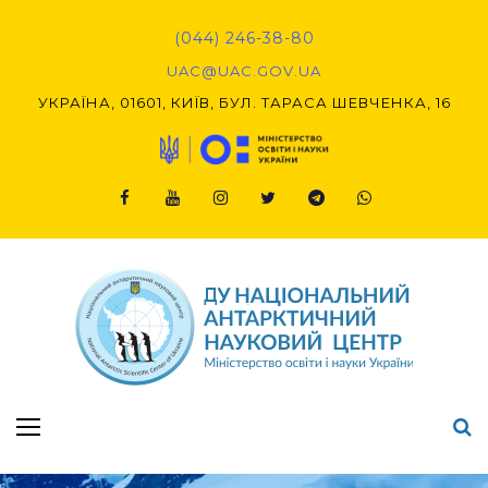
Skip
to
(044) 246-38-80
content
UAC@UAC.GOV.UA​​
УКРАЇНА, 01601, КИЇВ, БУЛ. ТАРАСА ШЕВЧЕНКА, 16
Facebook
Youtube
Instagram
Twitter
Telegram
Viber
Підсумки Конкурсу наукових проєктів-2020 (1-й етап) & (2-й етап)