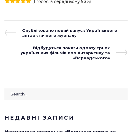
(
1 голос
. в середньому
5
з 5)
1
2
3
4
5
Навігація
Previous
Опубліковано новий випуск Українського
Post
антарктичного журналу
записів
Next
Відбудуться покази одразу трьох
українських фільмів про Антарктику та
Post
«Вернадського»
Search
for:
НЕДАВНІ ЗАПИСИ
Наступного сезону на «Вернадському» та