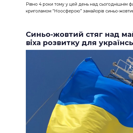
Рівно 4 роки тому у цей день над сьогоднішнім ф
криголамом “Ноосферою” замайорів синьо-жовтий
Синьо-жовтий стяг над ма
віха розвитку для українс