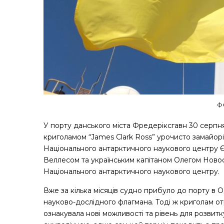
ф
У порту данського міста Фредеріксгавн 30 серп
криголамом “James Clark Ross” урочисто замайор
Національного антарктичного наукового центру 
Веллесом та українським капітаном Олегом Новос
Національного антарктичного наукового центру.
Вже за кілька місяців судно прибуло до порту в О
науково-дослідного флагмана. Тоді ж криголам о
ознакувала нові можливості та рівень для розвитк