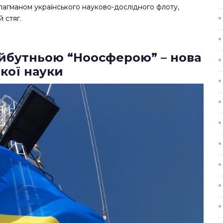
лагманом українського науково-дослідного флоту,
 стяг.
йбутньою “Ноосферою” – нова
ької науки