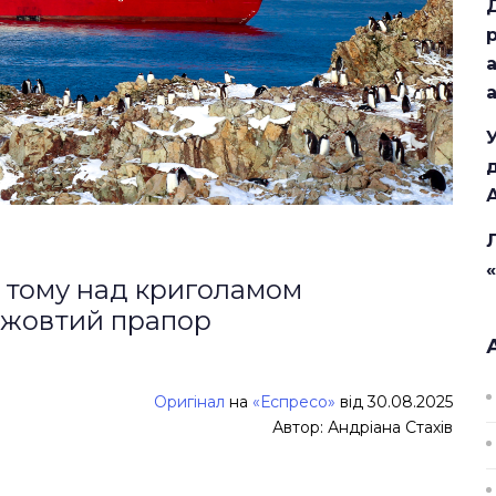
и тому над криголамом
-жовтий прапор
Оригінал
на
«Еспресо»
від 30.08.2025
Автор: Андріана Стахів