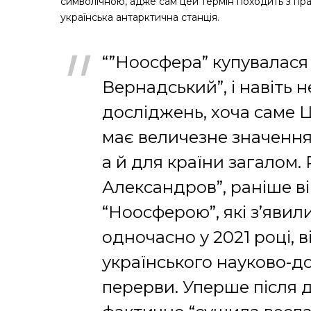
символічною, адже сам цей термін походить з пр
українська антарктична станція.
“”Ноосфера” купувалася 
Вернадський”, і навіть 
досліджень, хоча саме Ц
має величезне значення 
а й для країни загалом.
Александров”, раніше він
“Ноосферою”, які з’явил
одночасно у 2021 році,
українського науково-до
перерви. Уперше після д