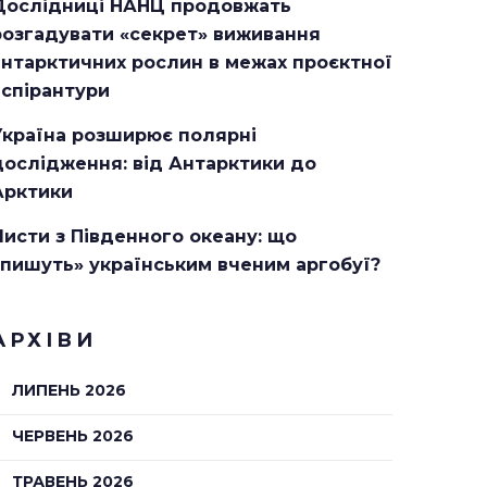
Дослідниці НАНЦ продовжать
розгадувати «секрет» виживання
антарктичних рослин в межах проєктної
аспірантури
Україна розширює полярні
дослідження: від Антарктики до
Арктики
Листи з Південного океану: що
«пишуть» українським вченим аргобуї?
АРХІВИ
ЛИПЕНЬ 2026
ЧЕРВЕНЬ 2026
ТРАВЕНЬ 2026