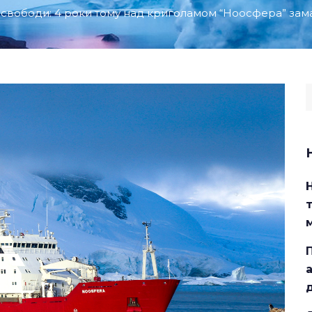
і свободи: 4 роки тому над криголамом “Ноосфера” за
S
f