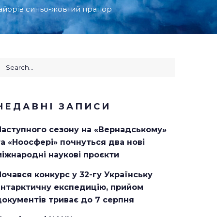
майорів синьо-жовтий прапор
earch
or:
НЕДАВНІ ЗАПИСИ
Наступного сезону на «Вернадському»
та «Ноосфері» почнуться два нові
міжнародні наукові проєкти
Почався конкурс у 32-гу Українську
антарктичну експедицію, прийом
документів триває до 7 серпня