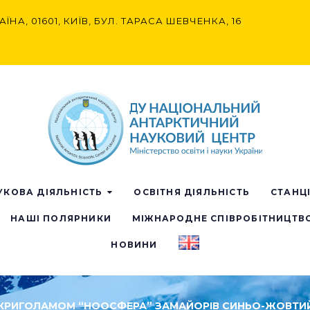
АЇНА, 01601, КИЇВ, БУЛ. ТАРАСА ШЕВЧЕНКА, 16
УКОВА ДІЯЛЬНІСТЬ
ОСВІТНЯ ДІЯЛЬНІСТЬ
СТАНЦ
НАШІ ПОЛЯРНИКИ
МІЖНАРОДНЕ СПІВРОБІТНИЦТВ
НОВИНИ
Д КРИГОЛАМОМ “НООСФЕРА” ЗАМАЙОРІВ СИНЬО-ЖОВТИ