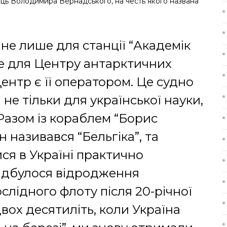
аць Володимира Вернадського, на честь якого названа
не лише для станції “Академік
не для Центру антарктичних
ентр є її оператором. Це судно
не тільки для української науки,
 Разом із кораблем “Борис
 називався “Бельгіка”, та
ися в Україні практично
 відбулося відродження
слідного флоту після 20-річної
вох десятиліть, коли Україна