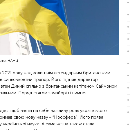
ото: НАНЦ
ня 2021 року над колишнім легендарним британським
ів синьо-жовтий прапор. Його підняв директор
Євген Дикий спільно з британським капітаном Саймоном
ильним. Поряд стягом замайорів і вимпел
десі, щоб взяти на себе важливу роль українського
тримав свою нову назву – “Ноосфера”. Його поява
у української науки. А сама назва також стала