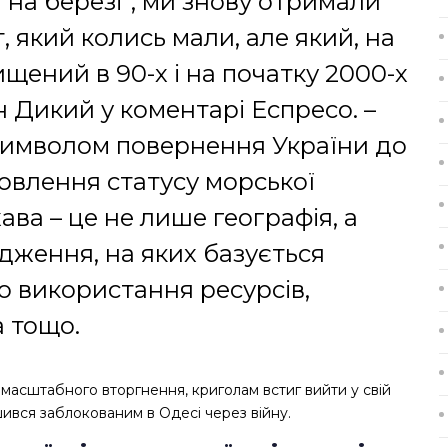
 на березі”, ми знову отримали
 який колись мали, але який, на
щений в 90-х і на початку 2000-х
н Дикий у коментарі Еспресо. –
символом повернення України до
новлення статусу морської
ва – це не лише географія, а
дження, на яких базується
 використання ресурсів,
 тощо.
масштабного вторгнення, криголам встиг вийти у свій
ився заблокованим в Одесі через війну.