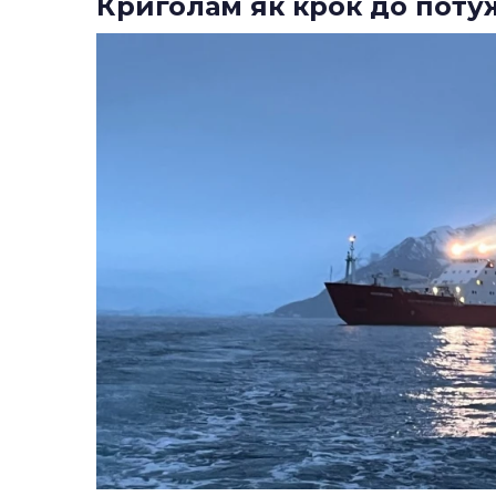
Криголам як крок до поту