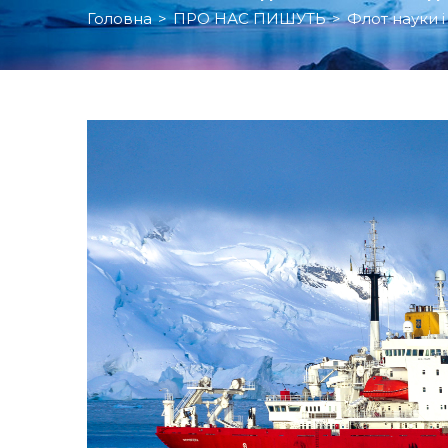
Головна
>
ПРО НАС ПИШУТЬ
>
Флот науки 