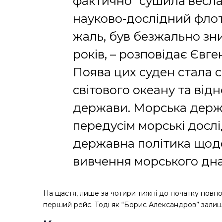
фактично “сушила весла
науково-дослідний флот,
жаль, був безжально зни
років, – розповідає Євге
Поява цих суден стала 
світового океану та від
держави. Морська держа
передусім морські дослі
державна політика щодо
вивчення морського дна
На щастя, лише за чотири тижні до початку повно
перший рейс. Тоді як “Борис Александров” залиш