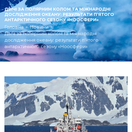
ДВІЧІ ЗА ПОЛЯРНИМ КОЛОМ ТА МІЖНАРОДНІ
ДОСЛІДЖЕННЯ ОКЕАНУ: РЕЗУЛЬТАТИ П’ЯТОГО
АНТАРКТИЧНОГО СЕЗОНУ «НООСФЕРИ»
Головна
>
Новини
>
Двічі за полярним колом та міжнародні
дослідження океану: результати п’ятого
антарктичного сезону «Ноосфери»