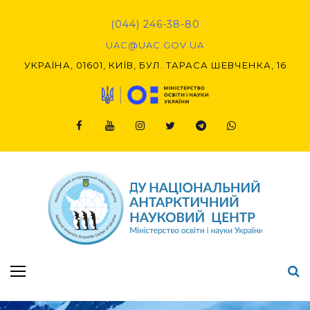
Skip
to
(044) 246-38-80
content
UAC@UAC.GOV.UA​​
УКРАЇНА, 01601, КИЇВ, БУЛ. ТАРАСА ШЕВЧЕНКА, 16
Facebook
Youtube
Instagram
Twitter
Telegram
Viber
Підсумки Конкурсу наукових проєктів-2020 (1-й етап) & (2-й етап)