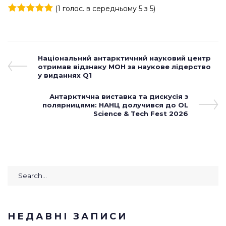
(
1 голос
. в середньому
5
з 5)
1
2
3
4
5
Навігація
Previous
Національний антарктичний науковий центр
Post
отримав відзнаку МОН за наукове лідерство
записів
у виданнях Q1
Next
Антарктична виставка та дискусія з
полярницями: НАНЦ долучився до OL
Post
Science & Tech Fest 2026
Search
for:
НЕДАВНІ ЗАПИСИ