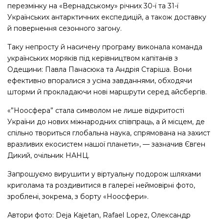
перезмінку на «Вернадському» річних 30-ї та 31-ї
Українських антарктичних експедицій, а також доставку
й повернення сезонного загону.
Таку непросту й насичену програму виконала команда
українських моряків під керівництвом капітанів з
Одещини: Павла Панасюка та Андрія Старіша. Вони
ефективно впоралися з усіма завданнями, обходячи
шторми й прокладаючи нові маршрути серед айсбергів.
«”Ноосфера” стала символом не лише відкритості
України до нових міжнародних співпраць, а й місцем, де
спільно твориться глобальна наука, спрямована на захист
вразливих екосистем нашої планети», — зазначив Євген
Дикий, очільник НАНЦ.
Запрошуємо вирушити у віртуальну подорож шляхами
криголама та роздивитися в галереї неймовірні фото,
зроблені, зокрема, з борту «Ноосфери».
Автори фото: Deja Kajetan, Rafael Lopez, Олександр