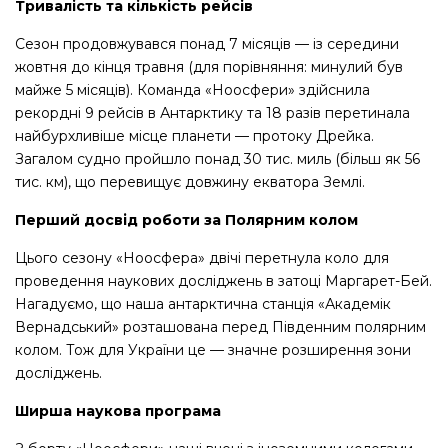
Тривалість та кількість рейсів
Сезон продовжувався понад 7 місяців — із середини
жовтня до кінця травня (для порівняння: минулий був
майже 5 місяців). Команда «Ноосфери» здійснила
рекордні 9 рейсів в Антарктику та 18 разів перетинала
найбурхливіше місце планети — протоку Дрейка.
Загалом судно пройшло понад 30 тис. миль (більш як 56
тис. км), що перевищує довжину екватора Землі.
Перший досвід роботи за Полярним колом
Цього сезону «Ноосфера» двічі перетнула коло для
проведення наукових досліджень в затоці Маргарет-Бей.
Нагадуємо, що наша антарктична станція «Академік
Вернадський» розташована перед Південним полярним
колом. Тож для України це — значне розширення зони
досліджень.
Ширша наукова програма