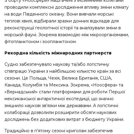
З борту «Ноосфери» наші вчені з іноземними колегами
проводили комплексні дослідження впливу зміни клімату
на води Південного океану. Вони вивчали морські
теплові хвилі, відбирали зразки донних відкладів для
реконструкції геологічної історії та аналізували зміни в
морській фауні. Зокрема взаємодію між мікроорганізмами,
фітопланктоном і зоопланктоном.
Рекордна кількість міжнародних партнерств
Судно забезпечувало наукову та/або логістичну
співпрацю України з найбільшою кількістю країн за всі
сезони. Це Польща, Чехія, Велика Британія, США,
Канада, Колумбія та Мексика. Зокрема, «Ноосфера» та
«Вернадський» стали платформами для роботи Першої
мексиканської антарктичної експедиції, що значно
зміцнило наукові зв’язки між державами. А логістичні
колаборації дозволили розширити обсяги наукових
досліджень без додаткових витрат з бюджету України.
Традиційно в п’ятому сезоні криголам забезпечив