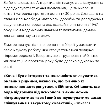
За його словами, в Антарктиді він планує досліджувати та
відслідковувати танення льодовиків, що змінилось в
кліматі материка протягом останніх 30 років. Для цього на
станції є всі необхідні матеріали, доробки та дослідження
від учених з попередніх експедицій, починаючи з 1947
року, що є надвичайно цінними та важливими даними
для світової науки загалом.
Дмитро планує після повернення в Україну захистити
свою наукову роботу, яка стосуватиметься полярної
гідрометеорології. Говорить, що з труднощів найбільше
хвилює те, що протягом року буде далеко від країни та
рідні.
«Хоча і буде інтернет та можливість спілкуватись
онлайн з рідними, важко те, що фізично їх
неможливо доторкнутися, обійняти. Обіцяють, що
буде підтримка від психолога, з яким можна
підтримувати зв’язок і який консультуватиме щодо
спілкування в закритому колективі»
, – зізнався