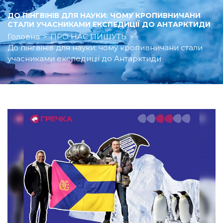
ДО ПІНГВІНІВ ДЛЯ НАУКИ: ЧОМУ КРОПИВНИЧАНИ
СТАЛИ УЧАСНИКАМИ ЕКСПЕДИЦІЇ ДО АНТАРКТИДИ
Головна
>
ПРО НАС ПИШУТЬ
>
До пінгвінів для науки: чому кропивничани стали
учасниками експедиції до Антарктиди