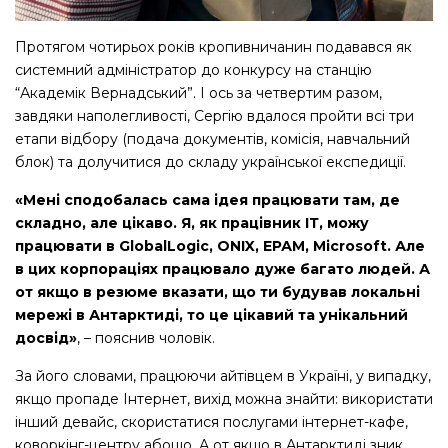
Протягом чотирьох років кропивничанин подавався як
системний адміністратор до конкурсу на станцію
“Академік Вернадський”. І ось за четвертим разом,
завдяки наполегливості, Сергію вдалося пройти всі три
етапи відбору (подача документів, комісія, навчальний
блок) та долучитися до складу української експедиції.
«Мені сподобалась сама ідея працювати там, де
складно, але цікаво. Я, як працівник ІТ, можу
працювати в GlobalLogic, ONIX, ЕРАМ, Microsoft. Але
в цих корпораціях працювало дуже багато людей. А
от якщо в резюме вказати, що ти будував локальні
мережі в Антарктиді, то це цікавий та унікальний
досвід»
, – пояснив чоловік.
За його словами, працюючи айтівцем в Україні, у випадку,
якщо пропаде Інтернет, вихід можна знайти: використати
інший девайс, скористатися послугами інтернет-кафе,
коворкінг-центру абощо. А от якщо в Антарктиді зник