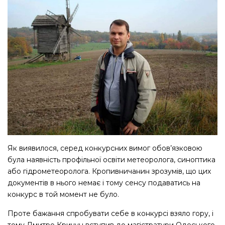
Як виявилося, серед конкурсних вимог обов’язковою
була наявність профільної освіти метеоролога, синоптика
або гідрометеоролога. Кропивничанин зрозумів, що цих
документів в нього немає і тому сенсу подаватись на
конкурс в той момент не було.
Проте бажання спробувати себе в конкурсі взяло гору, і
тому Дмитро Кричун вступив до магістратури Одеського