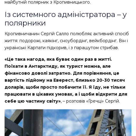
майбутній полярник з Кропивницького.
Із системного адміністратора – у
полярники
Кропивничанин Сергій Салло полюбляє активний спосіб
життя: подорожі, каякінг, сноубордінг, вейкбордінг. Він і
українські Карпати підкорив, і з парашутом стрибав.
«Це така нагода, яка буває один раз в житті.
Поїхати в Антарктиду, як турист можна, але
фінансово доволі затратно. Для порівняння, це
вартість підйому на Еверест, близько 20-30 тисяч
доларів, щоби просто побачити її. Я їду, не тільки
працювати в цікавих умовах, а і щоби відкрити для
себе цю частину світу»
, – розповів «Гречці» Сергій.