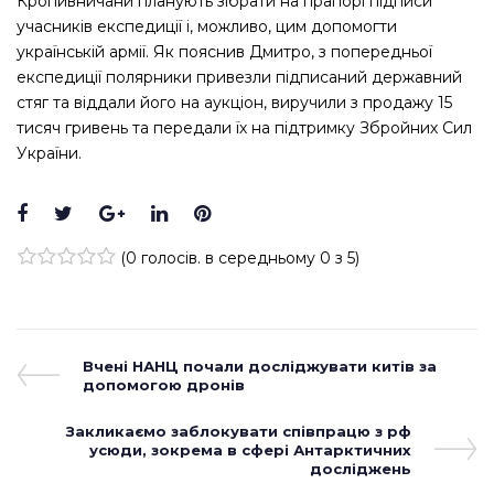
Кропивничани планують зібрати на прапорі підписи
учасників експедиції і, можливо, цим допомогти
українській армії. Як пояснив Дмитро, з попередньої
експедиції полярники привезли підписаний державний
стяг та віддали його на аукціон, виручили з продажу 15
тисяч гривень та передали їх на підтримку Збройних Сил
України.
Facebook
Twitter
Google+
LinkedIn
Pinterest
(
0 голосів
. в середньому
0
з 5)
1
2
3
4
5
Навігація
Previous
Вчені НАНЦ почали досліджувати китів за
Post
допомогою дронів
записів
Next
Закликаємо заблокувати співпрацю з рф
Post
усюди, зокрема в сфері Антарктичних
досліджень