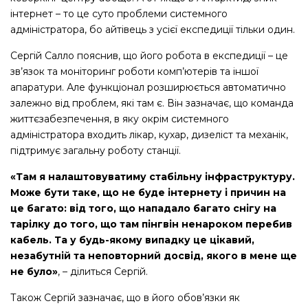
інтернет – то це суто проблеми системного
адміністратора, бо айтівець з усієї експедиції тільки один.
Сергій Салло пояснив, що його робота в експедиції – це
зв’язок та моніторинг роботи комп’ютерів та іншої
апаратури. Але функціонал розширюється автоматично
залежно від проблем, які там є. Він зазначає, що команда
життєзабезпечення, в яку окрім системного
адміністратора входить лікар, кухар, дизеліст та механік,
підтримує загальну роботу станції.
«Там я налаштовуватиму стабільну інфраструктуру.
Може бути таке, що не буде інтернету і причин на
це багато: від того, що нападало багато снігу на
тарілку до того, що там пінгвін ненароком перебив
кабель. Та у будь-якому випадку це цікавий,
незабутній та неповторний досвід, якого в мене ще
не було»
, – ділиться Сергій.
Також Сергій зазначає, що в його обов’язки як