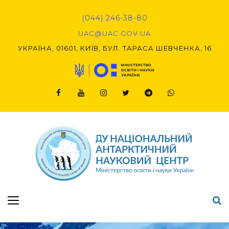
Skip
to
(044) 246-38-80
content
UAC@UAC.GOV.UA​​
УКРАЇНА, 01601, КИЇВ, БУЛ. ТАРАСА ШЕВЧЕНКА, 16
Facebook
Youtube
Instagram
Twitter
Telegram
Viber
Підсумки Конкурсу наукових проєктів-2020 (1-й етап) & (2-й етап)