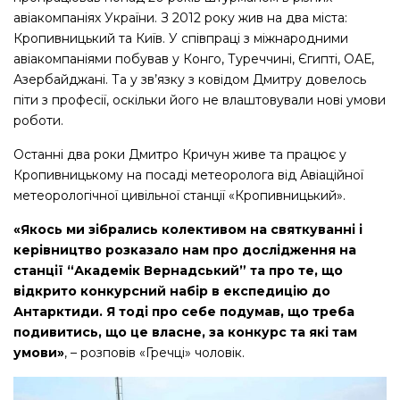
авіакомпаніях України. З 2012 року жив на два міста:
Кропивницький та Київ. У співпраці з міжнародними
авіакомпаніями побував у Конго, Туреччині, Єгипті, ОАЕ,
Азербайджані. Та у зв’язку з ковідом Дмитру довелось
піти з професії, оскільки його не влаштовували нові умови
роботи.
Останні два роки Дмитро Кричун живе та працює у
Кропивницькому на посаді метеоролога від Авіаційної
метеорологічної цивільної станції «Кропивницький».
«Якось ми зібрались колективом на святкуванні і
керівництво розказало нам про дослідження на
станції “Академік Вернадський” та про те, що
відкрито конкурсний набір в експедицію до
Антарктиди. Я тоді про себе подумав, що треба
подивитись, що це власне, за конкурс та які там
умови»
, – розповів «Гречці» чоловік.