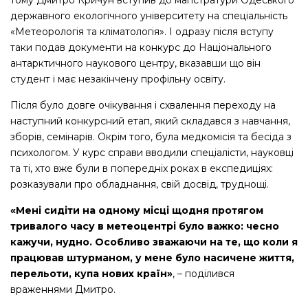
державного екологічного університету на спеціальність
«Метеорологія та кліматологія». І одразу після вступу
таки подав документи на конкурс до Національного
антарктичного наукового центру, вказавши що він
студент і має незакінчену профільну освіту.
Після було довге очікування і схвалення переходу на
наступний конкурсний етап, який складався з навчання,
зборів, семінарів. Окрім того, була медкомісія та бесіда з
психологом. У курс справи вводили спеціалісти, науковці
та ті, хто вже були в попередніх роках в експедиціях:
розказували про обладнання, свій досвід, труднощі.
«Мені сидіти на одному місці щодня протягом
тривалого часу в метеоцентрі було важко: чесно
кажучи, нудно. Особливо зважаючи на те, що коли я
працював штурманом, у мене було насичене життя,
перельоти, купа нових країн»
, – поділився
враженнями Дмитро.