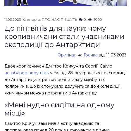
11.03.2023
Категорія:
ПРО НАС ПИШУТЬ
0
3000
До пінгвінів для науки: чому
кропивничани стали учасниками
експедиції до Антарктиди
Оригінал
на
Гречка
від 11.03.2023
Двоє кропивничан Дмитро Кричун та Сергій Салло
незабаром вирушать
у складі 28-ої української експедиції
до Антарктиди. «Гречка» розпитала у майбутніх
полярників, що їх спонукало долучитися до експедиції і
яким чином можна потрапити в Антарктиду.
«Мені нудно сидіти на одному
місці»
Дмитро Кричун закінчив Льотну академію та
пропрацював понад 20 років штурманом в різних