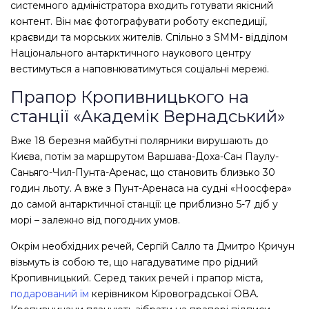
системного адміністратора входить готувати якісний
контент. Він має фотографувати роботу експедиції,
краєвиди та морських жителів. Спільно з SMM- відділом
Національного антарктичного наукового центру
вестимуться а наповнюватимуться соціальні мережі.
Прапор Кропивницького на
станції «Академік Вернадський»
Вже 18 березня майбутні полярники вирушають до
Києва, потім за маршрутом Варшава-Доха-Сан Паулу-
Саньяго-Чил-Пунта-Аренас, що становить близько 30
годин льоту. А вже з Пунт-Аренаса на судні «Ноосфера»
до самой антарктичної станції: це приблизно 5-7 діб у
морі – залежно від погодних умов.
Окрім необхідних речей, Сергій Салло та Дмитро Кричун
візьмуть із собою те, що нагадуватиме про рідний
Кропивницький. Серед таких речей і прапор міста,
подарований їм
керівником Кіровоградської ОВА.