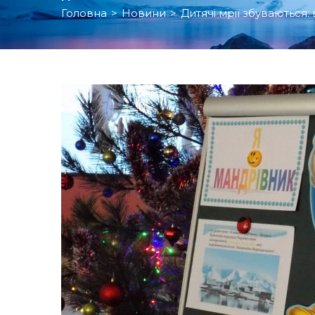
Головна
>
Новини
>
Дитячі мрії збуваються: