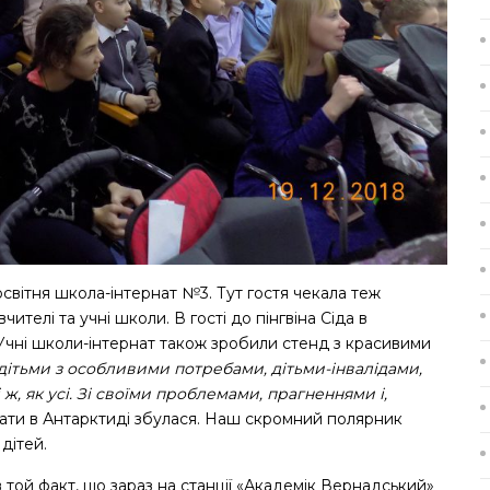
вітня школа-інтернат №3. Тут гостя чекала теж
ителі та учні школи. В гості до пінгвіна Сіда в
. Учні школи-інтернат також зробили стенд з красивими
дітьми з особливими потребами, дітьми-інвалідами,
, як усі. Зі своїми проблемами, прагненнями і,
вати в Антарктиді збулася. Наш скромний полярник
дітей.
той факт, що зараз на станції «Академік Вернадський»