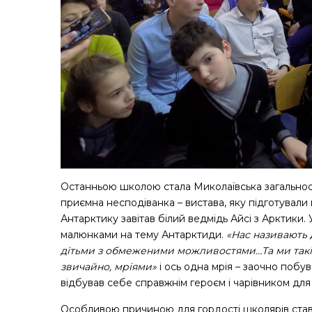
Останньою школою стала Миколаївська загальноос
приємна несподіванка – вистава, яку підготували вч
Антарктику завітав білий ведмідь Айсі з Арктики
малюнками на тему Антарктиди.
«Нас називають 
дітьми з обмеженими можливостями…Та ми такі ж
звичайно, мріями»
і ось одна мрія – заочно побу
відбував себе справжнім героєм і чарівником для 
Особливою причиною для гордості школярів став 