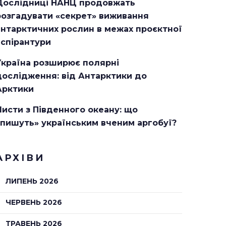
Дослідниці НАНЦ продовжать
розгадувати «секрет» виживання
антарктичних рослин в межах проєктної
аспірантури
Україна розширює полярні
дослідження: від Антарктики до
Арктики
Листи з Південного океану: що
«пишуть» українським вченим аргобуї?
АРХІВИ
ЛИПЕНЬ 2026
ЧЕРВЕНЬ 2026
ТРАВЕНЬ 2026