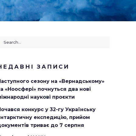
earch
or:
НЕДАВНІ ЗАПИСИ
Наступного сезону на «Вернадському»
та «Ноосфері» почнуться два нові
міжнародні наукові проєкти
Почався конкурс у 32-гу Українську
антарктичну експедицію, прийом
документів триває до 7 серпня