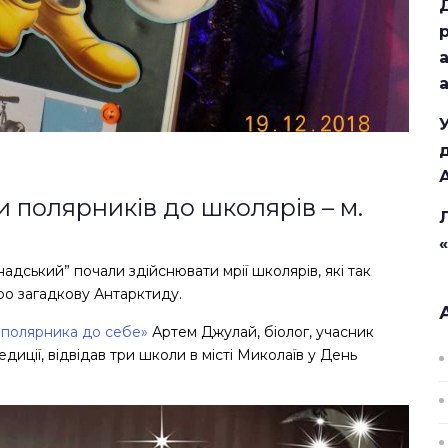
ти полярників до школярів – м.
надський” почали здійснювати мрії школярів, які так
про загадкову Антарктиду.
 полярника до себе»
Артем Джулай, біолог, учасник
едиції, відвідав три школи в місті Миколаїв у День