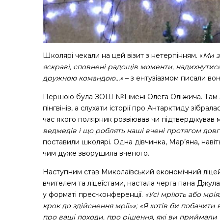
Школярі чекали на цей візит з нетерпінням. «
Ми
яскраві, сповнені радощів моменти, надихнутися
дружною командою…»
– з ентузіазмом писали вон
Першою була ЗОШ №1 імені Олега Ольжича. Там А
пінгвінів, а слухати історії про Антарктиду зібрал
час якого полярник розвіював чи підтверджував 
ведмедів і що роблять наші вчені протягом довго
поставили школярі. Одна дівчинка, Мар’яна, наві
чим дуже зворушила вченого.
Наступним став Миколаївський економічний ліцей
вчителем та ліцеїстами, настала черга пана Джула
у форматі прес-конференції.
«
Усі мріють або мрі
крок до здійснення мрії»»; «Я хотів би побачити
про ваші походи, про рішення, які ви приймали 