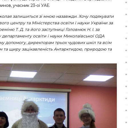
нов, учасник 23-ої УАЕ.
колая залишиться зі мною назавжди. Хочу подякувати
го центру та Міністерства освіти і науки України за
іню Т. Д. та його заступниці Головнюк Н. І. за
у департаменту освіти і науки Миколаївської ОДА
нну допомогу, директорам трьох чудових шкіл та всім
м та щиру зацікавленість Антарктидою, природою та