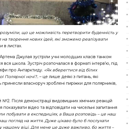
зрозуміли, що це можливість перетворити буденність у
 на творення нових ідей, які зможемо реалізувати
и в листах.
ртема Джулая зустріли учні молодших класів танком
ася вся школа. Зустріч розпочалася в форматі інтерв’ю, під
міфи про Антарктиду.
«Як вберегтися від білих
ї Полярної ночі?..
– це лише деякі з питань, які
ть принесли власноруч зроблені пиріжки для полярників,
 №2. Після демонстрації видовищних хімічних реакцій
я показувати відео та відповідати на чисельні запитання
яли побувати в експедиціях, а Ваша розповідь – це наш
 ваш погляд на життя. Дуже цікаво було б послухати
у нашому віці. Для мене це дуже важливо, бо життя –