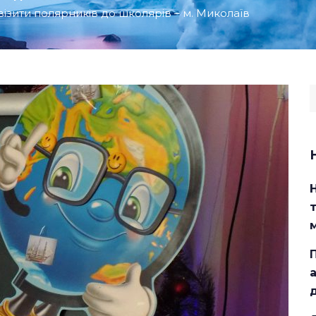
 візити полярників до школярів – м. Миколаїв
S
f