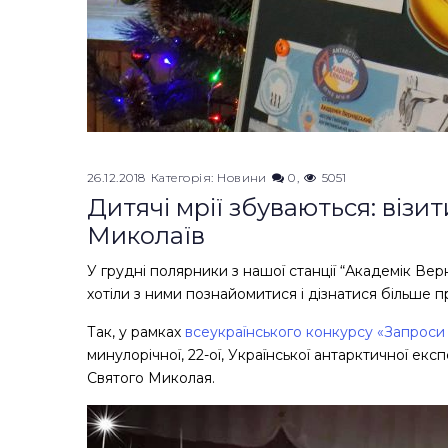
26.12.2018
Категорія:
Новини
0
5051
Дитячі мрії збуваються: візи
Миколаїв
У грудні полярники з нашої станції “Академік Вер
хотіли з ними познайомитися і дізнатися більше 
Так, у рамках
всеукраїнського конкурсу «Запроси
минулорічної, 22-ої, Української антарктичної експ
Святого Миколая.