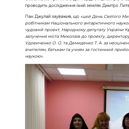
проводить дослідження їхній земляк Дмитро Литви
Пан Джулай зауважив, що
«цей День Святого Ми
робітникам Національного антарктичного науково
чудовий проект, Народному депутату України Крем
залучення міста Миколаїв до проекту, директор
Удовиченко О. О. та Демиденко Т. А. за неоціне
вчителям, батькам та учням за гостинний прийо
наукою».