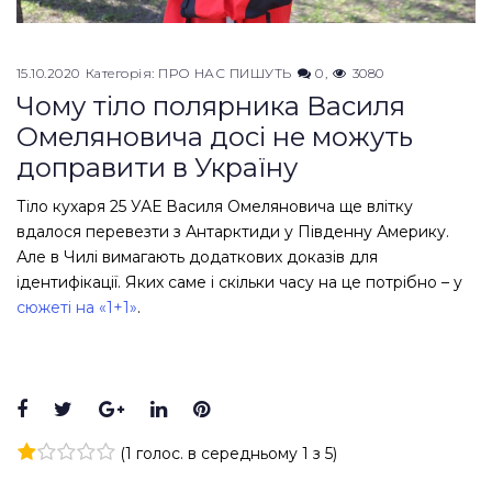
15.10.2020
Категорія:
ПРО НАС ПИШУТЬ
0
3080
Чому тіло полярника Василя
Омеляновича досі не можуть
доправити в Україну
Тіло кухаря 25 УАЕ Василя Омеляновича ще влітку
вдалося перевезти з Антарктиди у Південну Америку.
Але в Чилі вимагають додаткових доказів для
ідентифікації. Яких саме і скільки часу на це потрібно – у
сюжеті на «1+1»
.
Facebook
Twitter
Google+
LinkedIn
Pinterest
(
1 голос
. в середньому
1
з 5)
1
2
3
4
5