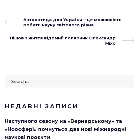
Навігація
Previous
Антарктида для України – це можливість
Post
робити науку світового рівня
записів
Next
Пішов з життя відомий полярник Олександр
Post
Міхо
Search
for:
НЕДАВНІ ЗАПИСИ
Наступного сезону на «Вернадському» та
«Ноосфері» почнуться два нові міжнародні
наукові проєкти