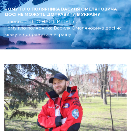
ЧОМУ ТІЛО ПОЛЯРНИКА ВАСИЛЯ ОМЕЛЯНОВИЧА
ДОСІ НЕ МОЖУТЬ ДОПРАВИТИ В УКРАЇНУ
Головна
>
ПРО НАС ПИШУТЬ
>
Чому тіло полярника Василя Омеляновича досі не
можуть доправити в Україну