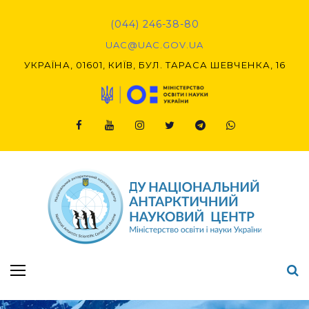
Skip
to
(044) 246-38-80
content
UAC@UAC.GOV.UA​​
УКРАЇНА, 01601, КИЇВ, БУЛ. ТАРАСА ШЕВЧЕНКА, 16
Facebook
Youtube
Instagram
Twitter
Telegram
Viber
Підсумки Конкурсу наукових проєктів-2020 (1-й етап) & (2-й етап)