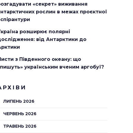
розгадувати «секрет» виживання
антарктичних рослин в межах проєктної
аспірантури
Україна розширює полярні
дослідження: від Антарктики до
Арктики
Листи з Південного океану: що
«пишуть» українським вченим аргобуї?
АРХІВИ
ЛИПЕНЬ 2026
ЧЕРВЕНЬ 2026
ТРАВЕНЬ 2026