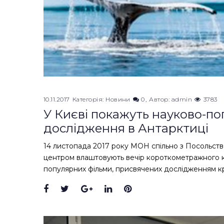
10.11.2017
Категорія:
Новини
0
Автор:
admin
3783
У Києві покажуть науково-п
дослідження в Антарктиці
14 листопада 2017 року МОН спільно з Посольств
центром влаштовують вечір короткометражного кі
популярних фільми, присвячених дослідженням 
Facebook
Twitter
Google+
LinkedIn
Pinterest