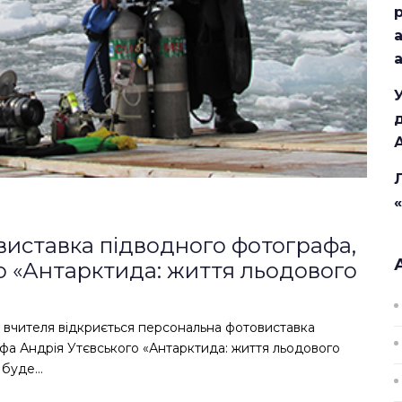
виставка підводного фотографа,
о «Антарктида: життя льодового
у вчителя відкриється персональна фотовиставка
фа Андрія Утєвського «Антарктида: життя льодового
н буде…