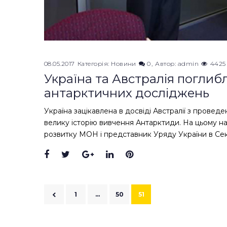
08.05.2017
Категорія:
Новини
0
Автор:
admin
4425
Україна та Австралія поглиб
антарктичних досліджень
Україна зацікавлена в досвіді Австралії з провед
велику історію вивчення Антарктиди. На цьому н
розвитку МОН і представник Уряду України в Сек
Facebook
Twitter
Google+
LinkedIn
Pinterest
Навігація
1
…
50
51
записів