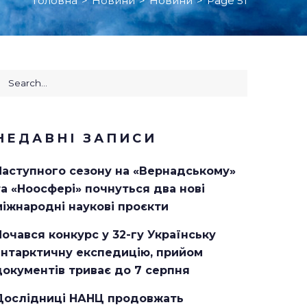
Головна
>
Новини
>
Новини
>
Page 51
earch
or:
НЕДАВНІ ЗАПИСИ
Наступного сезону на «Вернадському»
та «Ноосфері» почнуться два нові
міжнародні наукові проєкти
Почався конкурс у 32-гу Українську
антарктичну експедицію, прийом
документів триває до 7 серпня
Дослідниці НАНЦ продовжать