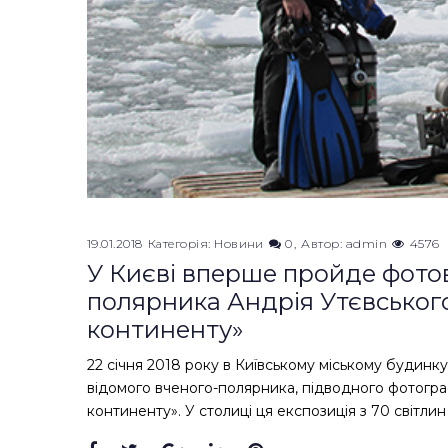
19.01.2018
Категорія:
Новини
0
Автор:
admin
4576
У Києві вперше пройде фото
полярника Андрія Утєвськог
континенту»
22 січня 2018 року в Київському міському будинк
відомого вченого-полярника, підводного фотогра
континенту». У столиці ця експозиція з 70 світли