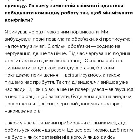
приводу. Як вам у замкненій спільноті вдається
побудувати командну роботу так, щоб мінімізувати
конфлікти?
Я зимував не раз і маю з чим порівнювати. Ми
вибудували певні правила та обов’язки, які прописуємо
на початку зимівлі. Є спільні обов’язки — ходимо на
чергування, денне та нічне. Під час чергування людина
стежить за життєдіяльністю станції. Основна робота:
пильнувати за дошкою виходу зі станції, бо коли
покидаємо приміщення — всі записуємось, а також
пишемо час прибуття. Так ти дивишся, чи вийшов уже
час людини, і якщо вона ще не повернулася – зв’язуєшся
з нею по рації, щоб запитати, буде вона далі на виїзді чи
повертається. І, звісно, черговий допомагає кухарю,
накриває на стіл.
Також у нас є п’ятничні прибирання спільних місць, це
робить уся команда разом. Це все розписано, щоб потім
не було ніяких претензій ні в кого. А якщо є якісь