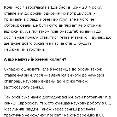
Коли Росія вторглася на Донбас і в Крим 2014 року,
ставлення до росіян однозначно погіршилося: їх
приймали в складі іноземних груп, але нічого не
обговорювали, це були суто дипломатично стримані
відносини. А з початком повномасштабної війни до
росіян уже почали ставитися геть негативно. І думаю, що
ще дуже довго росіяни в нас на станції будуть
небажаними гостями.
А що кажуть іноземні колеги?
Складно оцінювати, але в іноземців до росіян також
ставлення змінилося — з’явилися вимоги до наукової
співпраці, наукових видань, до них же також
застосовують санкції.
Так російська наука деградує: всі їхні вузи потрапили під
санкції Євросоюзу; тих, хто суміщав наукову роботу в ЄС,
їх звільнили звідти. Також через санкції росіянам
практично неможливо приїхати на конференцію в ЄС.