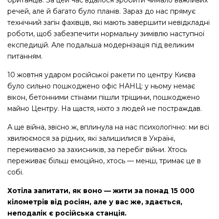
британців. За цей час вдалося зробити чимало важливих
речей, але й багато було планів. Зараз до нас прямує
технічний загін фахівців, які мають завершити невідкладні
роботи, щоб забезпечити нормальну зимівлю наступної
експедицій. Але подальша модернізація під великим
питанням.
10 жовтня ударом російської ракети по центру Києва
було сильно пошкоджено офіс НАНЦ: у ньому немає
вікон, бетонними стінами пішли тріщини, пошкоджено
майно Центру. На щастя, ніхто з людей не постраждав.
А ще війна, звісно ж, вплинула на нас психологічно: ми всі
хвилюємося за рідних, які залишилися в Україні,
переживаємо за захисників, за перебіг війни. Хтось
переживає більш емоційно, хтось — менш, тримає це в
собі.
Хотіла запитати, як воно — жити за понад 15 000
кілометрів від росіян, але у вас же, здається,
неподалік є російська станція.