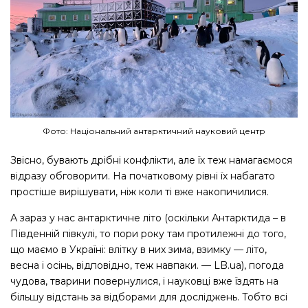
Фото: Національний антарктичний науковий центр
Звісно, бувають дрібні конфлікти, але їх теж намагаємося
відразу обговорити. На початковому рівні їх набагато
простіше вирішувати, ніж коли ті вже накопичилися.
А зараз у нас антарктичне літо (оскільки Антарктида – в
Південній півкулі, то пори року там протилежні до того,
що маємо в Україні: влітку в них зима, взимку — літо,
весна і осінь, відповідно, теж навпаки. — LB.ua), погода
чудова, тварини повернулися, і науковці вже їздять на
більшу відстань за відборами для досліджень. Тобто всі