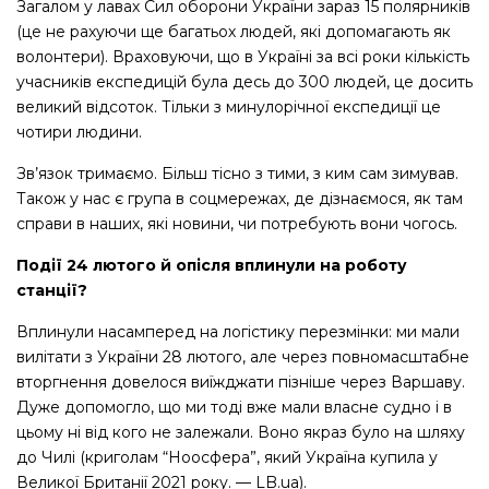
Загалом у лавах Сил оборони України зараз 15 полярників
(це не рахуючи ще багатьох людей, які допомагають як
волонтери). Враховуючи, що в Україні за всі роки кількість
учасників експедицій була десь до 300 людей, це досить
великий відсоток. Тільки з минулорічної експедиції це
чотири людини.
Зв’язок тримаємо. Більш тісно з тими, з ким сам зимував.
Також у нас є група в соцмережах, де дізнаємося, як там
справи в наших, які новини, чи потребують вони чогось.
Події 24 лютого й опісля вплинули на роботу
станції?
Вплинули насамперед на логістику перезмінки: ми мали
вилітати з України 28 лютого, але через повномасштабне
вторгнення довелося виїжджати пізніше через Варшаву.
Дуже допомогло, що ми тоді вже мали власне судно і в
цьому ні від кого не залежали. Воно якраз було на шляху
до Чилі (криголам “Ноосфера”, який Україна купила у
Великої Британії 2021 року. — LB.ua).