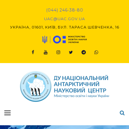
Skip
to
(044) 246-38-80
content
UAC@UAC.GOV.UA​​
УКРАЇНА, 01601, КИЇВ, БУЛ. ТАРАСА ШЕВЧЕНКА, 16
Facebook
Youtube
Instagram
Twitter
Telegram
Viber
Підсумки Конкурсу наукових проєктів-2020 (1-й етап) & (2-й етап)