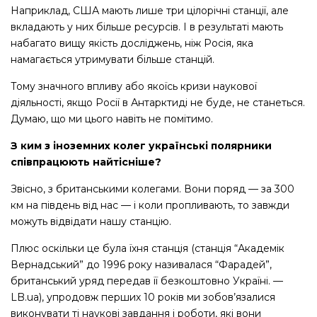
Наприклад, США мають лише три цілорічні станції, але
вкладають у них більше ресурсів. І в результаті мають
набагато вищу якість досліджень, ніж Росія, яка
намагається утримувати більше станцій.
Тому значного впливу або якоїсь кризи наукової
діяльності, якщо Росії в Антарктиді не буде, не станеться.
Думаю, що ми цього навіть не помітимо.
З ким з іноземних колег українські полярники
співпрацюють найтісніше?
Звісно, з британськими колегами. Вони поряд — за 300
км на південь від нас — і коли пропливають, то завжди
можуть відвідати нашу станцію.
Плюс оскільки це була їхня станція (станція “Академік
Вернадський” до 1996 року називалася “Фарадей”,
британський уряд передав її безкоштовно Україні. —
LB.ua), упродовж перших 10 років ми зобов’язалися
виконувати ті наукові завдання і роботи, які вони