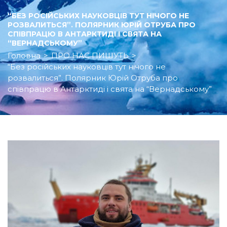
“БЕЗ РОСІЙСЬКИХ НАУКОВЦІВ ТУТ НІЧОГО НЕ
РОЗВАЛИТЬСЯ”. ПОЛЯРНИК ЮРІЙ ОТРУБА ПРО
СПІВПРАЦЮ В АНТАРКТИДІ І СВЯТА НА
“ВЕРНАДСЬКОМУ”
Головна
>
ПРО НАС ПИШУТЬ
>
“Без російських науковців тут нічого не
розвалиться”. Полярник Юрій Отруба про
співпрацю в Антарктиді і свята на “Вернадському”