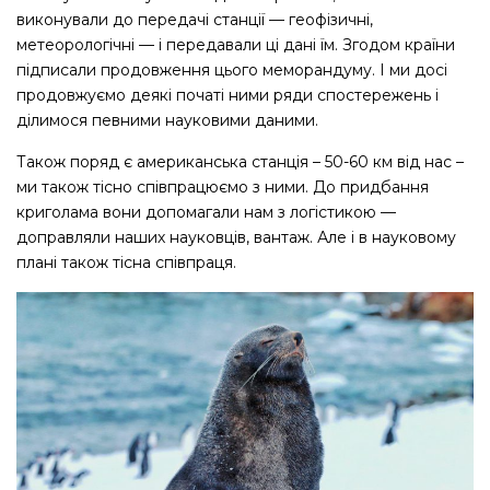
виконували до передачі станції — геофізичні,
метеорологічні — і передавали ці дані їм. Згодом країни
підписали продовження цього меморандуму. І ми досі
продовжуємо деякі початі ними ряди спостережень і
ділимося певними науковими даними.
Також поряд є американська станція – 50-60 км від нас –
ми також тісно співпрацюємо з ними. До придбання
криголама вони допомагали нам з логістикою —
доправляли наших науковців, вантаж. Але і в науковому
плані також тісна співпраця.