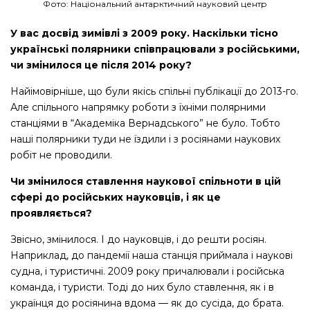
Фото: Національний антарктичний науковий центр
У вас досвід зимівлі з 2009 року. Наскільки тісно
українські полярники співпрацювали з російськими,
чи змінилося це після 2014 року?
Найімовірніше, що були якісь спільні публікації до 2013-го.
Але спільного напрямку роботи з їхніми полярними
станціями в “Академіка Вернадського” не було. Тобто
наші полярники туди не їздили і з росіянами наукових
робіт не проводили.
Чи змінилося ставлення наукової спільноти в цій
сфері до російських науковців, і як це
проявляється?
Звісно, змінилося. І до науковців, і до решти росіян.
Наприклад, до пандемії наша станція приймала і наукові
судна, і туристичні. 2009 року причалювали і російська
команда, і туристи. Тоді до них було ставлення, як і в
українця до росіянина вдома — як до сусіда, до брата.