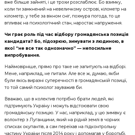
вже більше зайняті, і це трохи розслаблює. Бо взимку,
коли ти замкнений на невеличкому острові, кілометр на
кілометр, у тебе за вікном сніг, похмура погода, то це
впливає на психологічний стан, наростає напруження.
Чи грає роль під час відбору громадянська позиція
кандидата? Бо, підозрюю, зимувати з людиною, в
якої “не все так однозначно” — непосильне
випробування.
Найімовірніше, прямо про таке не запитують на відборі.
Мене, наприклад, не питали. Але все ж, думаю, якби
були якісь виразні суперечності в громадянській позиції,
то той самий психолог зауважив би.
Вважаю, що в колектив потрібно брати людей, які
підтримують Україну і можуть відстоювати свою
громадянську позицію. У нас, наприклад, у цю зимівку є
волонтер з Луганщини, який на рідній землі в чорних
списках окупантів, а сам переїхав на підконтрольну
частину України після 2014 року і допомагав у боротьбі.