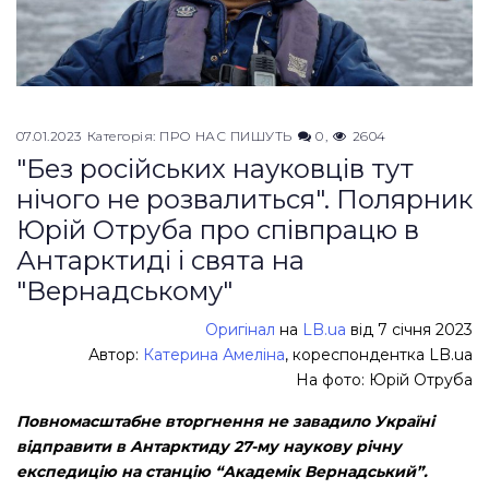
07.01.2023
Категорія:
ПРО НАС ПИШУТЬ
0
2604
"Без російських науковців тут
нічого не розвалиться". Полярник
Юрій Отруба про співпрацю в
Антарктиді і свята на
"Вернадському"
Оригінал
на
LB.ua
від 7 січня 2023
Автор:
Катерина Амеліна
, кореспондентка LB.ua
На фото: Юрій Отруба
Повномасштабне вторгнення не завадило Україні
відправити в Антарктиду 27-му наукову річну
експедицію на станцію “Академік Вернадський”.