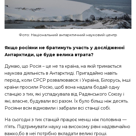
Фото: Національний антарктичний науковий центр
Якщо росіяни не братимуть участь у дослідженні
Антарктиди, це буде велика втрата?
Думаю, що Росія – це не та країна, на якій тримається
наукова діяльність в Антарктиді. Пригадаймо навіть
період, коли СРСР розвалювався: і Україна, Білорусь, інші
країни просили Росію, щоб вона надала бодай одну
станцію з тих, які успадкувала від Радянського Союзу і
які, власне, будували всі разом. Їх було більш ніж десять.
Росіяни всім відмовили і забрали всі станції собі.
На сьогодні з тих станцій працює менш ніж половина —
п’ять. Підтримувати науку на високому рівні надзвичайно
важко,бо в неї потрібно вкладати великі гроші.