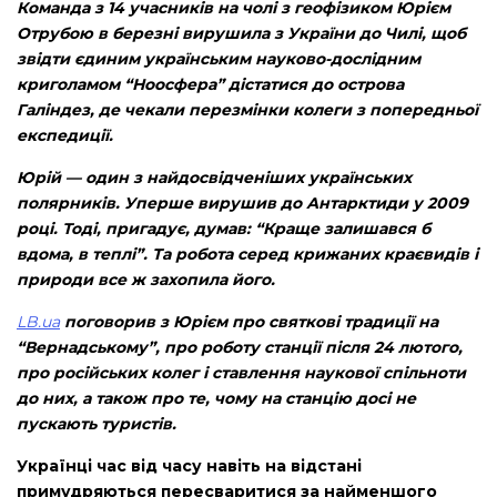
Команда з 14 учасників на чолі з геофізиком Юрієм
Отрубою в березні вирушила з України до Чилі, щоб
звідти єдиним українським науково-дослідним
криголамом “Ноосфера” дістатися до острова
Галіндез, де чекали перезмінки колеги з попередньої
експедиції.
Юрій — один з найдосвідченіших українських
полярників. Уперше вирушив до Антарктиди у 2009
році. Тоді, пригадує, думав: “Краще залишався б
вдома, в теплі”. Та робота серед крижаних краєвидів і
природи все ж захопила його.
LB.ua
поговорив з Юрієм про святкові традиції на
“Вернадському”, про роботу станції після 24 лютого,
про російських колег і ставлення наукової спільноти
до них, а також про те, чому на станцію досі не
пускають туристів.
Українці час від часу навіть на відстані
примудряються пересваритися за найменшого