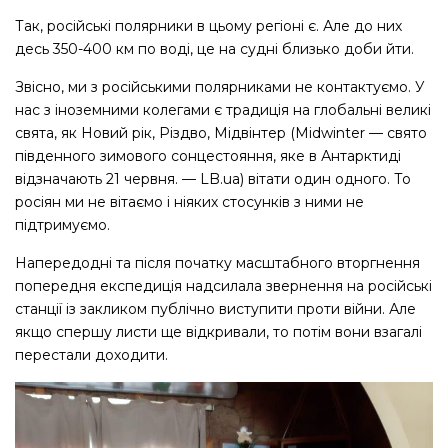
Так, російські полярники в цьому регіоні є. Але до них
десь 350-400 км по воді, це на судні близько доби йти.
Звісно, ми з російськими полярниками не контактуємо. У
нас з іноземними колегами є традиція на глобальні великі
свята, як Новий рік, Різдво, Мідвінтер (Midwinter — свято
південного зимового сонцестояння, яке в Антарктиді
відзначають 21 червня. — LB.ua) вітати один одного. То
росіян ми не вітаємо і ніяких стосунків з ними не
підтримуємо.
Напередодні та після початку масштабного вторгнення
попередня експедиція надсилала звернення на російські
станції із закликом публічно виступити проти війни. Але
якщо спершу листи ще відкривали, то потім вони взагалі
перестали доходити.