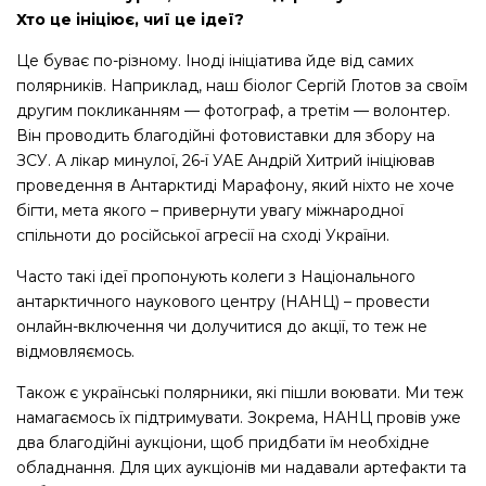
Хто це ініціює, чиї це ідеї?
Це буває по-різному. Іноді ініціатива йде від самих
полярників. Наприклад, наш біолог Сергій Глотов за своїм
другим покликанням — фотограф, а третім — волонтер.
Він проводить благодійні фотовиставки для збору на
ЗСУ. А лікар минулої, 26-ї УАЕ Андрій Хитрий ініціював
проведення в Антарктиді Марафону, який ніхто не хоче
бігти, мета якого – привернути увагу міжнародної
спільноти до російської агресії на сході України.
Часто такі ідеї пропонують колеги з Національного
антарктичного наукового центру (НАНЦ) – провести
онлайн-включення чи долучитися до акції, то теж не
відмовляємось.
Також є українські полярники, які пішли воювати. Ми теж
намагаємось їх підтримувати. Зокрема, НАНЦ провів уже
два благодійні аукціони, щоб придбати їм необхідне
обладнання. Для цих аукціонів ми надавали артефакти та