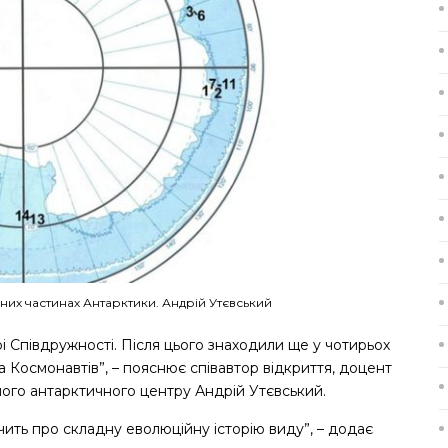
них частинах Антарктики. Андрій Утєвський
рі Співдружності. Після цього знаходили ще у чотирьох
 Космонавтів”, – пояснює співавтор відкриття, доцент
ного антарктичного центру Андрій Утєвський.
чить про складну еволюційну історію виду”, – додає