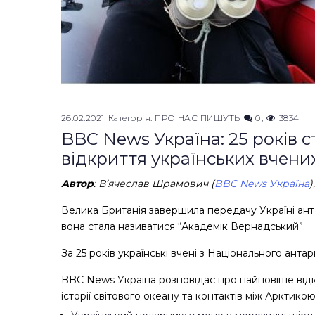
26.02.2021
Категорія:
ПРО НАС ПИШУТЬ
0
3834
BBC News Україна: 25 років с
відкриття українських вчени
Автор
: В’ячеслав Шрамович (
BBC News Україна
)
Велика Британія завершила передачу Україні анта
вона стала називатися “Академік Вернадський”.
За 25 років українські вчені з Національного ант
BBC News Україна розповідає про найновіше відк
історії світового океану та контактів між Арктико