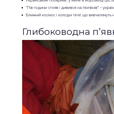
Український полярник: у мене в морозилці шість
“Пів години стояв і дивився на пінгвінів” – укра
Ближній космос і холодні течії: що вивчатимуть
Глибоководна п’яв