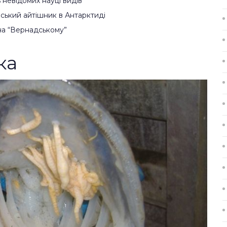
 невідомих науці видів
їнський айтішник в Антарктиді
 на “Вернадському”
ка