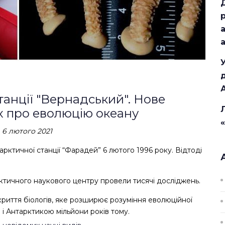
танції "Вернадський". Нове
х про еволюцію океану
, 6 лютого 2021
рктичної станції “Фарадей” 6 лютого 1996 року. Відтоді
арктичного наукового центру провели тисячі досліджень.
риття біологів, яке розширює розуміння еволюційної
ю і Антарктикою мільйони років тому.