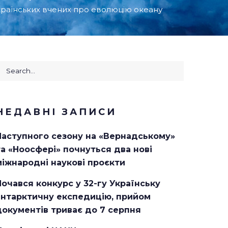
українських вчених про еволюцію океану
earch
or:
НЕДАВНІ ЗАПИСИ
Наступного сезону на «Вернадському»
та «Ноосфері» почнуться два нові
міжнародні наукові проєкти
Почався конкурс у 32-гу Українську
антарктичну експедицію, прийом
документів триває до 7 серпня