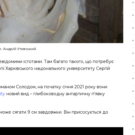
: Андрій Утєвський
невідомими істотами. Там багато такого, що потребує
ії Харківського національного університету Сергій
оманом Солодом, на початку січня 2021 року вони
ity
новий вид – глибоководну антартичну п’явку
може сягати 9 см завдовжки. Він присосується до