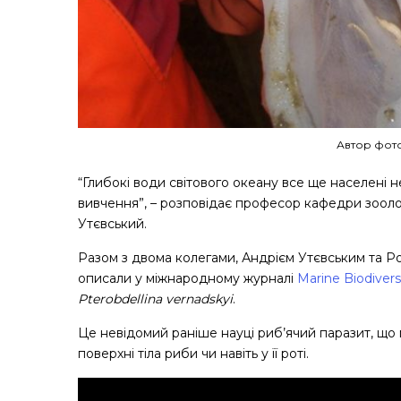
Автор фото
“Глибокі води світового океану все ще населені 
вивчення”, – розповідає професор кафедри зоолог
Утєвський.
Разом з двома колегами, Андрієм Утєвським та Р
описали у міжнародному журналі
Marine Biodivers
Pterobdellina vernadskyi
.
Це невідомий раніше науці риб’ячий паразит, що 
поверхні тіла риби чи навіть у її роті.