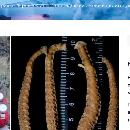
раїна: 25 років станції “Вернадський”. Нове відкриття 
S
f