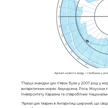
Ареал нового виду – глибини у різ
“Перші знахідки цих п’явок були у 2007 році у мо
антарктичних морях: Амундсена, Роса, Моусона та
Університету Каразіна та співробітник Національ
“Ареал цих тварин в Антарктиці широкий, що свід