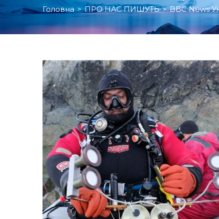
Головна
>
ПРО НАС ПИШУТЬ
>
BBC News Ук