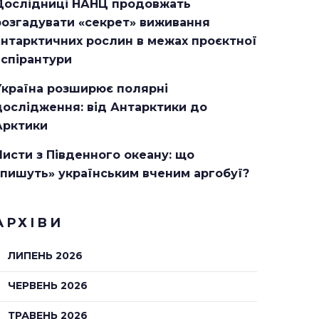
Дослідниці НАНЦ продовжать
розгадувати «секрет» виживання
антарктичних рослин в межах проєктної
аспірантури
Україна розширює полярні
дослідження: від Антарктики до
Арктики
Листи з Південного океану: що
«пишуть» українським вченим аргобуї?
АРХІВИ
ЛИПЕНЬ 2026
ЧЕРВЕНЬ 2026
ТРАВЕНЬ 2026