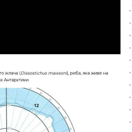
о іклача (
Dissostichus mawsoni
), риба, яка живе на
ах Антарктики.