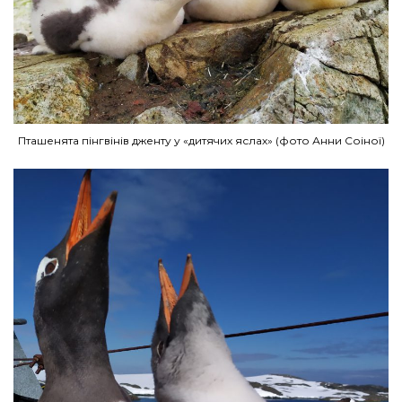
Пташенята пінгвінів дженту у «дитячих яслах» (фото Анни Соіної)