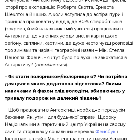
зачитувала «Антарктичну одіссею» Реймонда Прістлі,
історії про експедицію Роберта Скотта, Ернеста
Шеклтона й інших. А коли вступила до аспірантури і
прийшла працювати у відділ, де 80% співробітників
(зокрема, й мій начальник і мій учитель) працювали в
Антарктиці, де на стінах усюди висіли карти цього
регіону, світлини, картини, де дуже часто чуєш розповіді
про зимівки та чарівні географічні назви – Мік, Стелла,
Пенолла, Френч, – як тут було по вуха не закохатися в
Антарктику? (
посміхається
).
– Як стати полярником/полярницею? Чи потрібна
для цього якась додаткова підготовка? Якими
навичками й фахом слід володіти, збираючись у
тривалу подорож на далекий південь?
– Щоб працювати в Антарктиці, необхідне передусім
бажання. Як, утім, і для будь-якої справи. Щороку
Національний антарктичний центр України на своєму
сайті та сторінках у соціальних мережах
Фейсбук
і
Інстаграм, на сайті Міністерства освіти і науки України