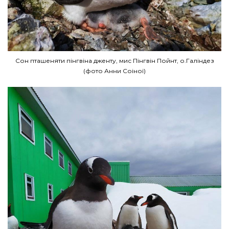
Сон пташеняти пінгвіна дженту, мис Пінгвін Пойнт, о.Галіндез
(фото Анни Соіної)