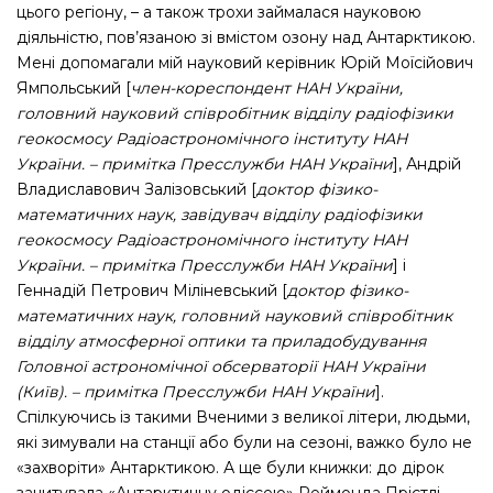
цього регіону, – а також трохи займалася науковою
діяльністю, пов’язаною зі вмістом озону над Антарктикою.
Мені допомагали мій науковий керівник Юрій Моїсійович
Ямпольський [
член-кореспондент НАН України,
головний науковий співробітник відділу радіофізики
геокосмосу Радіоастрономічного інституту НАН
України. – примітка Пресслужби НАН України
], Андрій
Владиславович Залізовський [
доктор фізико-
математичних наук, завідувач відділу радіофізики
геокосмосу Радіоастрономічного інституту НАН
України. – примітка Пресслужби НАН України
] і
Геннадій Петрович Міліневський [
доктор фізико-
математичних наук, головний науковий співробітник
відділу атмосферної оптики та приладобудування
Головної астрономічної обсерваторії НАН України
(Київ). – примітка Пресслужби НАН України
].
Спілкуючись із такими Вченими з великої літери, людьми,
які зимували на станції або були на сезоні, важко було не
«захворіти» Антарктикою. А ще були книжки: до дірок