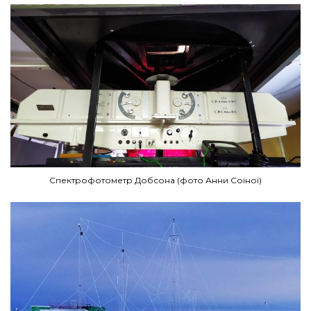
Спектрофотометр Добсона (фото Анни Соіної)