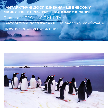
«АНТАРКТИЧНІ ДОСЛІДЖЕННЯ – ЦЕ ВНЕСОК У
МАЙБУТНЄ, У ПРЕСТИЖ І ЕКОНОМІКУ КРАЇНИ»
Головна
>
ПРО НАС ПИШУТЬ
>
«Антарктичні дослідження – це внесок у майбутнє, у
престиж і економіку країни»