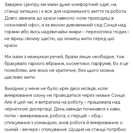
Завдяки Центру ми мали дуже комфортний одяг, на
станції затишно і є все для нормального життя та роботи.
Довго звикала до краси навколо: коли приходиш в
«озоновий офіс», а за вікном дивовижний схід Сонця над
горами або якісь надзвичайні хмари – перехоплює подих і
не віриш своєму щастю, що можеш жити серед цієї
краси.
Ми їхали з мінімумом речей, брали лише необхідне, тож
бракувало гарного вбрання, косметики, парфумів, бо я це
полюбляю, але воно не критичне, без цього можна
щасливо жити.
Вихідних у мене не було, крім двох місяців, коли
вимірювання озону не проводяться через низьке Сонце.
Але й цей час я витратила на роботу – працювала над
чернеткою дисертації. День завжди починався з кави,
потім – вимірювання, робота, о першій – обід і
спілкування з командою, знов робота й вимірювання, о
сьомій – вечеря і спілкування. Щодня на станції потрібно