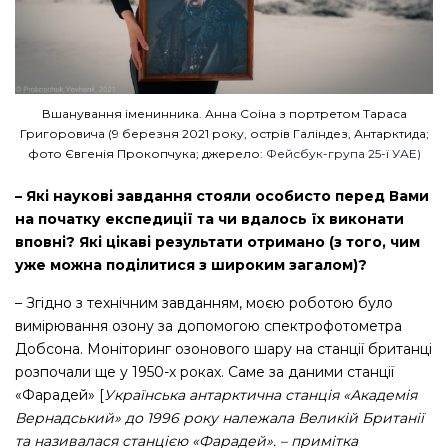
Вшанування іменинника. Анна Соіна з портретом Тараса
Григоровича (9 березня 2021 року, острів Галіндез, Антарктида;
фото Євгенія Прокопчука; джерело:
Фейсбук-група 25-ї УАЕ)
– Які наукові завдання стояли особисто перед Вами
на початку експедиції та чи вдалось їх виконати
вповні? Які цікаві результати отримано (з того, чим
уже можна поділитися з широким загалом)?
– Згідно з технічним завданням, моєю роботою було
вимірювання озону за допомогою спектрофотометра
Добсона. Моніторинг озонового шару на станції британці
розпочали ще у 1950-х роках. Саме за даними станції
«Фарадей» [
Українська антарктична станція «Академія
Вернадський» до 1996 року належала Великій Британії
та називалася станцією «Фарадей». – примітка