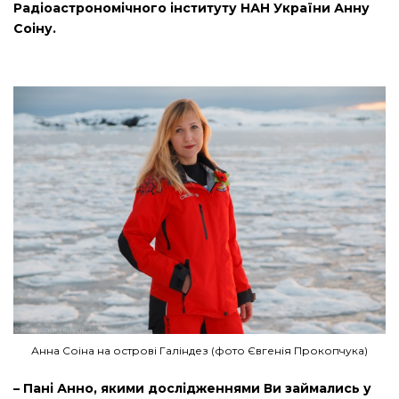
Радіоастрономічного інституту НАН України Анну
Соіну.
Анна Соіна на острові Галіндез (фото Євгенія Прокопчука)
– Пані Анно, якими дослідженнями Ви займались у