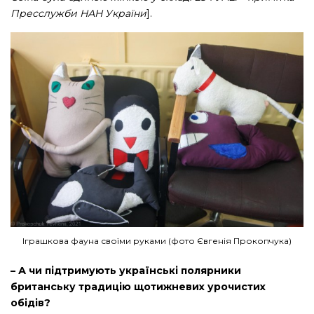
Пресслужби НАН України
].
Іграшкова фауна своїми руками (фото Євгенія Прокопчука)
– А чи підтримують українські полярники
британську традицію щотижневих урочистих
обідів?