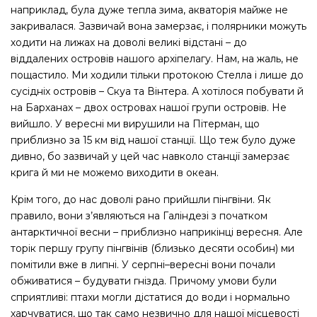
наприклад, була дуже тепла зима, акваторія майже не
закривалася. Зазвичай вона замерзає, і полярники можуть
ходити на лижах на доволі великі відстані – до
віддалених островів нашого архіпелагу. Нам, на жаль, не
пощастило. Ми ходили тільки протокою Стелла і лише до
сусідніх островів – Скуа та Вінтера. А хотілося побувати й
на Барханах – двох островах нашої групи островів. Не
вийшло. У вересні ми вирушили на Пітерман, що
приблизно за 15 км від нашої станції. Що теж було дуже
дивно, бо зазвичай у цей час навколо станції замерзає
крига й ми не можемо виходити в океан.
Крім того, до нас доволі рано прийшли пінгвіни. Як
правило, вони з’являються на Галіндезі з початком
антарктичної весни – приблизно наприкінці вересня. Але
торік першу групу пінгвінів (близько десяти особин) ми
помітили вже в липні. У серпні–вересні вони почали
обживатися – будувати гнізда. Причому умови були
сприятливі: птахи могли дістатися до води і нормально
харчуватися, що так само незвично для нашої місцевості