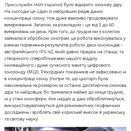
Пресслужби НАН України
] було відкрито озонову діру.
На сьогодні це один із найдовших рядів даних
концентрації озону, тож дуже важливо продовжувати
вимірювання. Загалом, за розкладом – це від 5 до 60
вимірювань на день. Крім того, до грудня ми з колегою
займалася обробкою іонограм: ця робота виконувалась у
рамках порівняння результатів роботи двох іонозондів –
австралійського ІPS-42, який давно працює на станції, та
створеного співробітниками нашого відділу
інноваційного і дуже сучасного макету цифрового
іонозонду (МЦІ). Рекордних показників не зафіксовано ні
в концентрації озону (попри те, що цьогоріч була
максимальна за розміром за останнє десятиріччя озонова
діра та найдовша, бо трималася майже до кінця грудня),
ні у стані іоносфери. Але надалі ці дані оброблятимуться,
використовуватимуться для різноманітних геофізичних
досліджень і зроблять свій корисний внесок в українську
та світову науку.