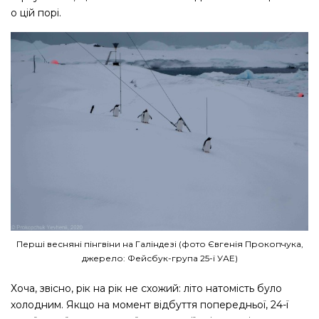
о цій порі.
Перші весняні пінгвіни на Галіндезі (фото Євгенія Прокопчука,
джерело: Фейсбук-група 25-ї УАЕ)
Хоча, звісно, рік на рік не схожий: літо натомість було
холодним. Якщо на момент відбуття попередньої, 24-ї