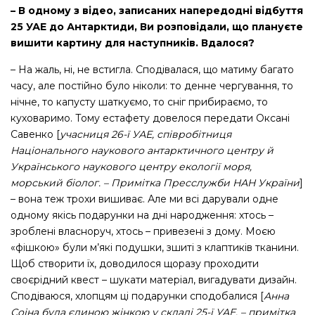
– В одному з відео, записаних напередодні відбуття
25 УАЕ до Антарктиди, Ви розповідали, що плануєте
вишити картину для наступників. Вдалося?
– На жаль, ні, не встигла. Сподівалася, що матиму багато
часу, але постійно було ніколи: то денне чергування, то
нічне, то капусту шаткуємо, то сніг прибираємо, то
куховаримо. Тому естафету довелося передати Оксані
Савенко [
учасниця 26-ї УАЕ, співробітниця
Національного наукового антарктичного центру й
Українського наукового центру екології моря,
морський біолог. – Примітка Пресслужби НАН України
]
– вона теж трохи вишиває. Але ми всі дарували одне
одному якісь подарунки на дні народження: хтось –
зроблені власноруч, хтось – привезені з дому. Моєю
«фішкою» були м’які подушки, зшиті з клаптиків тканини.
Щоб створити їх, доводилося щоразу проходити
своєрідний квест – шукати матеріал, вигадувати дизайн.
Сподіваюся, хлопцям ці подарунки сподобалися [
Анна
Соіна була єдиною жінкою у складі 25-ї УАЕ. – примітка