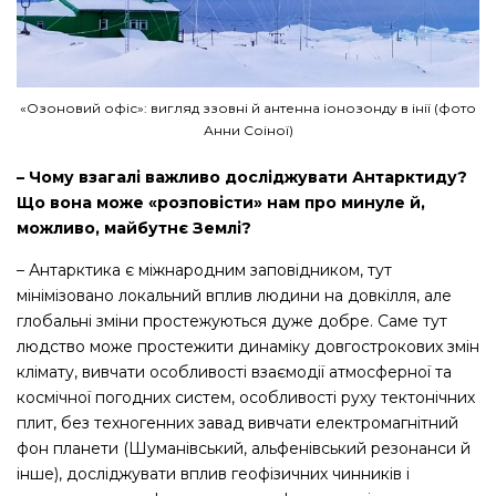
«Озоновий офіс»: вигляд ззовні й антенна іонозонду в інії (фото
Анни Соіної)
– Чому взагалі важливо досліджувати Антарктиду?
Що вона може «розповісти» нам про минуле й,
можливо, майбутнє Землі?
– Антарктика є міжнародним заповідником, тут
мінімізовано локальний вплив людини на довкілля, але
глобальні зміни простежуються дуже добре. Саме тут
людство може простежити динаміку довгострокових змін
клімату, вивчати особливості взаємодії атмосферної та
космічної погодних систем, особливості руху тектонічних
плит, без техногенних завад вивчати електромагнітний
фон планети (Шуманівський, альфенівський резонанси й
інше), досліджувати вплив геофізичних чинників і