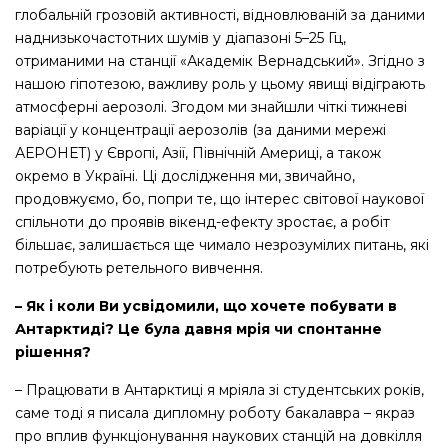
глобальній грозовій активності, відновлюваній за даними
наднизькочастотних шумів у діапазоні 5–25 Гц,
отриманими на станції «Академік Вернадський». Згідно з
нашою гіпотезою, важливу роль у цьому явищі відіграють
атмосферні аерозолі. Згодом ми знайшли чіткі тижневі
варіації у концентрації аерозолів (за даними мережі
АЕРОНЕТ) у Європі, Азії, Північній Америці, а також
окремо в Україні. Ці дослідження ми, звичайно,
продовжуємо, бо, попри те, що інтерес світової наукової
спільноти до проявів вікенд-ефекту зростає, а робіт
більшає, залишається ще чимало незрозумілих питань, які
потребують ретельного вивчення.
– Як і коли Ви усвідомили, що хочете побувати в
Антарктиді? Це була давня мрія чи спонтанне
рішення?
– Працювати в Антарктиці я мріяла зі студентських років,
саме тоді я писала дипломну роботу бакалавра – якраз
про вплив функціонування наукових станцій на довкілля