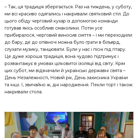
– Так, ця традиція зберігається. Раз на тиждень, у суботу,
ми всі красиво одягались і накривали святковий стіл. До
цього обіду черговий кухар із допомогою команди
готував якісь особливі смаколики. Потім усе
прибиралося, черговий виносив сміття – і ми переходили
до бару, де до опівночі можна було грати в більярд,
слухати музику, танцювати. Були у нас і пісні під гітару.
Це дуже хороша традиція, вона чудово підтримує і
розвантажує в умовах цілковитої ізоляції від світу. Крім
цих субот, ми відзначали й українські державні свята –
День Незалежності, Новий рік, День захисника України
та інші. І, звичайно ж, дні народження. Пекли торт і також
накривали стола.