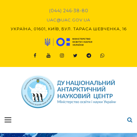
Skip
to
(044) 246-38-80
content
UAC@UAC.GOV.UA​​
УКРАЇНА, 01601, КИЇВ, БУЛ. ТАРАСА ШЕВЧЕНКА, 16
Facebook
Youtube
Instagram
Twitter
Telegram
Viber
Підсумки Конкурсу наукових проєктів-2020 (1-й етап) & (2-й етап)