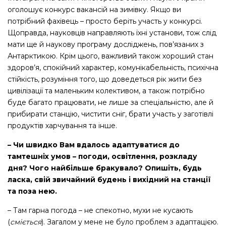
оголошує конкурс вакансій на зимівку. Якщо ви
потрібний фахівець – просто беріть участь у конкурсі.
Щоправда, науковців направляють їхні установи, тож слід
мати ще й наукову програму досліджень, пов’язаних з
Антарктикою. Крім цього, важливий також хороший стан
здоров’я, спокійний характер, комунікабельність, психічна
стійкість, розуміння того, що доведеться рік жити без
цивілізації та маленьким колективом, а також потрібно
буде багато працювати, не лише за спеціальністю, але й
прибирати станцію, чистити сніг, брати участь у заготівлі
продуктів харчування та інше.
– Чи швидко Вам вдалось адаптуватися до
тамтешніх умов – погоди, освітлення, розкладу
дня? Чого найбільше бракувало? Опишіть, будь
ласка, свій звичайний будень і вихідний на станції
та поза нею.
– Там гарна погода – не спекотно, мухи не кусають
(
сміється
). Загалом у мене не було проблем з адаптацією.