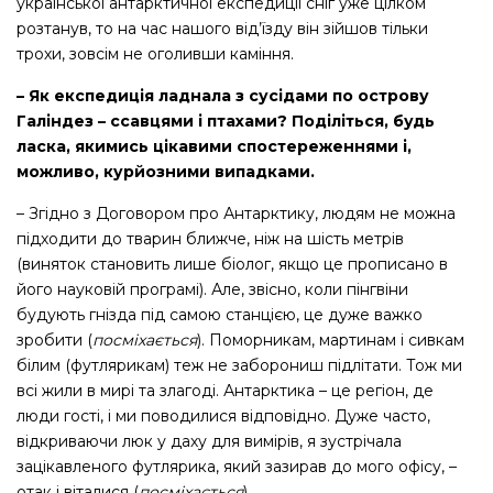
української антарктичної експедиції сніг уже цілком
розтанув, то на час нашого від’їзду він зійшов тільки
трохи, зовсім не оголивши каміння.
– Як експедиція ладнала з сусідами по острову
Галіндез – ссавцями і птахами? Поділіться, будь
ласка, якимись цікавими спостереженнями і,
можливо, курйозними випадками.
– Згідно з Договором про Антарктику, людям не можна
підходити до тварин ближче, ніж на шість метрів
(виняток становить лише біолог, якщо це прописано в
його науковій програмі). Але, звісно, коли пінгвіни
будують гнізда під самою станцією, це дуже важко
зробити (
посміхається
). Поморникам, мартинам і сивкам
білим (футлярикам) теж не заборониш підлітати. Тож ми
всі жили в мирі та злагоді. Антарктика – це регіон, де
люди гості, і ми поводилися відповідно. Дуже часто,
відкриваючи люк у даху для вимірів, я зустрічала
зацікавленого футлярика, який зазирав до мого офісу, –
отак і віталися (
посміхається
).