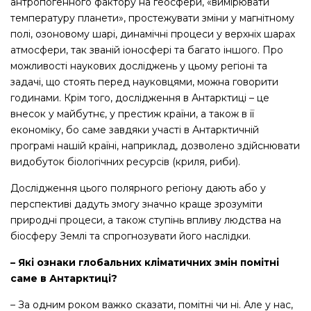
антропогенного фактору на геосфери, «вимірювати
температуру планети», простежувати зміни у магнітному
полі, озоновому шарі, динамічні процеси у верхніх шарах
атмосфери, так званій іоносфері та багато іншого. Про
можливості наукових досліджень у цьому регіоні та
задачі, що стоять перед науковцями, можна говорити
годинами. Крім того, дослідження в Антарктиці – це
внесок у майбутнє, у престиж країни, а також в її
економіку, бо саме завдяки участі в Антарктичній
програмі нашій країні, наприклад, дозволено здійснювати
видобуток біологічних ресурсів (криля, риби).
Дослідження цього полярного регіону дають або у
перспективі дадуть змогу значно краще зрозуміти
природні процеси, а також ступінь впливу людства на
біосферу Землі та спрогнозувати його наслідки.
– Які ознаки глобальних кліматичних змін помітні
саме в Антарктиці?
– За одним роком важко сказати, помітні чи ні. Але у нас,