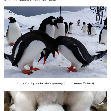
Шлюбні ігри пінгвінів дженту (фото Анни Соіної)