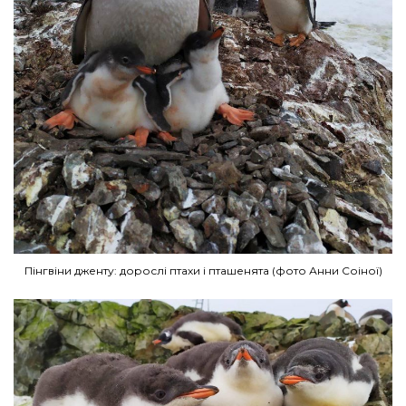
Пінгвіни дженту: дорослі птахи і пташенята (фото Анни Соіної)