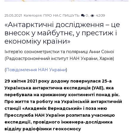
25.05.2021
Категорія:
ПРО НАС ПИШУТЬ
0
4209
«Антарктичні дослідження – це
внесок у майбутнє, у престиж і
економіку країни»
Інтерв’ю озонометристки та полярниці Анни Соіної
(Радіоастрономічний інститут НАН України, Харків)
(
Повідомлення НАН України
)
29 квітня 2021 року додому повернулася 25-а
Українська антарктична експедиція (УАЕ), яка
перебувала на крижаному континенті понад рік.
Про життя та роботу на Українській антарктичній
станції «Академік Вернадський» і поза нею
Пресслужба НАН України розпитала учасницю
експедиції, провідного інженера-дослідника
відділу радіофізики геокосмосу