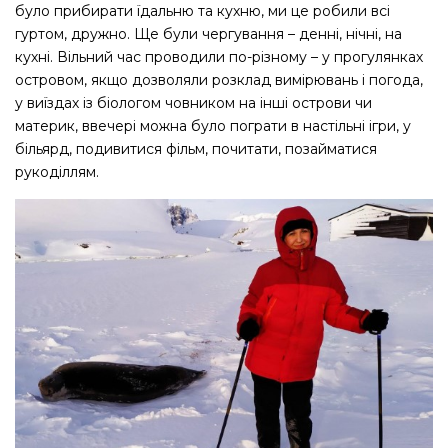
було прибирати їдальню та кухню, ми це робили всі
гуртом, дружно. Ще були чергування – денні, нічні, на
кухні. Вільний час проводили по-різному – у прогулянках
островом, якщо дозволяли розклад вимірювань і погода,
у виїздах із біологом човником на інші острови чи
материк, ввечері можна було пограти в настільні ігри, у
більярд, подивитися фільм, почитати, позайматися
рукоділлям.