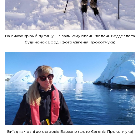
На лижах крізь білу тишу. На задньому плані – тюлень Ведделла та
будиночок Ворді (фото Євгенія Прокопчука)
Виїзд на човні до островів Бархани (фото Євгенія Прокопчука)