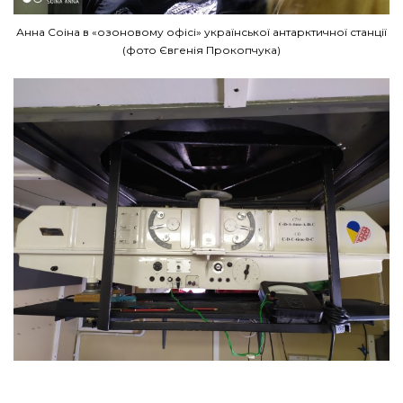
Анна Соіна в «озоновому офісі» української антарктичної станції
(фото Євгенія Прокопчука)