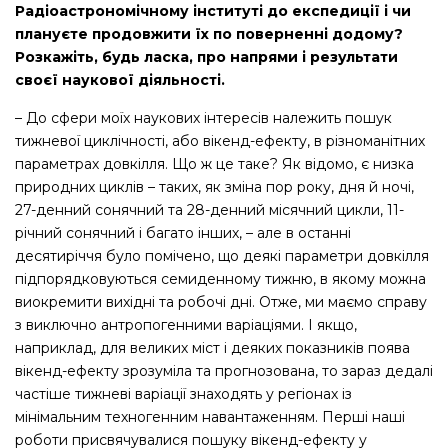
Радіоастрономічному інституті до експедиції і чи
плануєте продовжити їх по поверненні додому?
Розкажіть, будь ласка, про напрями і результати
своєї наукової діяльності.
– До сфери моїх наукових інтересів належить пошук
тижневої циклічності, або вікенд-ефекту, в різноманітних
параметрах довкілля. Що ж це таке? Як відомо, є низка
природних циклів – таких, як зміна пор року, дня й ночі,
27-денний сонячний та 28-денний місячний цикли, 11-
річний сонячний і багато інших, – але в останні
десятиріччя було помічено, що деякі параметри довкілля
підпорядковуються семиденному тижню, в якому можна
виокремити вихідні та робочі дні. Отже, ми маємо справу
з виключно антропогенними варіаціями. І якщо,
наприклад, для великих міст і деяких показників поява
вікенд-ефекту зрозуміла та прогнозована, то зараз дедалі
частіше тижневі варіації знаходять у регіонах із
мінімальним техногенним навантаженням. Перші наші
роботи присвячувалися пошуку вікенд-ефекту у