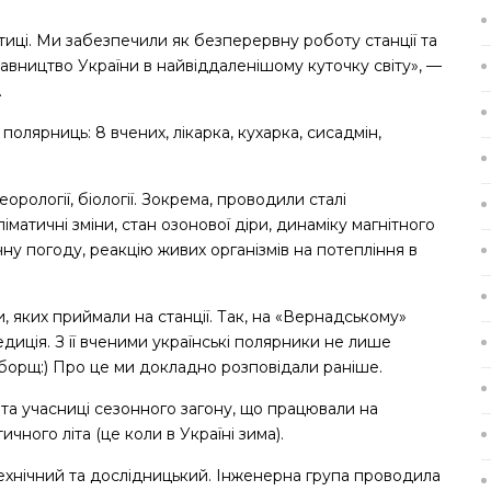
иці. Ми забезпечили як безперервну роботу станції та
авництво України в найвіддаленішому куточку світу», —
.
полярниць: 8 вчених, лікарка, кухарка, сисадмін,
рології, біології. Зокрема, проводили сталі
матичні зміни, стан озонової діри, динаміку магнітного
чну погоду, реакцію живих організмів на потепління в
 яких приймали на станції. Так, на «Вернадському»
ція. З її вченими українські полярники не лише
 борщ:) Про це ми докладно розповідали раніше.
а учасниці сезонного загону, що працювали на
ного літа (це коли в Україні зима).
ехнічний та дослідницький. Інженерна група проводила