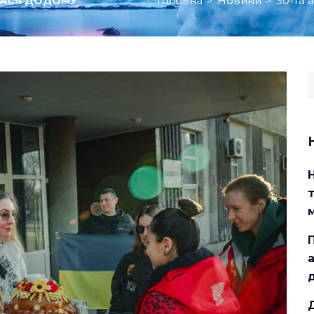
Головна
>
Новини
>
30-та 
ЛАСЯ ДОДОМУ
S
f