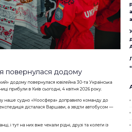
ія повернулася додому
ький» додому повернулася ювілейна 30-та Українська
иці прибули в Київ сьогодні, 4 квітня 2026 року.
шу наше судно «Ноосфера» доправило команду до
 експедиція дісталася Варшави, а звідти автобусом —
і, і тут на них вже чекали рідні, друзі та колеги із