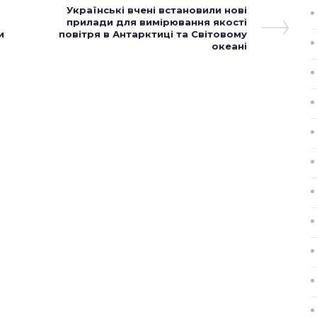
Next
Українські вчені встановили нові
Post
прилади для вимірювання якості
и
повітря в Антарктиці та Світовому
океані