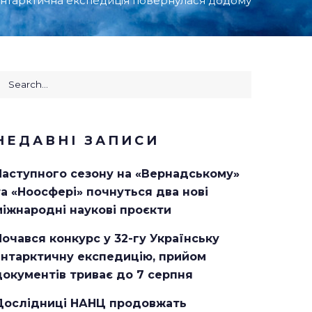
антарктична експедиція повернулася додому
earch
or:
НЕДАВНІ ЗАПИСИ
Наступного сезону на «Вернадському»
та «Ноосфері» почнуться два нові
міжнародні наукові проєкти
Почався конкурс у 32-гу Українську
антарктичну експедицію, прийом
документів триває до 7 серпня
Дослідниці НАНЦ продовжать