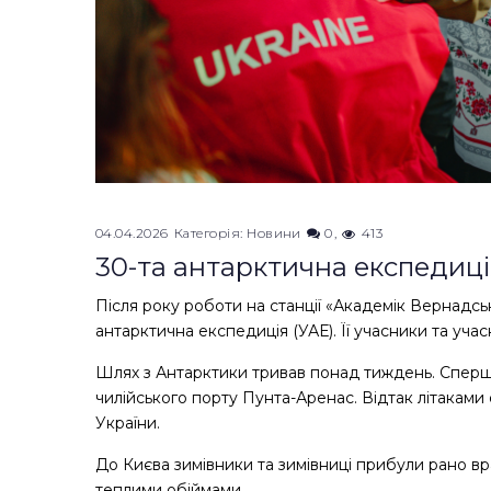
04.04.2026
Категорія:
Новини
0
413
30-та антарктична експедиц
Після року роботи на станції «Академік Вернадс
антарктична експедиція (УАЕ). Її учасники та учасн
Шлях з Антарктики тривав понад тиждень. Спер
чилійського порту Пунта-Аренас. Відтак літаками
України.
До Києва зимівники та зимівниці прибули рано вранц
теплими обіймами.