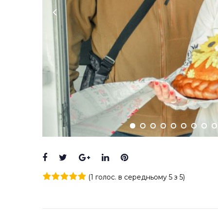
Facebook
Twitter
Google+
LinkedIn
Pinterest
(
1 голос
. в середньому
5
з 5)
1
2
3
4
5