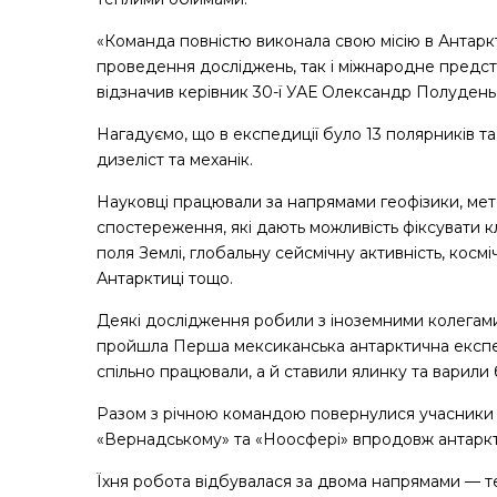
«Команда повністю виконала свою місію в Антаркт
проведення досліджень, так і міжнародне предст
відзначив керівник 30-ї УАЕ Олександр Полудень
Нагадуємо, що в експедиції було 13 полярників та 
дизеліст та механік.
Науковці працювали за напрямами геофізики, метео
спостереження, які дають можливість фіксувати клі
поля Землі, глобальну сейсмічну активність, космі
Антарктиці тощо.
Деякі дослідження робили з іноземними колегами,
пройшла Перша мексиканська антарктична експеди
спільно працювали, а й ставили ялинку та варили
Разом з річною командою повернулися учасники т
«Вернадському» та «Ноосфері» впродовж антарктич
Їхня робота відбувалася за двома напрямами — т