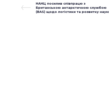
Навігація
Previous
НАНЦ посилив співпрацю з
Post
Британською антарктичною службою
записів
(BAS) щодо логістики та розвитку наук