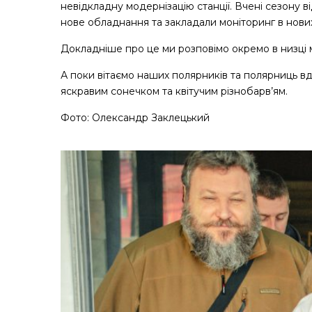
невідкладну модернізацію станції. Вчені сезону ві
нове обладнання та закладали моніторинг в нових
Докладніше про це ми розповімо окремо в низці м
А поки вітаємо наших полярників та полярниць вд
яскравим сонечком та квітучим різнобарв’ям.
Фото: Олександр Заклецький