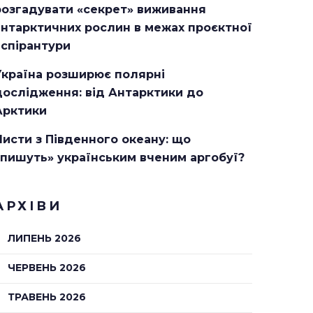
розгадувати «секрет» виживання
антарктичних рослин в межах проєктної
аспірантури
Україна розширює полярні
дослідження: від Антарктики до
Арктики
Листи з Південного океану: що
«пишуть» українським вченим аргобуї?
АРХІВИ
ЛИПЕНЬ 2026
ЧЕРВЕНЬ 2026
ТРАВЕНЬ 2026