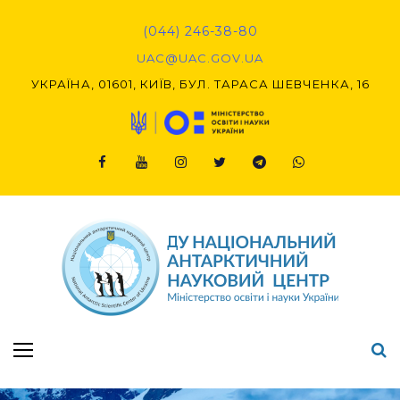
Skip
to
(044) 246-38-80
content
UAC@UAC.GOV.UA​​
УКРАЇНА, 01601, КИЇВ, БУЛ. ТАРАСА ШЕВЧЕНКА, 16
Facebook
Youtube
Instagram
Twitter
Telegram
Viber
Підсумки Конкурсу наукових проєктів-2020 (1-й етап) & (2-й етап)