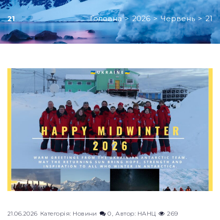
Головна
>
2026
>
Червень
>
21
21
День:
21.06.2026
21.06.2026
Категорія:
Новини
0
Автор:
НАНЦ
269