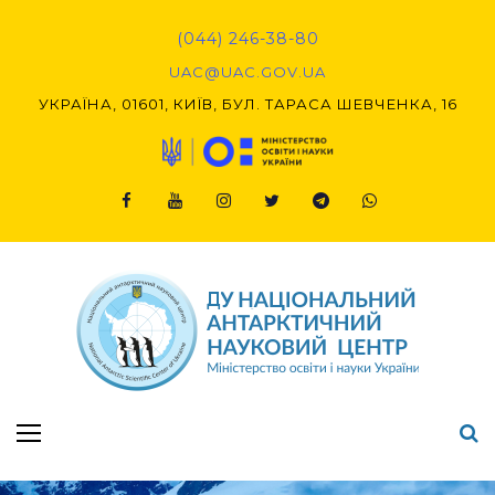
Skip
to
(044) 246-38-80
content
UAC@UAC.GOV.UA​​
УКРАЇНА, 01601, КИЇВ, БУЛ. ТАРАСА ШЕВЧЕНКА, 16
Facebook
Youtube
Instagram
Twitter
Telegram
Viber
Підсумки Конкурсу наукових проєктів-2020 (1-й етап) & (2-й етап)