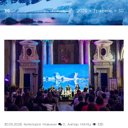
Головна
>
2026
>
Травень
>
30
30
День:
30.05.2026
30.05.2026
Категорія:
Новини
0
Автор:
НАНЦ
330