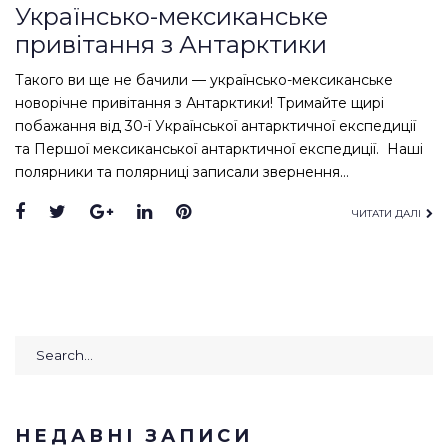
Українсько-мексиканське
привітання з Антарктики
Такого ви ще не бачили — українсько-мексиканське
новорічне привітання з Антарктики! Тримайте щирі
побажання від 30-ї Української антарктичної експедиції
та Першої мексиканської антарктичної експедиції. Наші
полярники та полярниці записали звернення…
Facebook
Twitter
Google+
LinkedIn
Pinterest
ЧИТАТИ ДАЛІ
Search
for:
НЕДАВНІ ЗАПИСИ