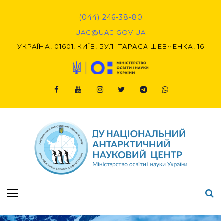
Skip
to
(044) 246-38-80
content
UAC@UAC.GOV.UA​​
УКРАЇНА, 01601, КИЇВ, БУЛ. ТАРАСА ШЕВЧЕНКА, 16
Facebook
Youtube
Instagram
Twitter
Telegram
Viber
Підсумки Конкурсу наукових проєктів-2020 (1-й етап) & (2-й етап)