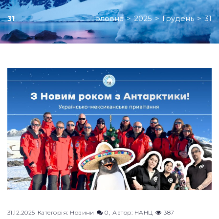
Головна
>
2025
>
Грудень
>
31
31
День:
31.12.2025
31.12.2025
Категорія:
Новини
0
Автор:
НАНЦ
387