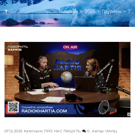
Головна
>
2025
>
Грудень
>
7
7
День:
07.12.2025
07.12.2025
Категорія:
ПРО НАС ПИШУТЬ
0
Автор:
НАНЦ