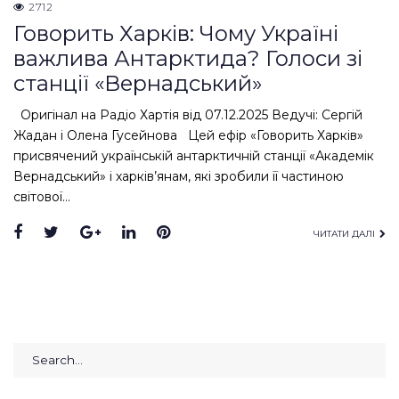
2712
Говорить Харків: Чому Україні
важлива Антарктида? Голоси зі
станції «Вернадський»
Оригінал на Радіо Хартія від 07.12.2025 Ведучі: Сергій
Жадан і Олена Гусейнова Цей ефір «Говорить Харків»
присвячений українській антарктичній станції «Академік
Вернадський» і харків’янам, які зробили її частиною
світової…
Facebook
Twitter
Google+
LinkedIn
Pinterest
ЧИТАТИ ДАЛІ
Search
for: