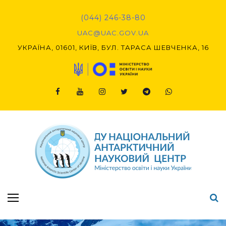
Skip
to
(044) 246-38-80
content
UAC@UAC.GOV.UA​​
УКРАЇНА, 01601, КИЇВ, БУЛ. ТАРАСА ШЕВЧЕНКА, 16
Facebook
Youtube
Instagram
Twitter
Telegram
Viber
Підсумки Конкурсу наукових проєктів-2020 (1-й етап) & (2-й етап)