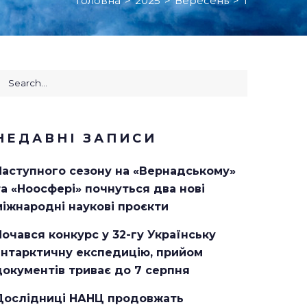
Головна
>
2025
>
Вересень
>
1
earch
or:
НЕДАВНІ ЗАПИСИ
Наступного сезону на «Вернадському»
та «Ноосфері» почнуться два нові
міжнародні наукові проєкти
Почався конкурс у 32-гу Українську
антарктичну експедицію, прийом
документів триває до 7 серпня
Дослідниці НАНЦ продовжать