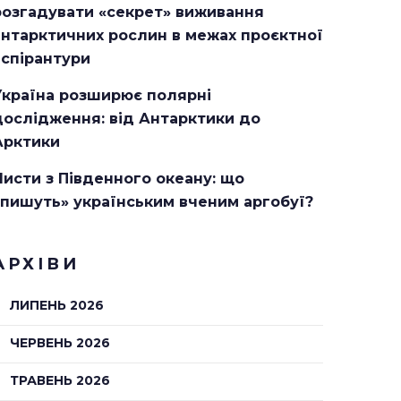
розгадувати «секрет» виживання
антарктичних рослин в межах проєктної
аспірантури
Україна розширює полярні
дослідження: від Антарктики до
Арктики
Листи з Південного океану: що
«пишуть» українським вченим аргобуї?
АРХІВИ
ЛИПЕНЬ 2026
ЧЕРВЕНЬ 2026
ТРАВЕНЬ 2026