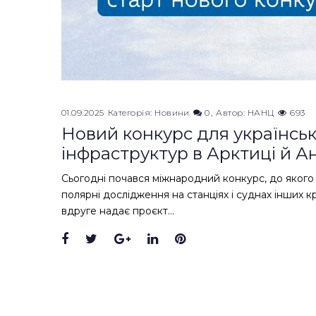
01.09.2025
Категорія:
Новини
0
Автор:
НАНЦ
693
Новий конкурс для українськ
інфраструктур в Арктиці й А
Сьогодні почався міжнародний конкурс, до якого
полярні дослідження на станціях і суднах інших к
вдруге надає проєкт…
Facebook
Twitter
Google+
LinkedIn
Pinterest