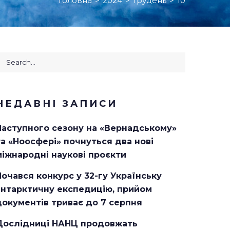
Головна
>
2024
>
Грудень
>
10
earch
or:
НЕДАВНІ ЗАПИСИ
Наступного сезону на «Вернадському»
та «Ноосфері» почнуться два нові
міжнародні наукові проєкти
Почався конкурс у 32-гу Українську
антарктичну експедицію, прийом
документів триває до 7 серпня
Дослідниці НАНЦ продовжать