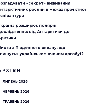
розгадувати «секрет» виживання
антарктичних рослин в межах проєктної
аспірантури
Україна розширює полярні
дослідження: від Антарктики до
Арктики
Листи з Південного океану: що
«пишуть» українським вченим аргобуї?
АРХІВИ
ЛИПЕНЬ 2026
ЧЕРВЕНЬ 2026
ТРАВЕНЬ 2026