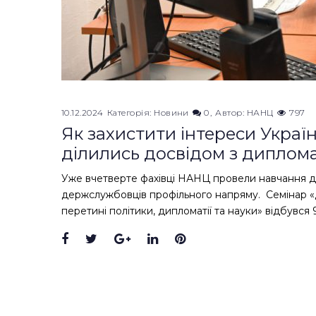
10.12.2024
Категорія:
Новини
0
Автор:
НАНЦ
797
Як захистити інтереси Украї
ділились досвідом з диплом
Уже вчетверте фахівці НАНЦ провели навчання дл
держслужбовців профільного напряму. Семінар «Д
перетині політики, дипломатії та науки» відбувся 
Facebook
Twitter
Google+
LinkedIn
Pinterest