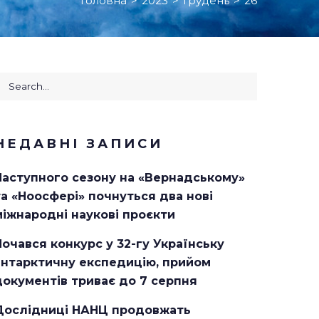
Головна
>
2023
>
Грудень
>
26
earch
or:
НЕДАВНІ ЗАПИСИ
Наступного сезону на «Вернадському»
та «Ноосфері» почнуться два нові
міжнародні наукові проєкти
Почався конкурс у 32-гу Українську
антарктичну експедицію, прийом
документів триває до 7 серпня
Дослідниці НАНЦ продовжать