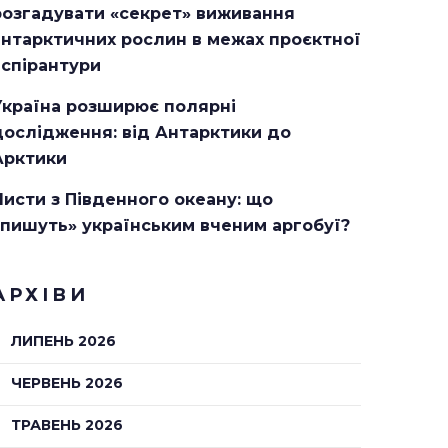
розгадувати «секрет» виживання
антарктичних рослин в межах проєктної
аспірантури
Україна розширює полярні
дослідження: від Антарктики до
Арктики
Листи з Південного океану: що
«пишуть» українським вченим аргобуї?
АРХІВИ
ЛИПЕНЬ 2026
ЧЕРВЕНЬ 2026
ТРАВЕНЬ 2026