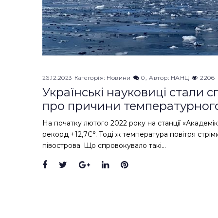
26.12.2023
Категорія:
Новини
0
Автор:
НАНЦ
2206
Українські науковиці стали с
про причини температурного
На початку лютого 2022 року на станції «Академ
рекорд +12,7С°. Тоді ж температура повітря стрі
півострова. Що спровокувало такі…
Facebook
Twitter
Google+
LinkedIn
Pinterest