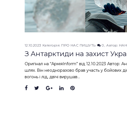
12.10.2023
Категорія:
ПРО НАС ПИШУТЬ
0
Автор:
НА
З Антарктиди на захист Укра
Оригінал на “АрміяInform” від 12.10.2023 Автор:
шлях. Він неодноразово брав участь у бойових ді
вогонь і лід, двічі вирушав…
Facebook
Twitter
Google+
LinkedIn
Pinterest