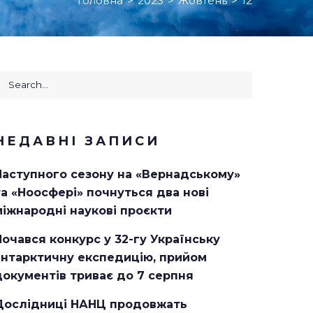
Головна
>
2023
>
Жовтень
>
12
earch
or:
НЕДАВНІ ЗАПИСИ
Наступного сезону на «Вернадському»
та «Ноосфері» почнуться два нові
міжнародні наукові проєкти
Почався конкурс у 32-гу Українську
антарктичну експедицію, прийом
документів триває до 7 серпня
Дослідниці НАНЦ продовжать