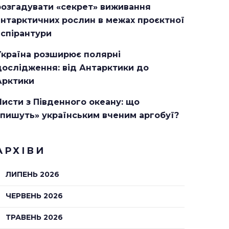
розгадувати «секрет» виживання
антарктичних рослин в межах проєктної
аспірантури
Україна розширює полярні
дослідження: від Антарктики до
Арктики
Листи з Південного океану: що
«пишуть» українським вченим аргобуї?
АРХІВИ
ЛИПЕНЬ 2026
ЧЕРВЕНЬ 2026
ТРАВЕНЬ 2026