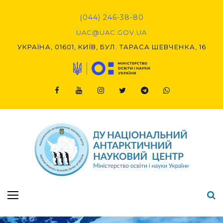
Skip
to
(044) 246-38-80
content
UAC@UAC.GOV.UA​​
УКРАЇНА, 01601, КИЇВ, БУЛ. ТАРАСА ШЕВЧЕНКА, 16
Facebook
Youtube
Instagram
Twitter
Telegram
Viber
Підсумки Конкурсу наукових проєктів-2020 (1-й етап) & (2-й етап)