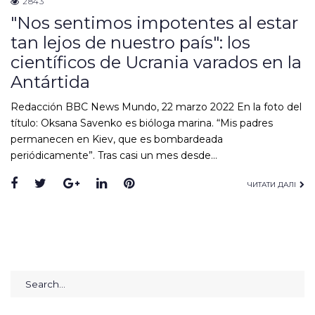
2843
"Nos sentimos impotentes al estar
tan lejos de nuestro país": los
científicos de Ucrania varados en la
Antártida
Redacción BBC News Mundo, 22 marzo 2022 En la foto del
título: Oksana Savenko es bióloga marina. “Mis padres
permanecen en Kiev, que es bombardeada
periódicamente”. Tras casi un mes desde…
Facebook
Twitter
Google+
LinkedIn
Pinterest
ЧИТАТИ ДАЛІ
Search
for: