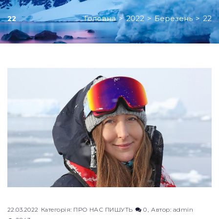
Головна
>
2022
>
Березень
>
22
22
День:
22.03.2022
22.03.2022
Категорія:
ПРО НАС ПИШУТЬ
0
Автор:
admin