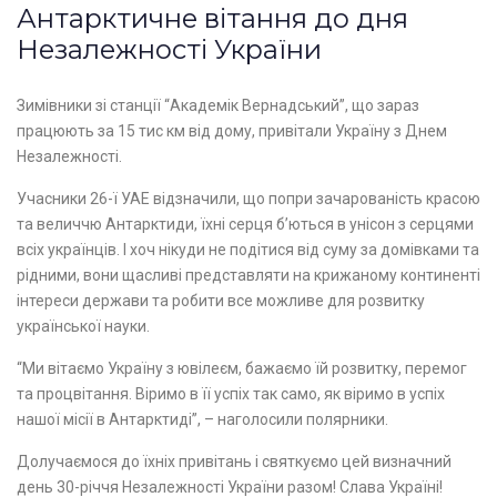
Антарктичне вітання до дня
Незалежності України
Зимівники зі станції “Академік Вернадський”, що зараз
працюють за 15 тис км від дому, привітали Україну з Днем
Незалежності.
Учасники 26-ї УАЕ відзначили, що попри зачарованість красою
та величчю Антарктиди, їхні серця б’ються в унісон з серцями
всіх українців. І хоч нікуди не подітися від суму за домівками та
рідними, вони щасливі представляти на крижаному континенті
інтереси держави та робити все можливе для розвитку
української науки.
“Ми вітаємо Україну з ювілеєм, бажаємо їй розвитку, перемог
та процвітання. Віримо в її успіх так само, як віримо в успіх
нашої місії в Антарктиді”, – наголосили полярники.
Долучаємося до їхніх привітань і святкуємо цей визначний
день 30-річчя Незалежності України разом! Слава Україні!