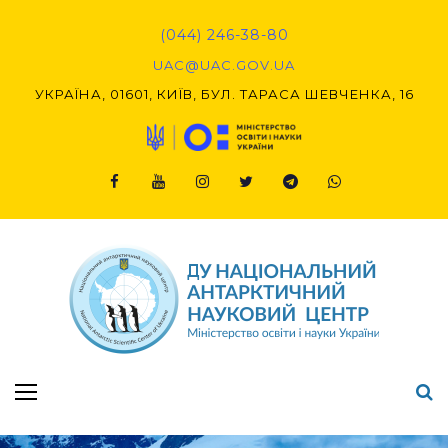
(044) 246-38-80
UAC@UAC.GOV.UA​​
УКРАЇНА, 01601, КИЇВ, БУЛ. ТАРАСА ШЕВЧЕНКА, 16
Підсумки Конкурсу наукових проєктів-2020 (1-й етап) & (2-й етап)