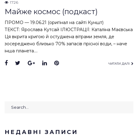
1726
Майже космос (подкаст)
ПРОМО — 19.06.21 (оригінал на сайті Куншт)
ТЕКСТ: Ярослава Кутсай ІЛЮСТРАЦІЇ: Каталіна Маєвська
Ця вкрита кригою й остуджена вітрами земля, де
зосереджено близько 70% запасів прісної води, – наче
інша планета.…
Facebook
Twitter
Google+
LinkedIn
Pinterest
ЧИТАТИ ДАЛІ
Search
for:
НЕДАВНІ ЗАПИСИ