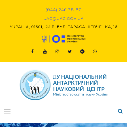
Skip
to
(044) 246-38-80
content
UAC@UAC.GOV.UA​​
УКРАЇНА, 01601, КИЇВ, БУЛ. ТАРАСА ШЕВЧЕНКА, 16
Facebook
Youtube
Instagram
Twitter
Telegram
Viber
Підсумки Конкурсу наукових проєктів-2020 (1-й етап) & (2-й етап)