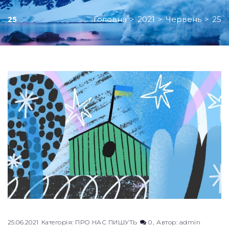
Головна
>
2021
>
Червень
>
25
25
День:
25.06.2021
25.06.2021
Категорія:
ПРО НАС ПИШУТЬ
0
Автор:
admin