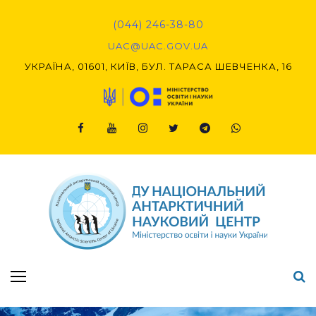
Skip
to
(044) 246-38-80
content
UAC@UAC.GOV.UA​​
УКРАЇНА, 01601, КИЇВ, БУЛ. ТАРАСА ШЕВЧЕНКА, 16
Facebook
Youtube
Instagram
Twitter
Telegram
Viber
Підсумки Конкурсу наукових проєктів-2020 (1-й етап) & (2-й етап)