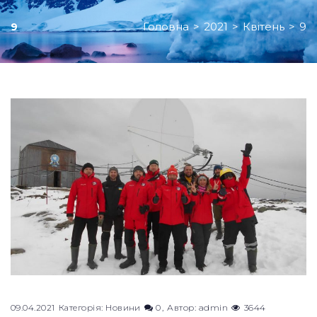
Головна
>
2021
>
Квітень
>
9
9
День:
09.04.2021
09.04.2021
Категорія:
Новини
0
Автор:
admin
3644