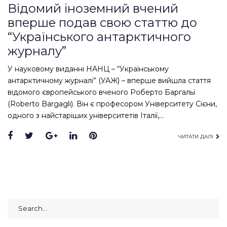
Відомий іноземний вчений
вперше подав свою статтю до
“Українського антарктичного
журналу”
У науковому виданні НАНЦ – “Українському
антарктичному журналі” (УАЖ) – вперше вийшла стаття
відомого європейського вченого Роберто Баргальї
(Roberto Bargagli). Він є професором Університету Сієни,
одного з найстаріших університетів Італії,…
Facebook
Twitter
Google+
LinkedIn
Pinterest
ЧИТАТИ ДАЛІ
Search
for: