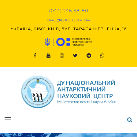
Skip
to
(044) 246-38-80
content
UAC@UAC.GOV.UA​​
УКРАЇНА, 01601, КИЇВ, БУЛ. ТАРАСА ШЕВЧЕНКА, 16
Facebook
Youtube
Instagram
Twitter
Telegram
Viber
Підсумки Конкурсу наукових проєктів-2020 (1-й етап) & (2-й етап)