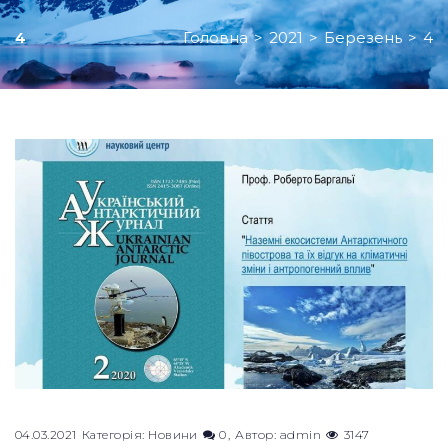
Головна
>
2021
>
Березень
>
4
4
День:
04.03.2021
04.03.2021
Категорія:
Новини
0
Автор:
admin
3147