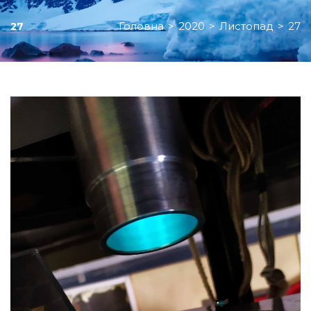
Головна
>
2020
>
Листопад
>
27
27
День:
27.11.2020