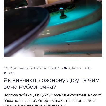
27.11.2020
Категорія:
ПРО НАС ПИШУТЬ
0
Автор:
НАНЦ
9665
Як вивчають озонову діру та чим
вона небезпечна?
Чергова публікація із циклу “Весна в Антарктиді” на сайті
“Українска правда”. Автор – Анна Соіна, геофізик 25-ої