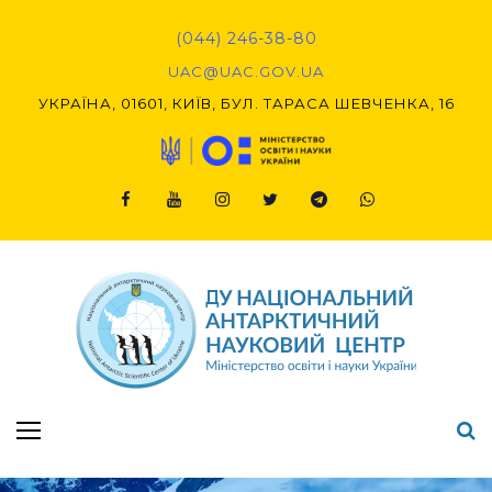
Skip
to
(044) 246-38-80
content
UAC@UAC.GOV.UA​​
УКРАЇНА, 01601, КИЇВ, БУЛ. ТАРАСА ШЕВЧЕНКА, 16
Facebook
Youtube
Instagram
Twitter
Telegram
Viber
Підсумки Конкурсу наукових проєктів-2020 (1-й етап) & (2-й етап)