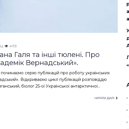
НЦ
4113
на Галя та інші тюлені. Про
Академік Вернадський».
 починаємо серію публікацій про роботу українських
надський». Відкриваємо цикл публікацій розповіддю
анський, біолог 25-ої Української антарктичної…
ЧИТАТИ ДАЛІ