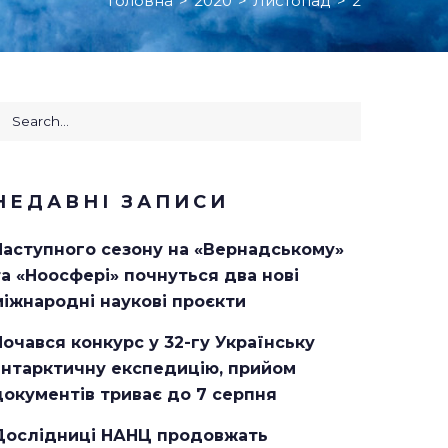
Головна
>
2020
>
Листопад
>
2
earch
or:
НЕДАВНІ ЗАПИСИ
Наступного сезону на «Вернадському»
та «Ноосфері» почнуться два нові
міжнародні наукові проєкти
Почався конкурс у 32-гу Українську
антарктичну експедицію, прийом
документів триває до 7 серпня
Дослідниці НАНЦ продовжать