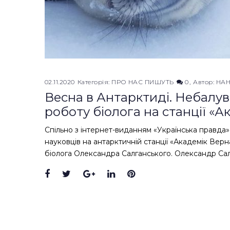
02.11.2020
Категорія:
ПРО НАС ПИШУТЬ
0
Автор:
НА
Весна в Антарктиді. Небалува
роботу біолога на станції «
Спільно з інтернет-виданням «Українська правда»
науковців на антарктичній станції «Академік Вер
біолога Олександра Салганського. Олександр Салг
Facebook
Twitter
Google+
LinkedIn
Pinterest