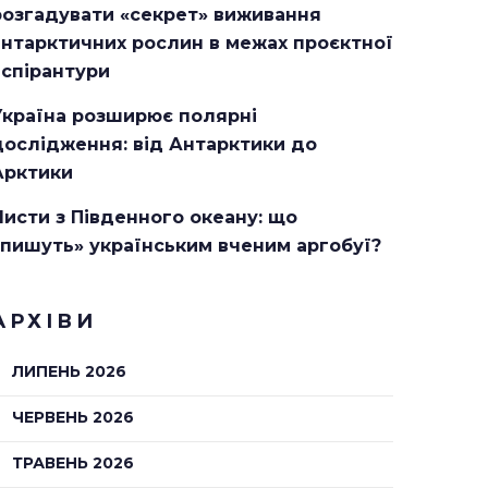
розгадувати «секрет» виживання
антарктичних рослин в межах проєктної
аспірантури
Україна розширює полярні
дослідження: від Антарктики до
Арктики
Листи з Південного океану: що
«пишуть» українським вченим аргобуї?
АРХІВИ
ЛИПЕНЬ 2026
ЧЕРВЕНЬ 2026
ТРАВЕНЬ 2026