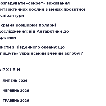
розгадувати «секрет» виживання
антарктичних рослин в межах проєктної
аспірантури
Україна розширює полярні
дослідження: від Антарктики до
Арктики
Листи з Південного океану: що
«пишуть» українським вченим аргобуї?
АРХІВИ
ЛИПЕНЬ 2026
ЧЕРВЕНЬ 2026
ТРАВЕНЬ 2026