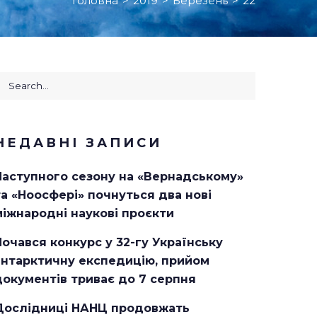
Головна
>
2019
>
Березень
>
22
earch
or:
НЕДАВНІ ЗАПИСИ
Наступного сезону на «Вернадському»
та «Ноосфері» почнуться два нові
міжнародні наукові проєкти
Почався конкурс у 32-гу Українську
антарктичну експедицію, прийом
документів триває до 7 серпня
Дослідниці НАНЦ продовжать