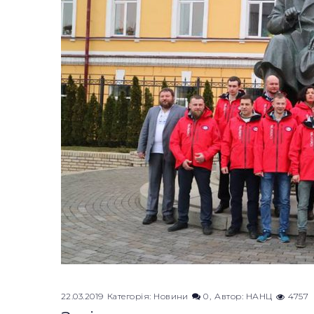
22.03.2019
Категорія:
Новини
0
Автор:
НАНЦ
4757