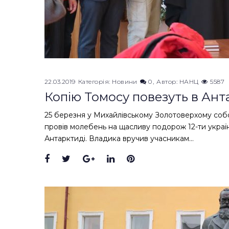
22.03.2019
Категорія:
Новини
0
Автор:
НАНЦ
5587
Копію Томосу повезуть в Ан
25 березня у Михайлівському Золотоверхому соб
провів молебень на щасливу подорож 12-ти україн
Антарктиді. Владика вручив учасникам…
Facebook
Twitter
Google+
LinkedIn
Pinterest