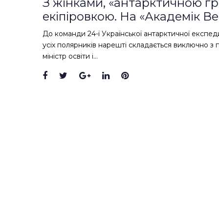
З жінками, «антарктичною г
екіпіровкою. На «Академік 
До команди 24-ї Української антарктичної експедиц
усіх полярників нарешті складається виключно з п
міністр освіти і…
Facebook
Twitter
Google+
LinkedIn
Pinterest